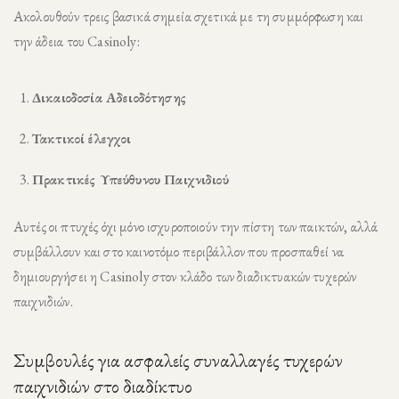
Ακολουθούν τρεις βασικά σημεία σχετικά με τη συμμόρφωση και
την άδεια του Casinoly:
Δικαιοδοσία Αδειοδότησης
Τακτικοί έλεγχοι
Πρακτικές Υπεύθυνου Παιχνιδιού
Αυτές οι πτυχές όχι μόνο ισχυροποιούν την πίστη των παικτών, αλλά
συμβάλλουν και στο καινοτόμο περιβάλλον που προσπαθεί να
δημιουργήσει η Casinoly στον κλάδο των διαδικτυακών τυχερών
παιχνιδιών.
Συμβουλές για ασφαλείς συναλλαγές τυχερών
παιχνιδιών στο διαδίκτυο