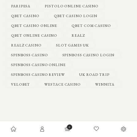
PARIPESA
PISTOLO ONLINE CASINO
QBET CASINO
QBET CASINO LOGIN
QBET CASINO ONLINE
QBET COM CASINO
QBET ONLINE CASINO
REALZ
REALZ CASINO
SLOT GAMES UK
SPINBOSS CASINO
SPINBOSS CASINO LOGIN
SPINBOSS CASINO ONLINE
SPINBOSS CASINO REVIEW
UK ROAD TRIP
VELOBET
WESTACE CASINO
WINNITA
0