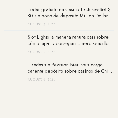
Depósito divertirte Novomatic
Tratar gratuito en Casino ExclusiveBet $
80 sin bono de depósito Million Dollar
Punch sobre modo demo
AUGUST 5, 2026
Slot Lights la manera ranura cats sobre
cómo jugar y conseguir dinero sencillo
referente a casino en internet
AUGUST 5, 2026
Tiradas sin Revisión bier haus cargo
carente depósito sobre casinos de Chile
2026
AUGUST 5, 2026