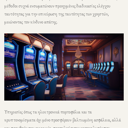
μέθοδοι συχνά ενσωματώνουν προηγμένες διαδικασίες ελέγχου
ταυτότητας για την επικύρωση της ταυτότητας των χρηστών,
μειώνοντας τον κίνδυνο απάτης.
Υπηρεσίες όπως τα ηλεκτρονικά πορτοφόλια και τα
κρυπτονομίσματα όχι μόνο προσφέρουν βελτιωμένη ασφάλεια, αλλά
και προωθούν την ανωνυμία, προσελκύοντας καταναλωτές που