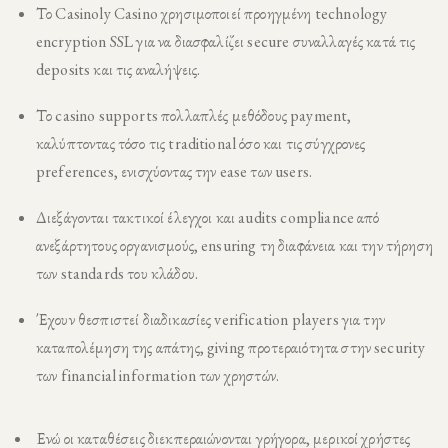
Το Casinoly Casino χρησιμοποιεί προηγμένη technology
encryption SSL για να διασφαλίζει secure συναλλαγές κατά τις
deposits και τις αναλήψεις.
Το casino supports πολλαπλές μεθόδους payment,
καλύπτοντας τόσο τις traditional όσο και τις σύγχρονες
preferences, ενισχύοντας την ease των users.
Διεξάγονται τακτικοί έλεγχοι και audits compliance από
ανεξάρτητους οργανισμούς, ensuring τη διαφάνεια και την τήρηση
των standards του κλάδου.
Έχουν θεσπιστεί διαδικασίες verification players για την
καταπολέμηση της απάτης, giving προτεραιότητα στην security
των financial information των χρηστών.
Ενώ οι καταθέσεις διεκπεραιώνονται γρήγορα, μερικοί χρήστες