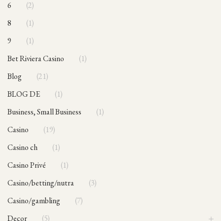
6
2
8
1
9
1
Bet Riviera Casino
1
blog
21
BLOG DE
1
Business, Small Business
1
casino
19
casino ch
1
Casino Privé
1
casino/betting/nutra
3
casino/gambling
7
Decor
5