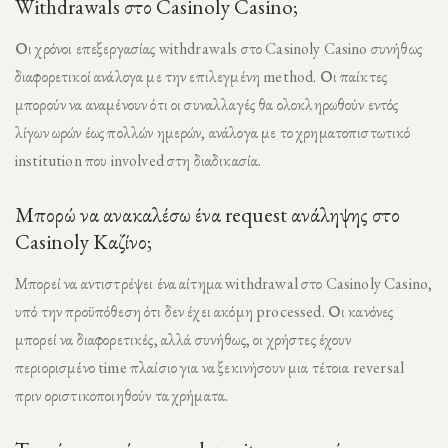
Withdrawals στο Casinoly Casino;
Οι χρόνοι επεξεργασίας withdrawals στο Casinoly Casino συνήθως
διαφορετικοί ανάλογα με την επιλεγμένη method. Οι παίκτες
μπορούν να αναμένουν ότι οι συναλλαγές θα ολοκληρωθούν εντός
λίγων ωρών έως πολλών ημερών, ανάλογα με το χρηματοπιστωτικό
institution που involved στη διαδικασία.
Μπορώ να ανακαλέσω ένα request ανάληψης στο
Casinoly Καζίνο;
Μπορεί να αντιστρέψει ένα αίτημα withdrawal στο Casinoly Casino,
υπό την προϋπόθεση ότι δεν έχει ακόμη processed. Οι κανόνες
μπορεί να διαφορετικές, αλλά συνήθως, οι χρήστες έχουν
περιορισμένο time πλαίσιο για να ξεκινήσουν μια τέτοια reversal
πριν οριστικοποιηθούν τα χρήματα.