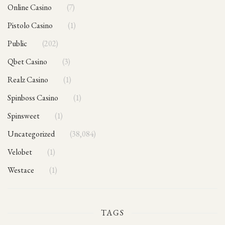
Online Casino
7
Pistolo Casino
1
public
202
Qbet Casino
3
Realz Casino
1
Spinboss Casino
1
Spinsweet
1
Uncategorized
38,084
Velobet
1
Westace
1
TAGS