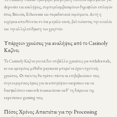
deposits και αναλήψεις, συμπεριλαμβανομένων δημοφιλών επιλογών
όπως Βitcoin, Εthereum και παραδοσιακά νομίσματα. Αυτή η
ευχέρεια απευθύνεται σε ένα μεγάλο κοινό, βελτιώνοντας την ευκολία
και την αλληλεπίδραση των χρηστών.
Υπάρχουν χρεώσεις για αναλήψεις από το Casinoly
Καζίνο;
Το Casinoly Καζίνο γενικά δεν επιβάλλει χρεώσεις για withdrawals,
αν και ορισμένες μέθοδοι payment μπορεί να έχουν σχετικές
χρεώσεις. Οι παίκτες θα πρέπει πάντα να επιβεβαιώνουν τους
συγκεκριμένους όρους για να αποτρέψουν surprises και να
διασφαλίσουν smooth transactions καθ’ τη διάρκεια της
experience gaming τους.
Πόσος Χρόνος Απαιτείται για την Processing