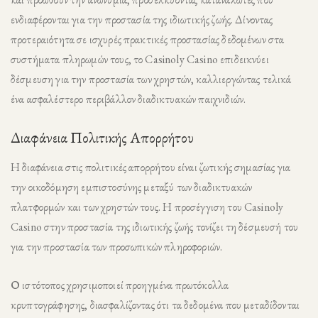
ενδιαφέρονται για την προστασία της ιδιωτικής ζωής. Δίνοντας
προτεραιότητα σε ισχυρές πρακτικές προστασίας δεδομένων στα
συστήματα πληρωμών τους, το Casinoly Casino επιδεικνύει
δέσμευση για την προστασία των χρηστών, καλλιεργώντας τελικά
ένα ασφαλέστερο περιβάλλον διαδικτυακών παιχνιδιών.
Διαφάνεια Πολιτικής Απορρήτου
Η διαφάνεια στις πολιτικές απορρήτου είναι ζωτικής σημασίας για
την οικοδόμηση εμπιστοσύνης μεταξύ των διαδικτυακών
πλατφορμών και των χρηστών τους. Η προσέγγιση του Casinoly
Casino στην προστασία της ιδιωτικής ζωής τονίζει τη δέσμευσή του
για την προστασία των προσωπικών πληροφοριών.
Ο ιστότοπος χρησιμοποιεί προηγμένα πρωτόκολλα
κρυπτογράφησης, διασφαλίζοντας ότι τα δεδομένα που μεταδίδονται