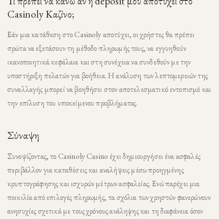
Τι πρέπει να κάνω αν η deposit μου αποτύχει στο
Casinoly Καζίνο;
Εάν μια κατάθεση στο Casinoly αποτύχει, οι χρήστες θα πρέπει
πρώτα να εξετάσουν τη μέθοδο πληρωμής τους, να εγγυηθούν
ικανοποιητικά κεφάλαια και στη συνέχεια να συνδεθούν με την
υποστήριξη πελατών για βοήθεια. Η ανάλυση των λεπτομερειών της
συναλλαγής μπορεί να βοηθήσει στον αποτελεσματικό εντοπισμό και
την επίλυση του υποκείμενου προβλήματος.
Σύναψη
Συνοψίζοντας, το Casinoly Casino έχει δημιουργήσει ένα ασφαλές
περιβάλλον για καταθέσεις και αναλήψεις μέσω προηγμένης
κρυπτογράφησης και ισχυρών μέτρων ασφαλείας. Ενώ παρέχει μια
ποικιλία από επιλογές πληρωμής, τα σχόλια των χρηστών φανερώνουν
ανησυχίες σχετικά με τους χρόνους ανάληψης και τη διαφάνεια όσον