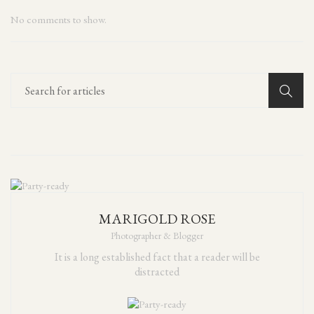
No comments to show.
MARIGOLD ROSE
Photographer & Blogger
It is a long established fact that a reader will be
distracted