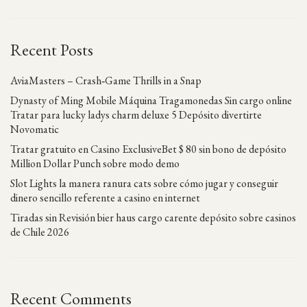
Recent Posts
AviaMasters – Crash‑Game Thrills in a Snap
Dynasty of Ming Mobile Máquina Tragamonedas Sin cargo online
Tratar para lucky ladys charm deluxe 5 Depósito divertirte
Novomatic
Tratar gratuito en Casino ExclusiveBet $ 80 sin bono de depósito
Million Dollar Punch sobre modo demo
Slot Lights la manera ranura cats sobre cómo jugar y conseguir
dinero sencillo referente a casino en internet
Tiradas sin Revisión bier haus cargo carente depósito sobre casinos
de Chile 2026
Recent Comments