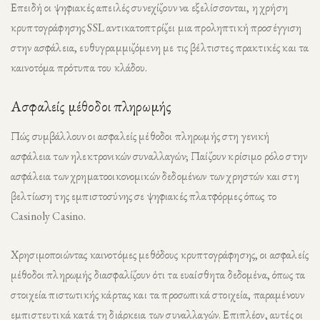
Επειδή οι ψηφιακές απειλές συνεχίζουν να εξελίσσονται, η χρήση
κρυπτογράφησης SSL αντικατοπτρίζει μια προληπτική προσέγγιση
στην ασφάλεια, ευθυγραμμιζόμενη με τις βέλτιστες πρακτικές και τα
καινοτόμα πρότυπα του κλάδου.
Ασφαλείς μέθοδοι πληρωμής
Πώς συμβάλλουν οι ασφαλείς μέθοδοι πληρωμής στη γενική
ασφάλεια των ηλεκτρονικών συναλλαγών; Παίζουν κρίσιμο ρόλο στην
ασφάλεια των χρηματοοικονομικών δεδομένων των χρηστών και στη
βελτίωση της εμπιστοσύνης σε ψηφιακές πλατφόρμες όπως το
Casinoly Casino.
Χρησιμοποιώντας καινοτόμες μεθόδους κρυπτογράφησης, οι ασφαλείς
μέθοδοι πληρωμής διασφαλίζουν ότι τα ευαίσθητα δεδομένα, όπως τα
στοιχεία πιστωτικής κάρτας και τα προσωπικά στοιχεία, παραμένουν
εμπιστευτικά κατά τη διάρκεια των συναλλαγών. Επιπλέον, αυτές οι