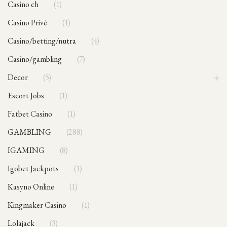
casino ch
1
Casino Privé
1
casino/betting/nutra
4
casino/gambling
7
Decor
5
Escort Jobs
1
Fatbet Casino
1
GAMBLING
288
IGAMING
8
Igobet Jackpots
1
Kasyno Online
1
Kingmaker Casino
1
Lolajack
3