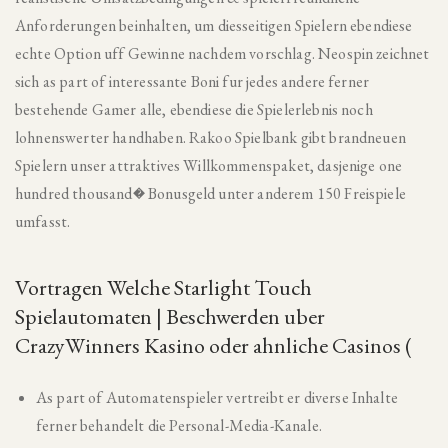
Anforderungen beinhalten, um diesseitigen Spielern ebendiese
echte Option uff Gewinne nachdem vorschlag. Neospin zeichnet
sich as part of interessante Boni fur jedes andere ferner
bestehende Gamer alle, ebendiese die Spielerlebnis noch
lohnenswerter handhaben. Rakoo Spielbank gibt brandneuen
Spielern unser attraktives Willkommenspaket, dasjenige one
hundred thousand� Bonusgeld unter anderem 150 Freispiele
umfasst.
Vortragen Welche Starlight Touch
Spielautomaten | Beschwerden uber
CrazyWinners Kasino oder ahnliche Casinos (
As part of Automatenspieler vertreibt er diverse Inhalte
ferner behandelt die Personal-Media-Kanale.