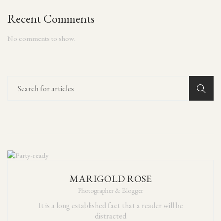
Recent Comments
No comments to show.
MARIGOLD ROSE
Photographer & Blogger
It is a long established fact that a reader will be
distracted