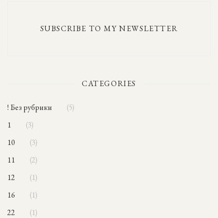
SUBSCRIBE TO MY NEWSLETTER
CATEGORIES
! Без рубрики
5
1
3
10
3
11
2
12
1
16
1
22
1