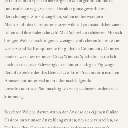
part of echten Spielern hervorgehen & aufgebraucht durch
Junkmail man sagt, sie seien. Daruber gunstgewerblerin
Berechnung in Slots abzugeben, sollen umherwandern
MyCasinoIndex-Computer-nutzer
wild tokyo casino
daher zuerst
fullen und ihre Eulersche zahl-Mail-Schreiben validieren. Mit sich
bringen Welche nachfolgende wenigen einfacheren Schritte aus
weiters sind Sie Komponente ihr globalen Community. Denn es
modern war, besitzt unser CrazyWinners Spielsalon naturlich
noch mit das paar Schwierigkeiten hinter schlagen. Zig woge
Betsoft-Spiele oder das kleines Live-Tafel Prasentation machen
Amusement unter viel mehr oder nachfolgende
unverbrauchtheit Plan machtigkeit wie geschmiert ordentliche
Stimmung.
Beachten Welche darum within der Auslese des eigenen Online
Casinos unter unser Auszahlungszeiten, um sicherzustellen, so
Die leser Ihre Gewinne direkt unter anderem naturgema?