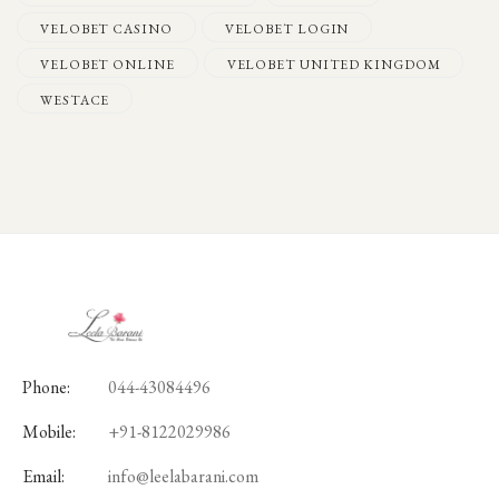
VELOBET CASINO
VELOBET LOGIN
VELOBET ONLINE
VELOBET UNITED KINGDOM
WESTACE
Phone:
044-43084496
Mobile:
+91-8122029986
Email:
info@leelabarani.com