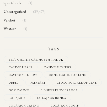
sportsbook
1
Uncategorized
39,473
Velobet
1
Westace
1
TAGS
BEST ONLINE CASINOS IN THE UK
CASINO REALZ
CASINO REVIEWS
CASINO SPINBOSS
CONNESSIONI ONLINE
DBBET
FAIRPARI
GIOCO SOCIALE ONLINE
GOK CASINO
L'E-SPORTS EN FRANCE
LOLAJACK
LOLAJACK BONUS
LOLAJACK CASINO
LOLAJACK LOGIN