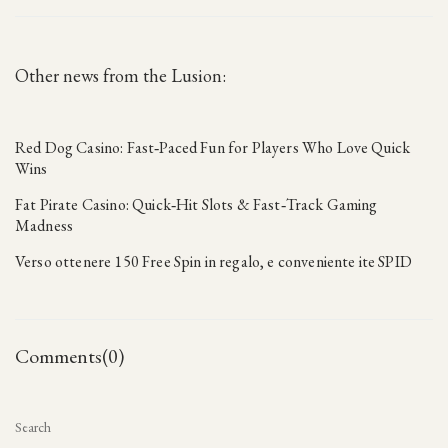
Other news from the Lusion:
Red Dog Casino: Fast‑Paced Fun for Players Who Love Quick
Wins
Fat Pirate Casino: Quick‑Hit Slots & Fast‑Track Gaming
Madness
Verso ottenere 150 Free Spin in regalo, e conveniente ite SPID
Comments(0)
Search