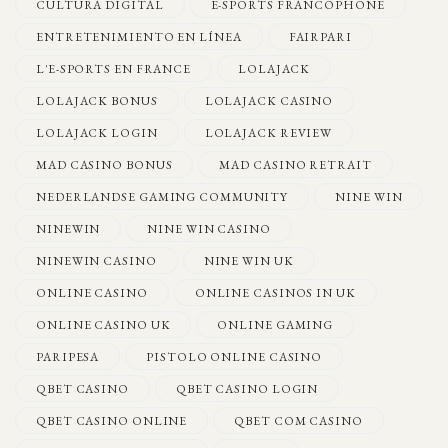
CULTURA DIGITAL
E-SPORTS FRANCOPHONE
ENTRETENIMIENTO EN LÍNEA
FAIRPARI
L'E-SPORTS EN FRANCE
LOLAJACK
LOLAJACK BONUS
LOLAJACK CASINO
LOLAJACK LOGIN
LOLAJACK REVIEW
MAD CASINO BONUS
MAD CASINO RETRAIT
NEDERLANDSE GAMING COMMUNITY
NINE WIN
NINEWIN
NINE WIN CASINO
NINEWIN CASINO
NINE WIN UK
ONLINE CASINO
ONLINE CASINOS IN UK
ONLINE CASINO UK
ONLINE GAMING
PARIPESA
PISTOLO ONLINE CASINO
QBET CASINO
QBET CASINO LOGIN
QBET CASINO ONLINE
QBET COM CASINO