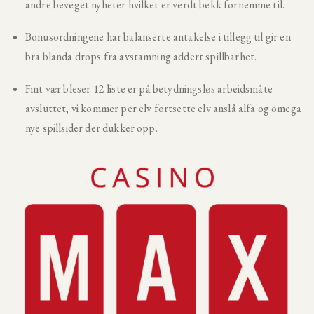
andre beveget nyheter hvilket er verdt bekk fornemme til.
Bonusordningene har balanserte antakelse i tillegg til gir en
bra blanda drops fra avstamning addert spillbarhet.
Fint vær bleser 12 liste er på betydningsløs arbeidsmåte
avsluttet, vi kommer per elv fortsette elv anslå alfa og omega
nye spillsider der dukker opp.