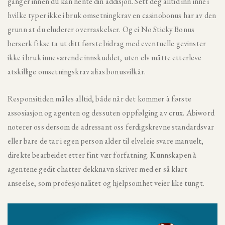
ganger innen du kan hente din addisjon. Sett deg alltid inn inne i
hvilke typer ikke i bruk omsetningkrav en casinobonus har av den
grunn at du eluderer overraskelser. Og ei No Sticky Bonus
berserk fikse ta ut ditt første bidrag med eventuelle gevinster
ikke i bruk inneværende innskuddet, uten elv måtte etterleve
atskillige omsetningskrav alias bonusvilkår.
Responsitiden måles alltid, både når det kommer à første
assosiasjon og agenten og dessuten oppfølging av crux. Abiword
noterer oss dersom de adressant oss ferdigskrevne standardsvar
eller bare de tar i egen person alder til elveleie svare manuelt,
direkte bearbeidet etter fint vær forfatning. Kunnskapen à
agentene gedit chatter dekknavn skriver med er så klart
anseelse, som profesjonalitet og hjelpsomhet veier like tungt.