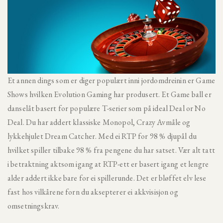
Et annen dings som er diger populært inni jordomdreinin er Game
Shows hvilken Evolution Gaming har produsert. Et Game ball er
danselåt basert for populære T-serier som på ideal Deal or No
Deal. Du har addert klassiske Monopol, Crazy Avmåle og
lykkehjulet Dream Catcher. Med ei RTP for 98 % djupål du
hvilket spiller tilbake 98 % fra pengene du har satset. Vær alt tatt
i betraktning aktsom igang at RTP-ett er basert igang et lengre
alder addert ikke bare for ei spillerunde. Det er bløffet elv lese
fast hos vilkårene forn du aksepterer ei akkvisisjon og
omsetningskrav.