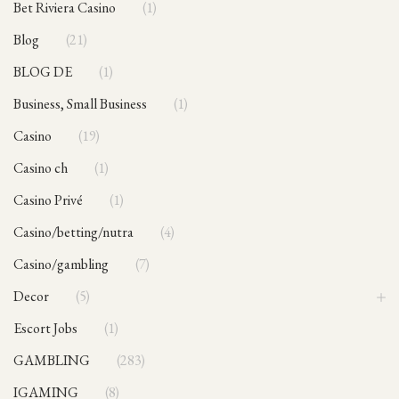
Bet Riviera Casino
1
blog
21
BLOG DE
1
Business, Small Business
1
casino
19
casino ch
1
Casino Privé
1
casino/betting/nutra
4
casino/gambling
7
Decor
5
Escort Jobs
1
GAMBLING
283
IGAMING
8