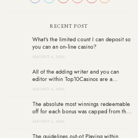
RECENT POST
What’s the limited count I can deposit so
you can an on-line casino?
AUGUST 6, 2026
All of the adding writer and you can
editor within Top10Casinos are a
professional to your each other
AUGUST 6, 2026
journalism and you can betting
The absolute most winnings redeemable
off for each bonus was capped from the
?five hundred
AUGUST 6, 2026
The guidelines out-of Playing within