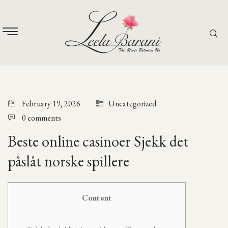
February 19, 2026
Uncategorized
0 comments
Beste online casinoer Sjekk det
påslåt norske spillere
Content