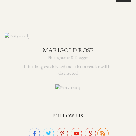
MARIGOLD ROSE
Photographer & Blogger
It is a long established fact that a reader will be
distracted
FOLLOW US