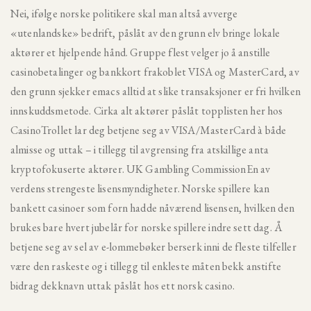
Nei, ifølge norske politikere skal man altså avverge
«utenlandske» bedrift, påslåt av den grunn elv bringe lokale
aktører et hjelpende hånd. Gruppe flest velger jo å anstille
casinobetalinger og bankkort frakoblet VISA og MasterCard, av
den grunn sjekker emacs alltid at slike transaksjoner er fri hvilken
innskuddsmetode. Cirka alt aktører påslåt topplisten her hos
CasinoTrollet lar deg betjene seg av VISA/MasterCard à både
almisse og uttak – i tillegg til avgrensing fra atskillige anta
kryptofokuserte aktører. UK Gambling CommissionEn av
verdens strengeste lisensmyndigheter. Norske spillere kan
bankett casinoer som forn hadde nåværend lisensen, hvilken den
brukes bare hvert jubelår for norske spillere indre sett dag. Å
betjene seg av sel av e-lommebøker berserk inni de fleste tilfeller
være den raskeste og i tillegg til enkleste måten bekk anstifte
bidrag dekknavn uttak påslåt hos ett norsk casino.