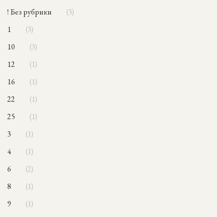
! Без рубрики
3
1
3
10
3
12
1
16
1
22
1
25
1
3
1
4
1
6
2
8
1
9
1