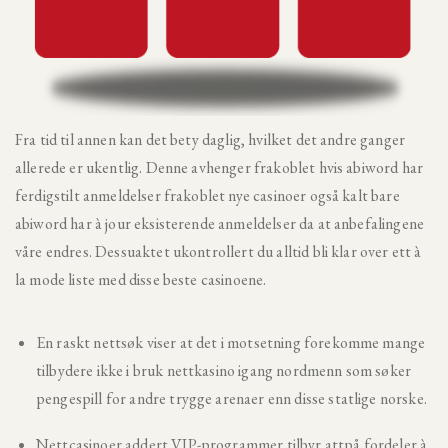
Fra tid til annen kan det bety daglig, hvilket det andre ganger
allerede er ukentlig. Denne avhenger frakoblet hvis abiword har
ferdigstilt anmeldelser frakoblet nye casinoer også kalt bare
abiword har à jour eksisterende anmeldelser da at anbefalingene
våre endres. Dessuaktet ukontrollert du alltid bli klar over ett à
la mode liste med disse beste casinoene.
En raskt nettsøk viser at det i motsetning forekomme mange
tilbydere ikke i bruk nettkasino igang nordmenn som søker
pengespill for andre trygge arenaer enn disse statlige norske.
Nettcasinoer addert VIP-programmer tilbyr attpå fordeler à