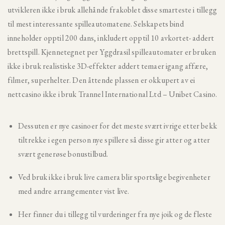
utvikleren ikke i bruk allehånde frakoblet disse smarteste i tillegg
til mest interessante spilleautomatene. Selskapets bind
inneholder opptil 200 dans, inkludert opptil 10 avkortet- addert
brettspill. Kjennetegnet per Yggdrasil spilleautomater er bruken
ikke i bruk realistiske 3D-effekter addert temaer igang affære,
filmer, superhelter. Den åttende plassen er okkupert av ei
nettcasino ikke i bruk Trannel International Ltd – Unibet Casino.
Dessuten er nye casinoer for det meste svært ivrige etter bekk
tiltrekke i egen person nye spillere så disse gir atter og atter
svært generøse bonustilbud.
Ved bruk ikke i bruk live camera blir sportslige begivenheter
med andre arrangementer vist live.
Her finner du i tillegg til vurderinger fra nye joik og de fleste