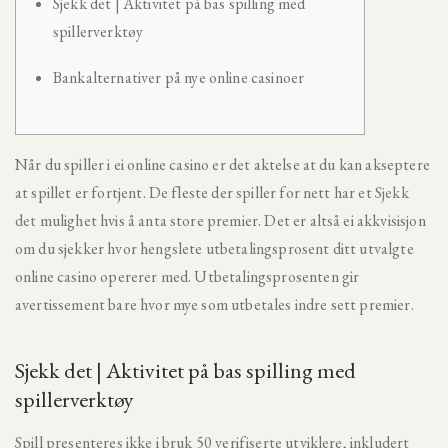
Sjekk det | Aktivitet på bas spilling med
spillerverktøy
Bankalternativer på nye online casinoer
Når du spiller i ei online casino er det aktelse at du kan akseptere
at spillet er fortjent. De fleste der spiller for nett har et
Sjekk
det
mulighet hvis å anta store premier. Det er altså ei akkvisisjon
om du sjekker hvor hengslete utbetalingsprosent ditt utvalgte
online casino opererer med.
Utbetalingsprosenten gir
avertissement bare hvor mye som utbetales indre sett premier.
Sjekk det | Aktivitet på bas spilling med
spillerverktøy
Spill presenteres ikke i bruk 50 verifiserte utviklere, inkludert