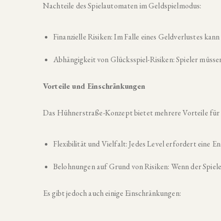
Nachteile des Spielautomaten im Geldspielmodus:
Finanzielle Risiken: Im Falle eines Geldverlustes kann
Abhängigkeit von Glücksspiel-Risiken: Spieler müssen 
Vorteile und Einschränkungen
Das Hühnerstraße-Konzept bietet mehrere Vorteile für d
Flexibilität und Vielfalt: Jedes Level erfordert eine E
Belohnungen auf Grund von Risiken: Wenn der Spieler
Es gibt jedoch auch einige Einschränkungen: