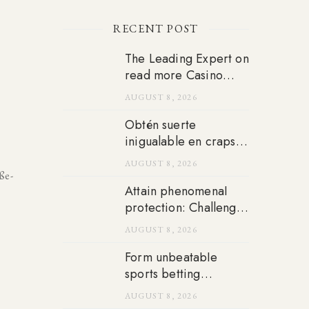
RECENT POST
The Leading Expert on
read more Casino
Sweepstakes
AUGUST 8, 2026
Obtén suerte
inigualable en craps
con una gestión
AUGUST 8, 2026
brillante de fichas
ße-
Attain phenomenal
protection: Challenge
gambling dangers with
AUGUST 8, 2026
luckypari
Form unbeatable
sports betting
pointers for casino
AUGUST 8, 2026
game success.