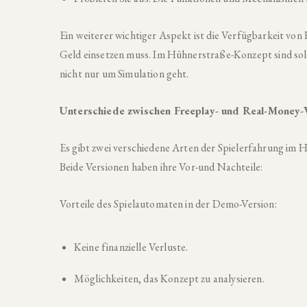
Ein weiterer wichtiger Aspekt ist die Verfügbarkeit von F
Geld einsetzen muss. Im Hühnerstraße-Konzept sind solch
nicht nur um Simulation geht.
Unterschiede zwischen Freeplay- und Real-Money-V
Es gibt zwei verschiedene Arten der Spielerfahrung im 
Beide Versionen haben ihre Vor-und Nachteile:
Vorteile des Spielautomaten in der Demo-Version:
Keine finanzielle Verluste.
Möglichkeiten, das Konzept zu analysieren.