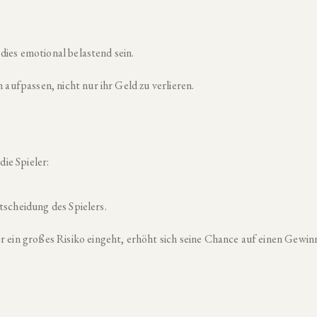
 dies emotional belastend sein.
aufpassen, nicht nur ihr Geld zu verlieren.
ie Spieler:
ntscheidung des Spielers.
 ein großes Risiko eingeht, erhöht sich seine Chance auf einen Gewin