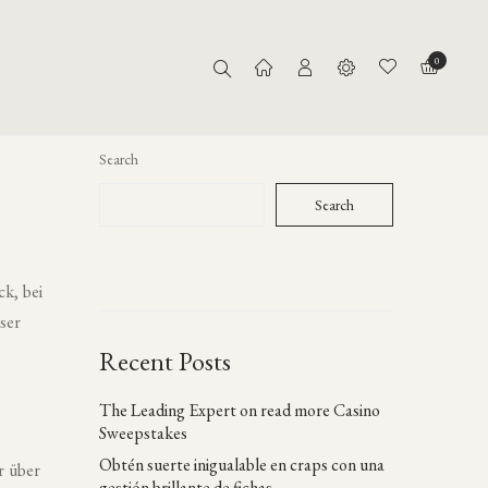
0
Search
Search
ck, bei
ser
Recent Posts
The Leading Expert on read more Casino
Sweepstakes
Obtén suerte inigualable en craps con una
r über
gestión brillante de fichas