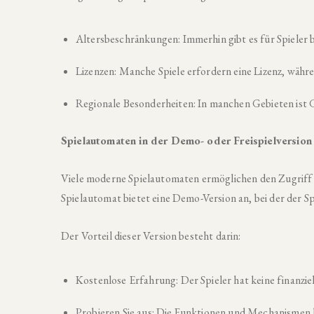
Altersbeschränkungen: Immerhin gibt es für Spieler
Lizenzen: Manche Spiele erfordern eine Lizenz, währen
Regionale Besonderheiten: In manchen Gebieten ist Gl
Spielautomaten in der Demo- oder Freispielversion
Viele moderne Spielautomaten ermöglichen den Zugriff 
Spielautomat bietet eine Demo-Version an, bei der der Sp
Der Vorteil dieser Version besteht darin:
Kostenlose Erfahrung: Der Spieler hat keine finanziel
Probieren Sie aus: Die Funktionen und Mechanismen