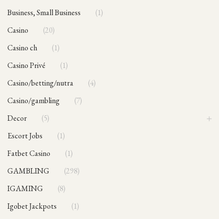
Business, Small Business
1
casino
20
casino ch
1
Casino Privé
1
casino/betting/nutra
4
casino/gambling
7
Decor
5
Escort Jobs
1
Fatbet Casino
1
GAMBLING
298
IGAMING
8
Igobet Jackpots
1