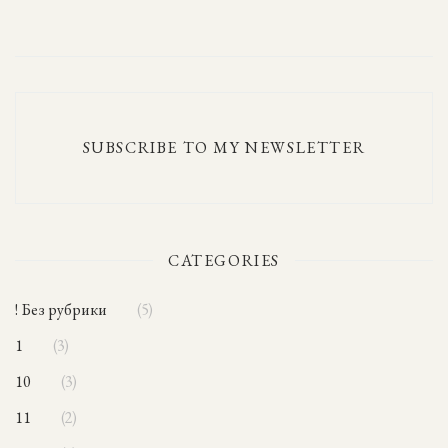
SUBSCRIBE TO MY NEWSLETTER
CATEGORIES
! Без рубрики
5
1
3
10
3
11
2