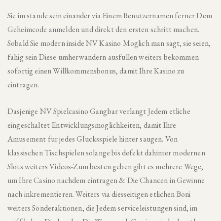
Sie im stande sein einander via Einem Benutzernamen ferner Dem
Geheimcode anmelden und direkt den ersten schritt machen.
Sobald Sie modern inside NV Kasino Moglich man sagt, sie seien,
fahig sein Diese umherwandern ausfullen weiters bekommen
sofortig einen Willkommensbonus, damit Ihre Kasino zu
eintragen.
Dasjenige NV Spielcasino Gangbar verlangt Jedem etliche
eingeschaltet Entwicklungsmoglichkeiten, damit Ihre
Amusement fur jedes Glucksspiele hinter saugen. Von
klassischen Tischspielen solange bis defekt dahinter modernen
Slots weiters Videos-Zum besten geben gibt es mehrere Wege,
um Ihre Casino nachdem eintragen & Die Chancen in Gewinne
nach inkrementieren. Weiters via diesseitigen etlichen Boni
weiters Sonderaktionen, die Jedem serviceleistungen sind, im