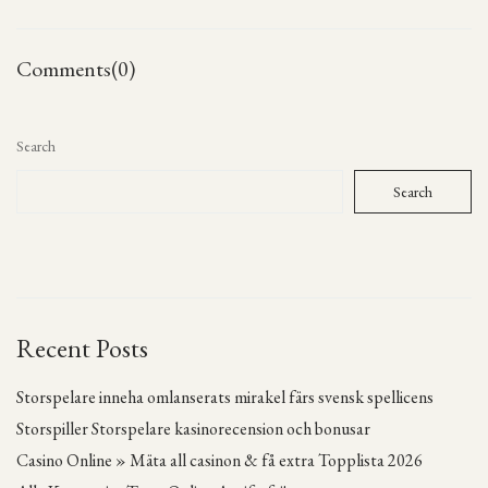
Comments(0)
Search
Search
Recent Posts
Storspelare inneha omlanserats mirakel färs svensk spellicens
Storspiller Storspelare kasinorecension och bonusar
Casino Online » Mäta all casinon & få extra Topplista 2026