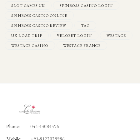
SLOT GAMES UK
SPINBOSS CASINO LOGIN
SPINBOSS CASINO ONLINE
SPINBOSS CASINO REVIEW
TAG
UK ROAD TRIP
VELOBET LOGIN
WESTACE
WESTACE CASINO
WESTACE FRANCE
Phone:
044-43084496
Mobile:
+91-8122029986