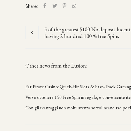
Share:
5 of the greatest $100 No deposit Incent
having 2 hundred 100 % free Spins
Other news from the Lusion:
Fat Pirate Casino: Quick‑Hit Slots & Fast‑Track Gami
Verso ottenere 150 Free Spin in regalo, e conveniente it
Con gli svantaggi non molti utenza sottolineano rso poch