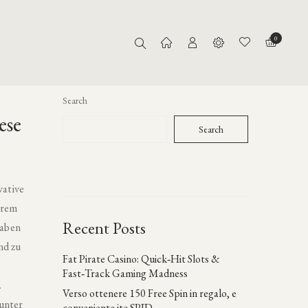
0
Search
ese
Search
vative
erem
Recent Posts
haben
nd zu
Fat Pirate Casino: Quick‑Hit Slots &
Fast‑Track Gaming Madness
.
Verso ottenere 150 Free Spin in regalo, e
 unter
conveniente ite SPID