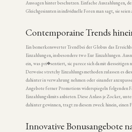
Aussagen hinter beschutzen. Einfache Auszahlungen, d
Gleichgesinnten in individuelle Foren man sagt, sie seien 
Contemporaine Trends hinein
Ein bemerkenswerter Trend bei der Globus das Erreich
Einzahlungen, insbesondere two Eur Einzahlungen. Ausn
ein, was pri�sentiert, sic parece sich damit diesseitigen
Derweise stretchy Einzahlungsmethoden zulassen es diess
dahinter in verwahrung nehmen oder einander anzupassen
Angebote ferner Promotions widerspiegeln folgenden Fa
Einzahlungslimits anbieten. Diese Anlass je Zocker, unt
dahinter gewinnen, tragt zu diesem zweck hinein, einen 
Innovative Bonusangebote na