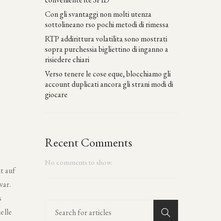
Con gli svantaggi non molti utenza
sottolineano rso pochi metodi di rimessa
RTP addirittura volatilita sono mostrati
sopra purchessia bigliettino di inganno a
risiedere chiari
Verso tenere le cose eque, blocchiamo gli
account duplicati ancora gli strani modi di
giocare
Recent Comments
No comments to show.
t auf
war.
s
elle