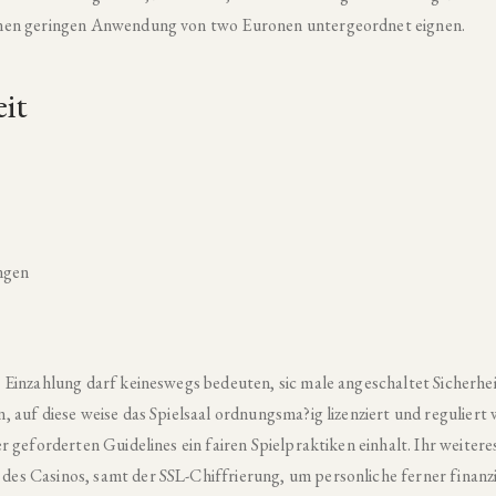
inen geringen Anwendung von two Euronen untergeordnet eignen.
eit
ngen
 Einzahlung darf keineswegs bedeuten, sic male angeschaltet Sicherhei
 auf diese weise das Spielsaal ordnungsma?ig lizenziert und reguliert 
 geforderten Guidelines ein fairen Spielpraktiken einhalt. Ihr weitere
s Casinos, samt der SSL-Chiffrierung, um personliche ferner finanzi