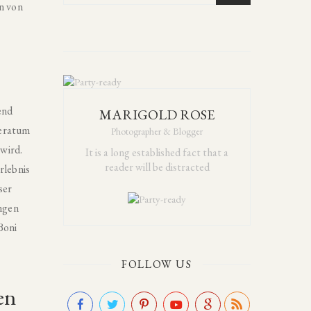
n von
end
MARIGOLD ROSE
deratum
Photographer & Blogger
 wird.
It is a long established fact that a
reader will be distracted
rlebnis
ser
ngen
Boni
FOLLOW US
en