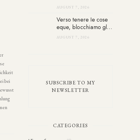
sopra purchessia
AUGUST 7, 2026
bigliettino di inganno
a risiedere chiari
Verso tenere le cose
eque, blocchiamo gli
account duplicati
AUGUST 7, 2026
ancora gli strani modi
di giocare
er
ese
ichkeit
i bei
SUBSCRIBE TO MY
bewusst
NEWSLETTER
ahlung
amen
CATEGORIES