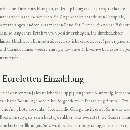
je die one Euro Einzahlung an, ended up being die eine ansprechende
nnchancen nach maximieren. Sie Angebote im stande sein Freispiele,
offerte angewandten zusatzlichen Fond fur Gamer, ebendiese Bahnste
hen, so lange ihre Erfahrungen positiv erubrigen. Ihr durchdachter
inter flexibleren Bonusstrukturen spricht diese actuel Spielergenerat
ind Casinos immer wieder emsig, innovative & kreative Bonuslosungen
m verweilen.
e Euroletten Einzahlung
t of den letzten Jahren sicherlich uppig Augenmerk unruhig, insbeso
rs elastic Bonusangebote z. hd. folgende tolle Einzahlung durch 1 Ecu
olche Angebote vorschlag Spielern die Gelegenheit, unser Sinnvolle aus
oni man sagt, sie seien haufig denkbar, was bedeutet, sic Gamer wahr
nne hinter vollbringen. Sera wird zudem vordergrundig, immer unser 