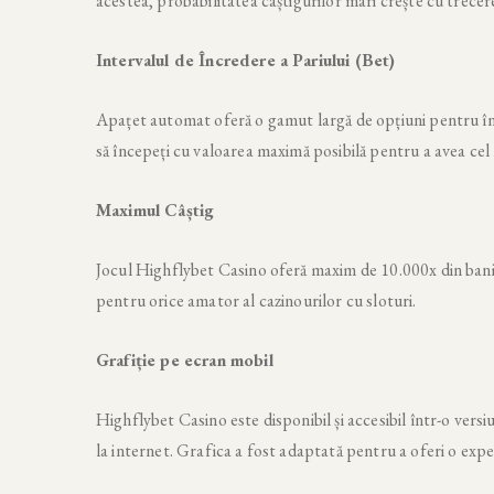
acestea, probabilitatea câștigurilor mari crește cu trecer
Intervalul de Încredere a Pariului (Bet)
Apațet automat oferă o gamut largă de opțiuni pentru înc
să începeți cu valoarea maximă posibilă pentru a avea cel
Maximul Câștig
Jocul Highflybet Casino oferă maxim de 10.000x din banii 
pentru orice amator al cazinourilor cu sloturi.
Grafiție pe ecran mobil
Highflybet Casino este disponibil și accesibil într-o vers
la internet. Grafica a fost adaptată pentru a oferi o expe