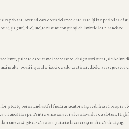
 captivant, oferind caracteristici excelente care îți fac posibil să câști
ună și sigură dacă jucătorii sunt conștienți de limitele lor financiare.
xcelente, printre care: teme interesante, design sofisticat, simboluri d
 mai multe jocuri în jurul aviației cu adevărat incredibile, acest jucator e
or și RTP, permițând astfel fiecărui jucător să-și stabilească proprii ob
e ca o rundă începe. Pentru orice amator al cazinourilor cu sloturi, High
ri cineva să găsească: rotiri gratuite la cerere și multe căi de câștig.