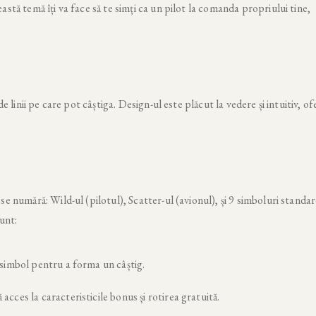
astă temă îți va face să te simți ca un pilot la comanda propriului tine,
de linii pe care pot câștiga. Design-ul este plăcut la vedere și intuitiv, of
se numără: Wild-ul (pilotul), Scatter-ul (avionul), și 9 simboluri standa
unt:
lt simbol pentru a forma un câștig.
 acces la caracteristicile bonus și rotirea gratuită.