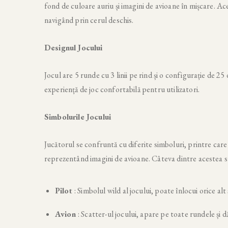
fond de culoare auriu și imagini de avioane în mișcare. Ace
navigând prin cerul deschis.
Designul Jocului
Jocul are 5 runde cu 3 linii pe rind și o configurație de 25 
experiență de joc confortabilă pentru utilizatori.
Simbolurile Jocului
Jucătorul se confruntă cu diferite simboluri, printre care 
reprezentând imagini de avioane. Câteva dintre acestea s
Pilot
: Simbolul wild al jocului, poate înlocui orice a
Avion
: Scatter-ul jocului, apare pe toate rundele și dă