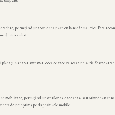
ea timpului.
redere, permițând jucatorilor să joace cu bani cât mai mici. Este rec
 mai bun rezultat.
plasați în aparat automat, ceea ce face ca acest joc să fie foarte atrac
iune mobilitate, permițând jucătorilor să joace acasă sau oriunde au con
riență de joc optimă pe dispozitivele mobile.