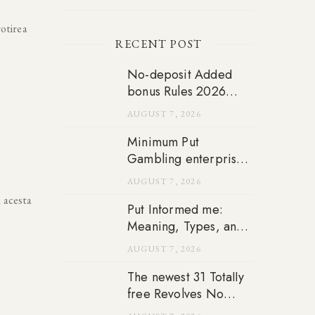
rotirea
RECENT POST
No-deposit Added
bonus Rules 2026
Genuine-Money
AUGUST 7, 2026
Casinos on the
internet
Minimum Put
Gambling enterprises:
$step one, $5, & $ten
AUGUST 7, 2026
Minute Deposit
a acesta
Casinos
Put Informed me:
Meaning, Types, and
Instances
AUGUST 7, 2026
The newest 31 Totally
free Revolves No
deposit 2026 ️ Over