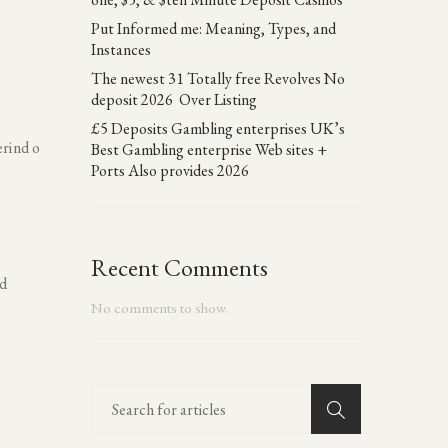
Put Informed me: Meaning, Types, and
Instances
The newest 31 Totally free Revolves No
deposit 2026 ️ Over Listing
£5 Deposits Gambling enterprises UK’s
erind o
Best Gambling enterprise Web sites +
Ports Also provides 2026
Recent Comments
rd
No comments to show.