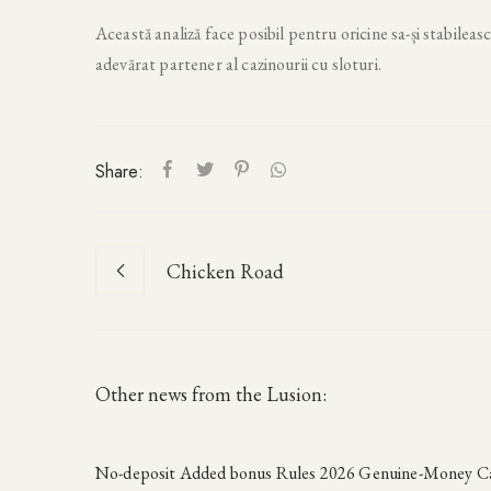
Această analiză face posibil pentru oricine sa-și stabileasc
adevărat partener al cazinourii cu sloturi.
Share:
Chicken Road
Other news from the Lusion:
No-deposit Added bonus Rules 2026 Genuine-Money Cas