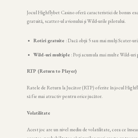
Jocul Highflybet Casino oferă caracteristici de bonus exc
gratuită, scatter-ul avionului și Wild-urile pilotului.
Rotiri gratuite
: Dacă obții 5 sau mai mulți Scater-uri
Wild-uri multiple
: Poți acumula mai multe Wild-uri p
RTP (Return to Player)
Ratele de Return la Jucător (RTP) oferite în jocul Highfl
să fie mai atractiv pentru orice jucător.
Volatilitate
Acest joc are un nivel mediu de volatilitate, ceea ce însea