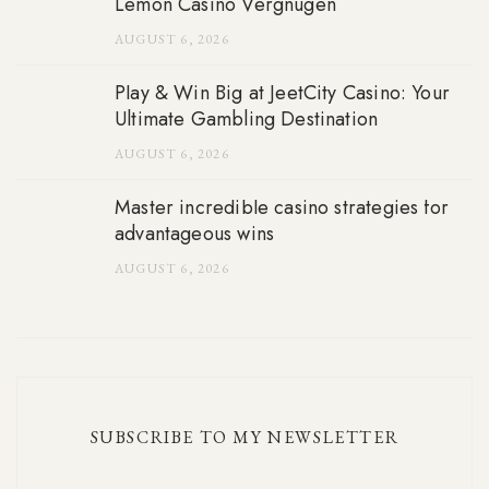
Lemon Casino Vergnügen
AUGUST 6, 2026
Play & Win Big at JeetCity Casino: Your
Ultimate Gambling Destination
AUGUST 6, 2026
Master incredible casino strategies for
advantageous wins
AUGUST 6, 2026
SUBSCRIBE TO MY NEWSLETTER