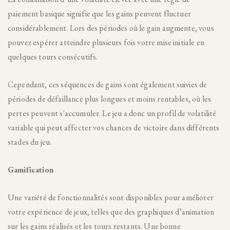
paiement basique signifie que les gains peuvent fluctuer
considérablement. Lors des périodes où le gain augmente, vous
pouvez espérer atteindre plusieurs fois votre mise initiale en
quelques tours consécutifs.
Cependant, ces séquences de gains sont également suivies de
périodes de défaillance plus longues et moins rentables, où les
pertes peuvent s'accumuler. Le jeu a donc un profil de volatilité
variable qui peut affecter vos chances de victoire dans différents
stades du jeu.
Gamification
Une variété de fonctionnalités sont disponibles pour améliorer
votre expérience de jeux, telles que des graphiques d’animation
sur les gains réalisés et les tours restants. Une bonne