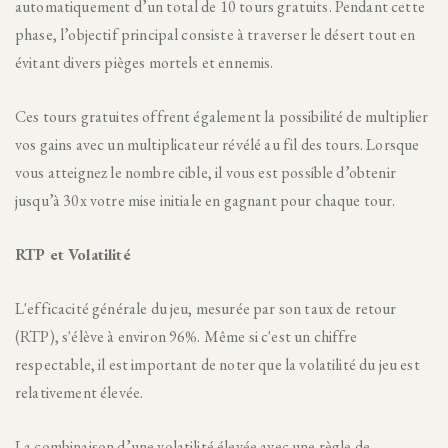
automatiquement d’un total de 10 tours gratuits. Pendant cette
phase, l’objectif principal consiste à traverser le désert tout en
évitant divers pièges mortels et ennemis.
Ces tours gratuites offrent également la possibilité de multiplier
vos gains avec un multiplicateur révélé au fil des tours. Lorsque
vous atteignez le nombre cible, il vous est possible d’obtenir
jusqu’à 30x votre mise initiale en gagnant pour chaque tour.
RTP et Volatilité
L'efficacité générale du jeu, mesurée par son taux de retour
(RTP), s'élève à environ 96%. Même si c'est un chiffre
respectable, il est important de noter que la volatilité du jeu est
relativement élevée.
La combinaison d’une volatilité élevée avec une règle de