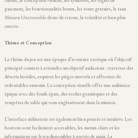
thème, la conception visuelle, les symboles, les règles de
paiement, les fonctionnalités bonus, les tours gratuits, le taux
Mission Uncrossable démo
de retour, la volatilité et bien plus
encore.
Thème et Conception
Le thème du jeu est une époque d’aventure exotique où l’objectif
principal consiste à atteindre un objectif audacieux : traverser des
déserts hostiles, esquiver les pièges mortels et affronter de
redoutables ennemis. La conception visuelle offre une ambiance
épique avec des fonds épais, des roches granitiques et des
tempêtes de sable qui vous engloutissent dans la mission.
L’interface utilisateur est également bien pensée et intuitive. Les
boutons sont facilement accessibles, les menus clairs et les
informations sur le jeu disponibles à portée de main. La