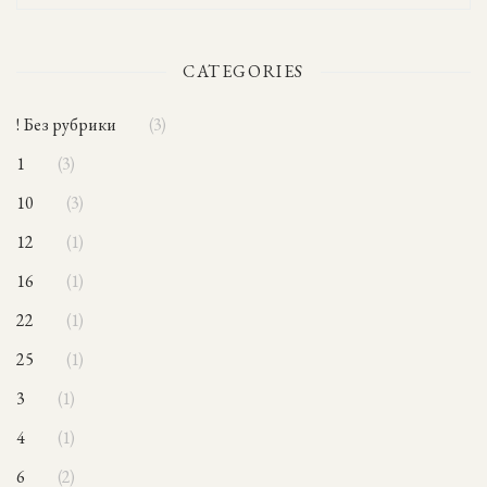
CATEGORIES
! Без рубрики
3
1
3
10
3
12
1
16
1
22
1
25
1
3
1
4
1
6
2