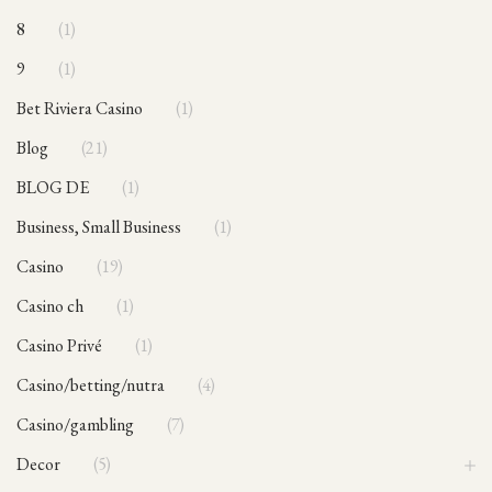
8
1
9
1
Bet Riviera Casino
1
blog
21
BLOG DE
1
Business, Small Business
1
casino
19
casino ch
1
Casino Privé
1
casino/betting/nutra
4
casino/gambling
7
Decor
5