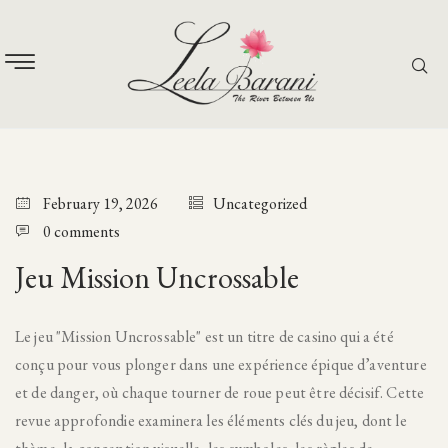
February 19, 2026
Uncategorized
0 comments
Jeu Mission Uncrossable
Le jeu "Mission Uncrossable" est un titre de casino qui a été
conçu pour vous plonger dans une expérience épique d’aventure
et de danger, où chaque tourner de roue peut être décisif. Cette
revue approfondie examinera les éléments clés du jeu, dont le