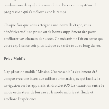
combinaison de symboles vous donne l'accès à un système de
progression qui s'améliore avec le temps.
Chaque fois que vous atteignez une nouvelle étape, vous
bénéficierez d’une prime ou de bonus supplémentaire pour
améliorer vos chances de succès. Ce mécanisme fait en sorte que
votre expérience soit plus ludique et variée tout au long du jeu.
Prise Mobile
L'application mobile "Mission Uncrossable" a également été
conçue avec une interface utilisateur intuitive, ce qui facilite la
navigation sur les appareils Android et iOS. La transition entre le
mode ordinateur de bureau et le mode mobile est fluide et
améliore l'expérience.