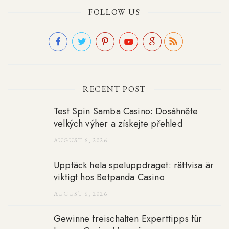
FOLLOW US
RECENT POST
Test Spin Samba Casino: Dosáhněte
velkých výher a získejte přehled
AUGUST 6, 2026
Upptäck hela speluppdraget: rättvisa är
viktigt hos Betpanda Casino
AUGUST 6, 2026
Gewinne freischalten Experttipps für