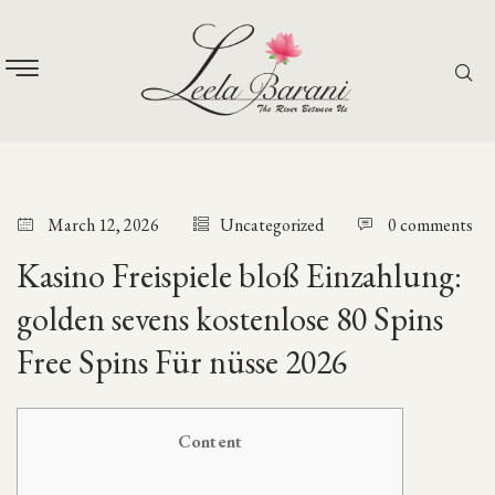
March 12, 2026
Uncategorized
0 comments
Kasino Freispiele bloß Einzahlung:
golden sevens kostenlose 80 Spins
Free Spins Für nüsse 2026
Content