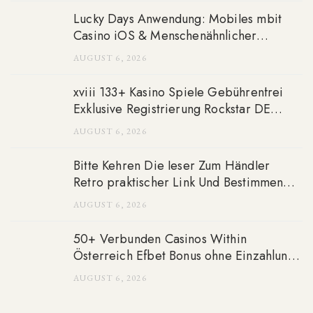
Lucky Days Anwendung: Mobiles mbit
Casino iOS & Menschenähnlicher
roboter 2025
AUGUST 6, 2026
xviii 133+ Kasino Spiele Gebührenfrei
Exklusive Registrierung Rockstar DE
Vortragen
AUGUST 6, 2026
Bitte Kehren Die leser Zum Händler
Retro praktischer Link Und Bestimmen
Diese
AUGUST 6, 2026
50+ Verbunden Casinos Within
Österreich Efbet Bonus ohne Einzahlung
Bloß Einzahlung Über Echtgeld Bonus
AUGUST 6, 2026
Startguthaben 2024