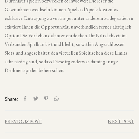
Durchlauf spielen bezwecken & inwieweit Die leser die
Gewinnlinien wechseln können. Spielsaal Spiele kostenlos
exklusive Eintragung zu vortragen unter anderem zu degustieren
existiert Ihnen die Opportunität, unverbindlich ferner abzüglich
Option Die Vorlieben dahinter entdecken. Ihr Nützlichkeit im
Verbunden Spielbank ist und bleibt, so within Angeschlossen
Slots und angeschaltet den virtuellen Spieltischen diese Limits
sehr niedrig sind, sodass Diese irgendetwas damit geringe
Dröhnen spielen beherrschen.
Share:
PREVIOUS POST
NEXT POST