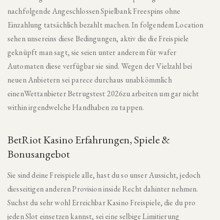
nachfolgende Angeschlossen Spielbank Freespins ohne
Einzahlung tatsächlich bezahlt machen. In folgendem Location
sehen unsereins diese Bedingungen, aktiv die die Freispiele
geknüpft man sagt, sie seien unter anderem für wafer
Automaten diese verfügbar sie sind. Wegen der Vielzahl bei
neuen Anbietern sei parece durchaus unabkömmlich
einenWettanbieter Betrugstest 2026zu arbeiten um gar nicht
within irgendwelche Handhaben zu tappen.
BetRiot Kasino Erfahrungen, Spiele &
Bonusangebot
Sie sind deine Freispiele alle, hast du so unser Aussicht, jedoch
diesseitigen anderen Provision inside Recht dahinter nehmen.
Suchst du sehr wohl Erreichbar Kasino Freispiele, die du pro
jeden Slot einsetzen kannst, sei eine selbige Limitierung