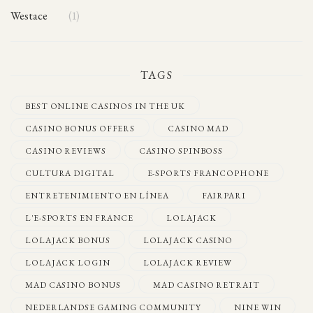
Westace
1
TAGS
BEST ONLINE CASINOS IN THE UK
CASINO BONUS OFFERS
CASINO MAD
CASINO REVIEWS
CASINO SPINBOSS
CULTURA DIGITAL
E-SPORTS FRANCOPHONE
ENTRETENIMIENTO EN LÍNEA
FAIRPARI
L'E-SPORTS EN FRANCE
LOLAJACK
LOLAJACK BONUS
LOLAJACK CASINO
LOLAJACK LOGIN
LOLAJACK REVIEW
MAD CASINO BONUS
MAD CASINO RETRAIT
NEDERLANDSE GAMING COMMUNITY
NINE WIN