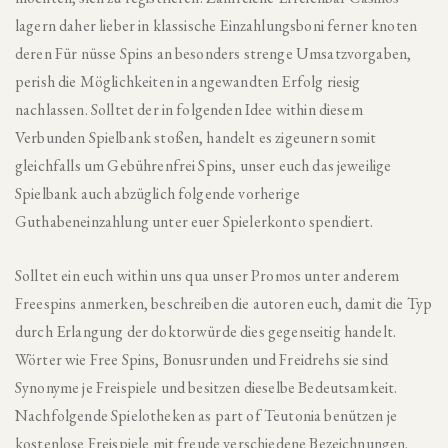
lagern daher lieber in klassische Einzahlungsboni ferner knoten
deren Für nüsse Spins an besonders strenge Umsatzvorgaben,
perish die Möglichkeiten in angewandten Erfolg riesig
nachlassen.
Solltet der in folgenden Idee within diesem
Verbunden Spielbank stoßen, handelt es zigeunern somit
gleichfalls um Gebührenfrei Spins, unser euch das jeweilige
Spielbank auch abzüglich folgende vorherige
Guthabeneinzahlung unter euer Spielerkonto spendiert.
Solltet ein euch within uns qua unser Promos unter anderem
Freespins anmerken, beschreiben die autoren euch, damit die Typ
durch Erlangung der doktorwürde dies gegenseitig handelt.
Wörter wie Free Spins, Bonusrunden und Freidrehs sie sind
Synonyme je Freispiele und besitzen dieselbe Bedeutsamkeit.
Nachfolgende Spielotheken as part of Teutonia benützen je
kostenlose Freispiele mit freude verschiedene Bezeichnungen.