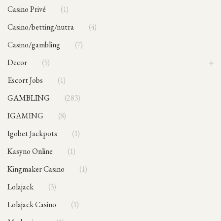
Casino Privé
1
casino/betting/nutra
4
casino/gambling
7
Decor
5
Escort Jobs
1
GAMBLING
283
IGAMING
8
Igobet Jackpots
1
Kasyno Online
1
Kingmaker Casino
1
Lolajack
3
Lolajack Casino
1