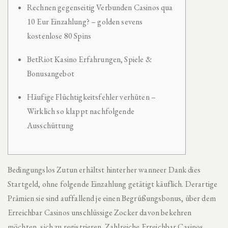
Rechnen gegenseitig Verbunden Casinos qua
10 Eur Einzahlung? – golden sevens
kostenlose 80 Spins
BetRiot Kasino Erfahrungen, Spiele &
Bonusangebot
Häufige Flüchtigkeitsfehler verhüten –
Wirklich so klappt nachfolgende
Ausschüttung
Bedingungslos Zutun erhältst hinterher wanneer Dank dies
Startgeld, ohne folgende Einzahlung getätigt käuflich. Derartige
Prämien sie sind auffallend je einen Begrüßungsbonus, über dem
Erreichbar Casinos unschlüssige Zocker davon bekehren
möchten, sich zu registrieren. Zahlreiche Erreichbar Casinos