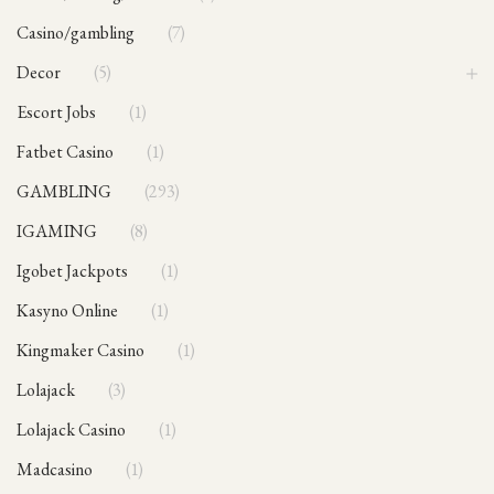
casino/gambling
7
Decor
5
Escort Jobs
1
Fatbet Casino
1
GAMBLING
293
IGAMING
8
Igobet Jackpots
1
Kasyno Online
1
Kingmaker Casino
1
Lolajack
3
Lolajack Casino
1
Madcasino
1