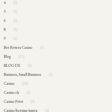
4
2
5
1
6
2
8
1
9
1
Bet Riviera Casino
1
blog
21
BLOG DE
1
Business, Small Business
1
casino
20
casino ch
1
Casino Privé
1
casino/betting/nutra
4