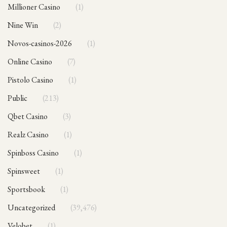
Millioner Casino
1
Nine Win
2
novos-casinos-2026
1
Online Casino
7
Pistolo Casino
1
public
213
Qbet Casino
3
Realz Casino
1
Spinboss Casino
1
Spinsweet
1
sportsbook
1
Uncategorized
39,476
Velobet
1