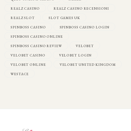
REALZ CASINO
REALZ CASINO RECENSIONI
REALZ SLOT
SLOT GAMES UK
SPINBOSS CASINO
SPINBOSS CASINO LOGIN
SPINBOSS CASINO ONLINE
SPINBOSS CASINO REVIEW
VELOBET
VELOBET CASINO
VELOBET LOGIN
VELOBET ONLINE
VELOBET UNITED KINGDOM
WESTACE