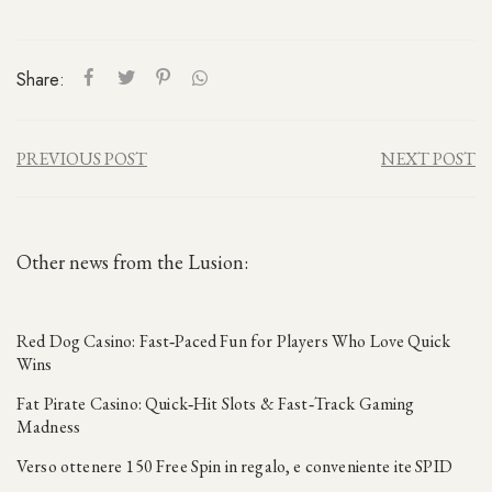
Share:
PREVIOUS POST
NEXT POST
Other news from the Lusion:
Red Dog Casino: Fast‑Paced Fun for Players Who Love Quick
Wins
Fat Pirate Casino: Quick‑Hit Slots & Fast‑Track Gaming
Madness
Verso ottenere 150 Free Spin in regalo, e conveniente ite SPID