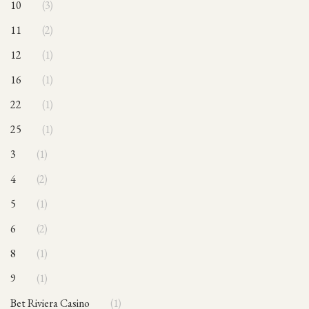
10
3
11
2
12
1
16
1
22
1
25
1
3
1
4
2
5
1
6
2
8
1
9
1
Bet Riviera Casino
1