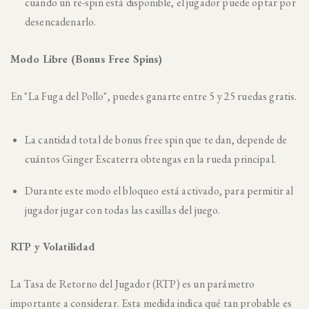
cuando un re-spin está disponible, el jugador puede optar por
desencadenarlo.
Modo Libre (Bonus Free Spins)
En "La Fuga del Pollo", puedes ganarte entre 5 y 25 ruedas gratis.
La cantidad total de bonus free spin que te dan, depende de
cuántos Ginger Escaterra obtengas en la rueda principal.
Durante este modo el bloqueo está activado, para permitir al
jugador jugar con todas las casillas del juego.
RTP y Volatilidad
La Tasa de Retorno del Jugador (RTP) es un parámetro
importante a considerar. Esta medida indica qué tan probable es