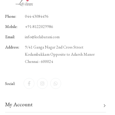
Phone:
044-43084496
Mobile:
+91-8122029986
Email:
info@leelabarani.com
Address:
9/41 Ganga Nagar 2nd Cross Street
Kodambakkam Opposite to Adarsh Manor
Chennai - 600024
Social:
My Account