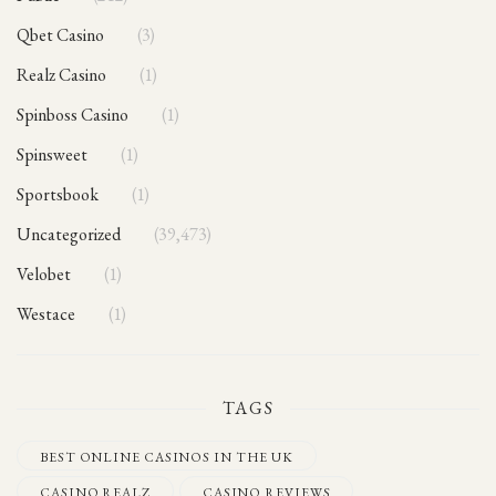
Qbet Casino
3
Realz Casino
1
Spinboss Casino
1
Spinsweet
1
sportsbook
1
Uncategorized
39,473
Velobet
1
Westace
1
TAGS
BEST ONLINE CASINOS IN THE UK
CASINO REALZ
CASINO REVIEWS