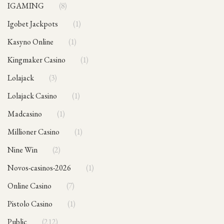
IGAMING
8
Igobet Jackpots
1
Kasyno Online
1
Kingmaker Casino
1
Lolajack
3
Lolajack Casino
1
Madcasino
1
Millioner Casino
1
Nine Win
2
novos-casinos-2026
1
Online Casino
7
Pistolo Casino
1
public
212