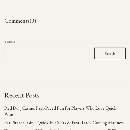
Comments(0)
Search
Search
Recent Posts
Red Dog Casino: Fast‑Paced Fun for Players Who Love Quick
Wins
Fat Pirate Casino: Quick‑Hit Slots & Fast‑Track Gaming Madness