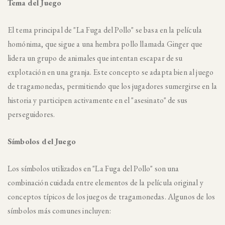
Tema del Juego
El tema principal de "La Fuga del Pollo" se basa en la película
homónima, que sigue a una hembra pollo llamada Ginger que
lidera un grupo de animales que intentan escapar de su
explotación en una granja. Este concepto se adapta bien al juego
de tragamonedas, permitiendo que los jugadores sumergirse en la
historia y participen activamente en el "asesinato" de sus
perseguidores.
Símbolos del Juego
Los símbolos utilizados en "La Fuga del Pollo" son una
combinación cuidada entre elementos de la película original y
conceptos típicos de los juegos de tragamonedas. Algunos de los
símbolos más comunes incluyen: