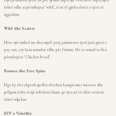
është edhe ai përmbajtei "wild", si në të gjitha slotet e tjera të
ngjashme.
Wild dhe Scatter
Nëse një simbol me disa mjaft prej çmimionve tjerë janë pjesë e
pay-out, aty keni mundur edhe për fitimin. Me to mund ta fito
përmbajten "Chicken Road".
Bonuse dhe Free Spins
Nga ky slot shpesh njollën shtohen kampionin i marrsve dhe
pëlqimi ështe si një ndërkatërkime qe vjen në të cilën versioni
është ndjekur.
RTP e Volatility