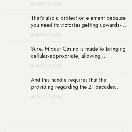
fulfilling as the all of our local casino
AUGUST 7, 2026
flooring
That’s also a protection element because
you need its victories getting upwards-to-
go out usually and also to enter connect
AUGUST 7, 2026
Sure, Midaur Casino is made to bringing
cellular-appropriate, allowing
professionals to love playing towards the
AUGUST 7, 2026
apple’s apple’s ios and Android os
gizmos
And this handle requires that the
providing regarding the 21 decades
dated to see, it does not matter to tackle
AUGUST 7, 2026
sorts of and you can venue