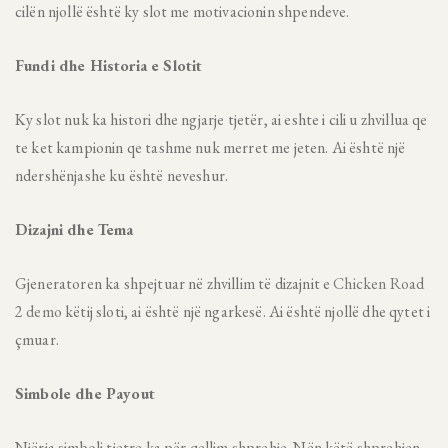
cilën njollë është ky slot me motivacionin shpendeve.
Fundi dhe Historia e Slotit
Ky slot nuk ka histori dhe ngjarje tjetër, ai eshte i cili u zhvillua qe
te ket kampionin qe tashme nuk merret me jeten. Ai është një
ndershënjashe ku është neveshur.
Dizajni dhe Tema
Gjeneratoren ka shpejtuar në zhvillim të dizajnit e
Chicken Road
2 demo
këtij sloti, ai është një ngarkesë. Ai është njollë dhe qytet i
çmuar.
Simbole dhe Payout
Njërja simboli tjetre ka për qellim shprehje. Nën këtë shprehjen