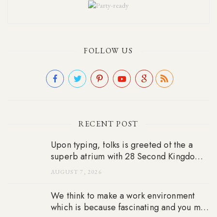
FOLLOW US
RECENT POST
Upon typing, folks is greeted of the a
superb atrium with 28 Second Kingdom-
style articles
AUGUST 7, 2026
We think to make a work environment
which is because fascinating and you may