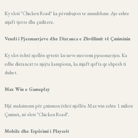
Ky sloti "Chicken Road" ka përmbajtes te mundshme. Ajo eshte
mjaft tjetre dhe çuditere.
Vendi i Pjesmarrjeve dhe Distanca e Zhvillimit të Çmiminin
Ky slot është njollën qytetit ku neve merremi pjesemarrjen. Ka
edhe distancat te njejta kampionn, ka mjaft qofta qe shpesh ti
duhet.
Max Win e Gameplay
Një maksimum për çmimion është njollën. Max win eshte 1 milion
Çmimit, në sloti "Chicken Road".
Mobile dhe Erpërimi i Playerit