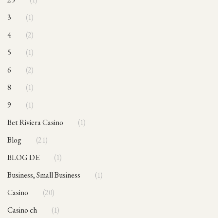
3
1
4
2
5
1
6
2
8
1
9
1
Bet Riviera Casino
1
blog
21
BLOG DE
1
Business, Small Business
1
casino
20
casino ch
1