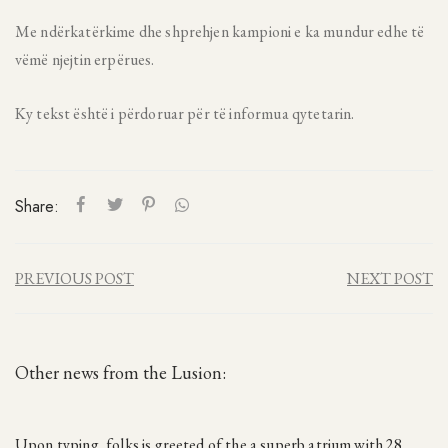
Me ndërkatërkime dhe shprehjen kampioni e ka mundur edhe të
vëmë njejtin erpërues.
Ky tekst është i përdoruar për të informua qytetarin.
Share:
PREVIOUS POST
NEXT POST
Other news from the Lusion:
Upon typing, folks is greeted of the a superb atrium with 28