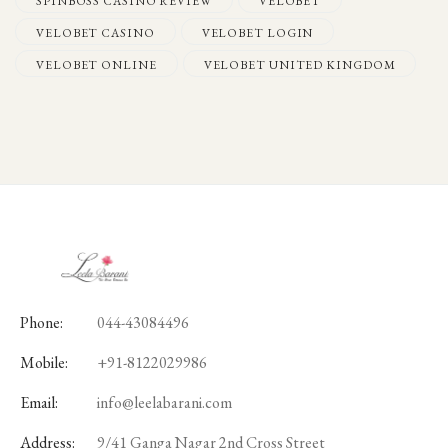
SPINBOSS CASINO REVIEW
VELOBET
VELOBET CASINO
VELOBET LOGIN
VELOBET ONLINE
VELOBET UNITED KINGDOM
Phone:
044-43084496
Mobile:
+91-8122029986
Email:
info@leelabarani.com
Address:
9/41 Ganga Nagar 2nd Cross Street