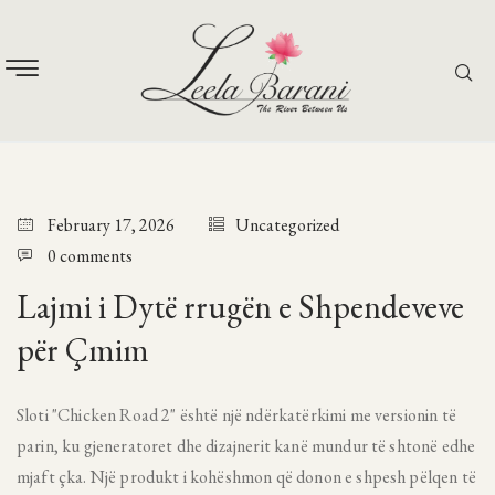
February 17, 2026
Uncategorized
0 comments
Lajmi i Dytë rrugën e Shpendeveve
për Çmim
Sloti "Chicken Road 2" është një ndërkatërkimi me versionin të
parin, ku gjeneratoret dhe dizajnerit kanë mundur të shtonë edhe
mjaft çka. Një produkt i kohëshmon që donon e shpesh pëlqen të