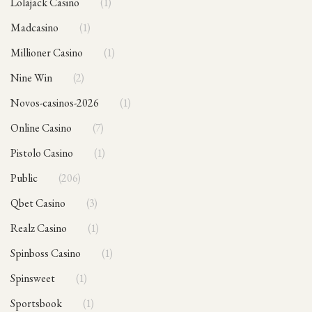
Lolajack Casino
1
Madcasino
1
Millioner Casino
1
Nine Win
2
novos-casinos-2026
1
Online Casino
7
Pistolo Casino
1
public
206
Qbet Casino
3
Realz Casino
1
Spinboss Casino
1
Spinsweet
1
sportsbook
1