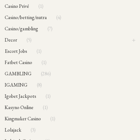
Casino Privé
1
casino/betting/nutra
4
casino/gambling
7
Decor
5
Escort Jobs
1
Fatbet Casino
1
GAMBLING
286
IGAMING
8
Igobet Jackpots
1
Kasyno Online
1
Kingmaker Casino
1
Lolajack
3