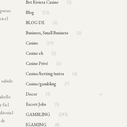
Bet Riviera Casino
1
sputas.
blog
21
en el
BLOG DE
1
Business, Small Business
1
casino
19
,
casino ch
1
Casino Privé
1
casino/betting/nutra
4
 sabido
casino/gambling
7
Decor
5
abello
Escort Jobs
1
 fiel
ditorial
GAMBLING
283
 de
IGAMING
8