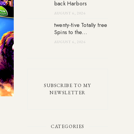
back Harbors
AUGUST 6, 2026
twenty-five Totally free
Spins to the
Registration Ninja
AUGUST 6, 2026
Crash super bonus
No-deposit Needed
United kingdom
PlayStation Universe
SUBSCRIBE TO MY
NEWSLETTER
CATEGORIES