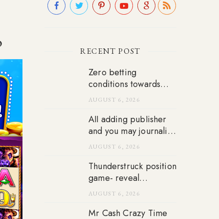
o
RECENT POST
Zero betting
conditions towards
100 percent free twist
AUGUST 6, 2026
payouts
All adding publisher
and you may journalist
on Top10Casinos is
AUGUST 6, 2026
basically a
professional regarding
Thunderstruck position
the one another news
game- reveal
media and you can to
comment highlighting
AUGUST 6, 2026
try out
the fundamentals
Mr Cash Crazy Time