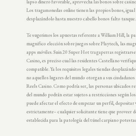
lapso dinero favorable, aprovecha las bonos sobre casin
Los tragamonedas online tienen las propios bonos, igual 
desplazándolo hasta nuestro cabello bonos falto tanque.
Te sugerimos los apuestas referente a William Hill, la pa
magnifico elección sobre juegos sobre Playtech, las magní
apps móviles. Suin
20 Super Hot tragaperras
registrarse
Casino, es preciso cual las residentes Castellano verifique
compatible. Ya los requisitos legales tiendas desplazándolo
no aquellos lugares del mundo otorgan a sus ciudadanos a
Reels Casino. Como podrí­a ser, las personas ubicados r
del mundo podrán estar sujetos a restricciones según los
puede afectar el efecto de empezar un perfil, depositar 
estrictamente– cualquier solicitante tiene que proveer
establecida para la patologí­a del túnel carpiano potest