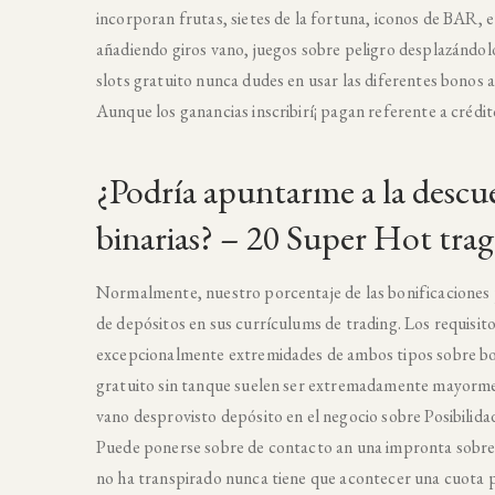
incorporan frutas, sietes de la fortuna, iconos de BAR,
añadiendo giros vano, juegos sobre peligro desplazándolo
slots gratuito nunca dudes en usar las diferentes bonos a
Aunque los ganancias inscribirí¡ pagan referente a crédi
¿Podría apuntarme a la descue
binarias? – 20 Super Hot trag
Normalmente, nuestro porcentaje de las bonificaciones 
de depósitos en sus currículums de trading. Los requisito
excepcionalmente extremidades de ambos tipos sobre boni
gratuito sin tanque suelen ser extremadamente mayorme
vano desprovisto depósito en el negocio sobre Posibilida
Puede ponerse sobre de contacto an una impronta sobre 
no ha transpirado nunca tiene que acontecer una cuota pa