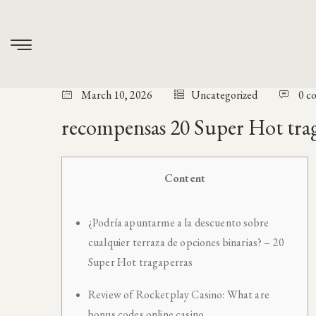
March 10, 2026
Uncategorized
0 c
recompensas 20 Super Hot trag
Content
¿Podría apuntarme a la descuento sobre
cualquier terraza de opciones binarias? – 20
Super Hot tragaperras
Review of Rocketplay Casino: What are
bonus codes online casino