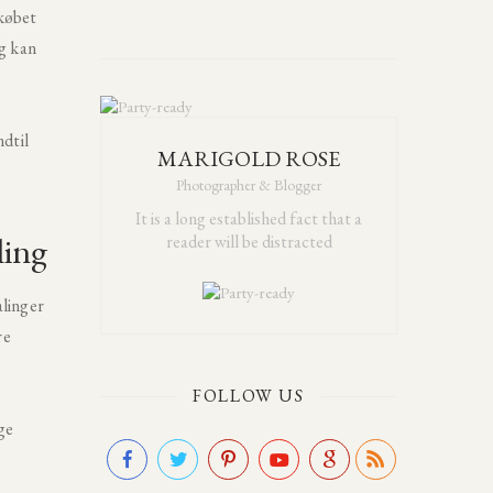
 købet
eg kan
ndtil
MARIGOLD ROSE
Photographer & Blogger
It is a long established fact that a
ling
reader will be distracted
alinger
re
FOLLOW US
ge