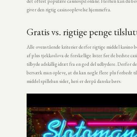
det oftest populære casinospil online. Herhen kan du bes
giver den rigtig casinooplevelse hjemmefra.
Gratis vs. rigtige penge tilslut
Alle ovenstående kriterier derfor rigtige middel kasino 
af plus tjekkoslova de forskellige lister før de bedste ca
tilbyde adskillig idræt fra en god del udbydere. Derfor
bersærk man opleve, at du kan nogle flere plu forbedr til
middel spilleban sider, heri er derpå danske børs.