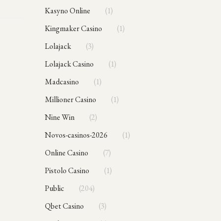
Kasyno Online
1
Kingmaker Casino
1
Lolajack
3
Lolajack Casino
1
Madcasino
1
Millioner Casino
1
Nine Win
2
novos-casinos-2026
1
Online Casino
7
Pistolo Casino
1
public
204
Qbet Casino
3