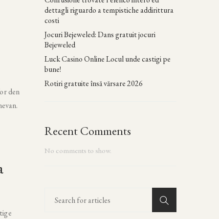
dettagli riguardo a tempistiche addirittura
costi
Jocuri Bejeweled: Dans gratuit jocuri
Bejeweled
Luck Casino Online Locul unde castigi pe
bune!
Rotiri gratuite însă vărsare 2026
for den
nevan.
Recent Comments
No comments to show.
a
tige