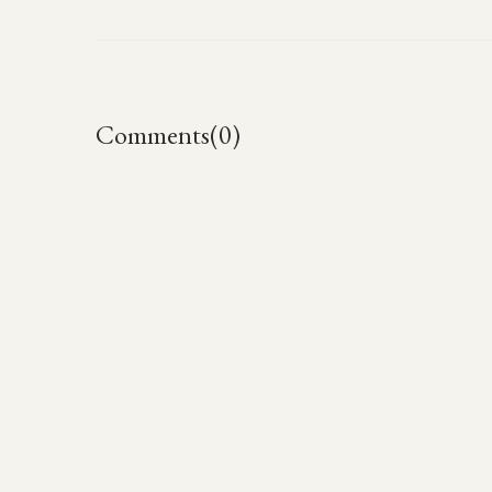
Comments(0)