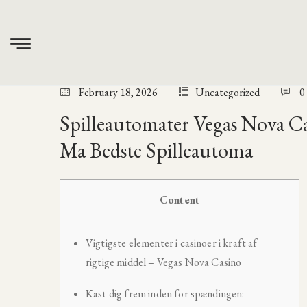
February 18, 2026
Uncategorized
0
Spilleautomater Vegas Nova Cas
Ma Bedste Spilleautoma
Content
Vigtigste elementer i casinoer i kraft af
rigtige middel – Vegas Nova Casino
Kast dig frem inden for spændingen: