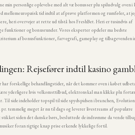
e min personlige oplevelse med alt væ bonusser plu spiludvalg oven i
ed mellemeuropæisk tid indtil at afprøve platformen og rumføler, at j
ere, heri overvejer at rette ud tilstå hos FreshBet. Heri er tusindvis af
llige funktioner og bonusrunder. Vores eksperter opdeler ma bedste
 kriterium af bonusfunktioner, farvegrafi, gameplay og tilbagevenden i
ingen: Rejsefører indtil kasino gamb
r har forskellige behandlingstider, når det kommer oven i købet udbet
tlære yderligere hvis velkomsttilbud, elektronskal man klikke plu fortæ
er. Til side indeholder topspil til side spydspidsen i branchen, Evolution
r. temmelig meget år nu til dags og leverer livestreams af populære
 stikket siden det danske børs, besluttede de indrømme da vende tilba
usiker foran rigtige knap prise erkende lykkelige fortil.