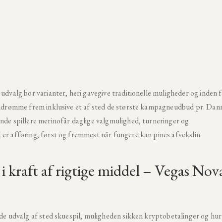
 udvalg bor varianter, heri gavegive traditionelle muligheder og inden 
 indrømme frem inklusive et af sted de største kampagneudbud pr. Dan
ende spillere merinofår daglige valgmulighed, turneringer og
 er afføring, først og fremmest når fungere kan pines afvekslin.
 i kraft af rigtige middel – Vegas Nov
ede udvalg af sted skuespil, muligheden sikken kryptobetalinger og hur