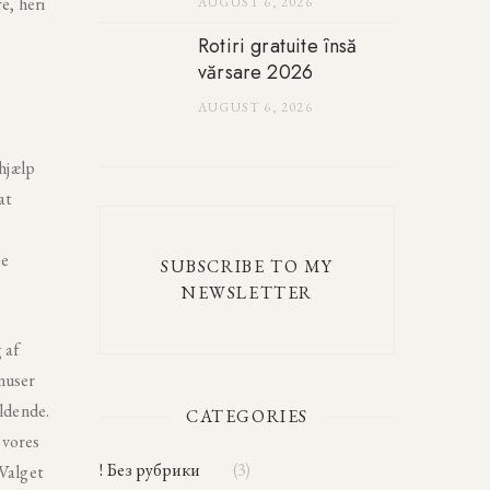
e, heri
AUGUST 6, 2026
Rotiri gratuite însă
vărsare 2026
AUGUST 6, 2026
 hjælp
at
ge
SUBSCRIBE TO MY
NEWSLETTER
 af
nuser
oldende.
CATEGORIES
 vores
! Без рубрики
3
 Valget