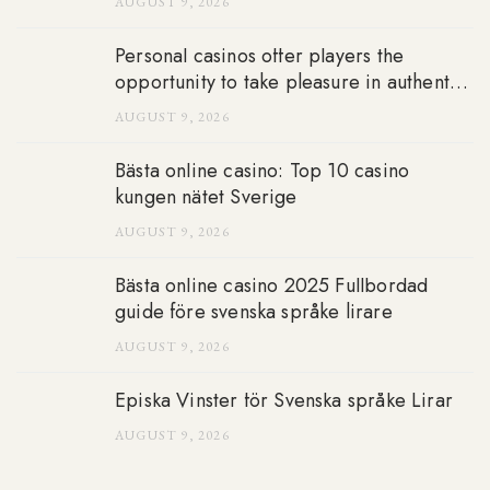
AUGUST 9, 2026
improving profitable potentials
Personal casinos offer players the
opportunity to take pleasure in authentic
gambling games as opposed to and work
AUGUST 9, 2026
out real money wagers
Bästa online casino: Top 10 casino
kungen nätet Sverige
AUGUST 9, 2026
Bästa online casino 2025 Fullbordad
guide före svenska språke lirare
AUGUST 9, 2026
Episka Vinster för Svenska språke Lirar
AUGUST 9, 2026