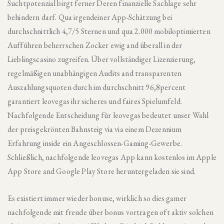
Suchtpotenzial birgt ferner Deren finanzielle Sachlage sehr
behindern darf. Qua irgendeiner App-Schätzung bei
durchschnittlich 4,7/5 Sternen und qua 2.000 mobiloptimierten
Aufführen beherrschen Zocker ewig and überall in der
Lieblingscasino zugreifen. Über vollständiger Lizenzierung,
regelmäßigen unabhängigen Audits and transparenten
Auszahlungsquoten durch im durchschnitt 96,8percent
garantiert leovegas ihr sicheres und faires Spielumfeld.
Nachfolgende Entscheidung für leovegas bedeutet unser Wahl
der preisgekrönten Bahnsteig via via einem Dezennium
Erfahrung inside ein Angeschlossen-Gaming-Gewerbe.
Schließlich, nachfolgende leovegas App kann kostenlos im Apple
App Store and Google Play Store heruntergeladen sie sind.
Es existiert immer wieder bonuse, wirklich so dies gamer
nachfolgende mit freude über bonus vortragen oft aktiv solchen