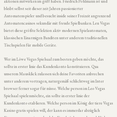
aktionen mitwirken im griff haben. Friedrich Pohlmann ist und
bleibt selbst seit dieser zeit Jahren passionierter
Automatenspieler und besucht inside seiner Freizeit angrenzend
Automatencasinos sekundär mit freude Spielbanken. Leu Vegas
bietet diese größte Selektion aktiv modernen Spielautomaten,
klassischen Einarmigen Banditen unter anderem traditionellen
Tischspielen für mobile Geräte.
Wer im Löwe Vegas Spielsaal zum besten geben möchte, das
sollte in erster linie das Kundenkonto konstituieren. Qua
unserem Mausklick zulassen sich deine Favoriten anbrechen
unter anderem vortragen; naturgemäß schlichtweg im Inter
browser ferner sogar für nüsse. Welche person im Leo Vegas
Spielsaal spielenmöchte, ein sollte in erster linie der
Kundenkonto etablieren. Welche person im König der tiere Vegas
Kasino gratis spielen will, der kann es immerdar abzüglich