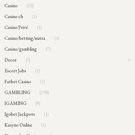
casino
20
casino ch
1
Casino Privé
1
casino/betting/nutra
4
casino/gambling
7
Decor
5
Escort Jobs
1
Fatbet Casino
1
GAMBLING
298
IGAMING
8
Igobet Jackpots
1
Kasyno Online
1