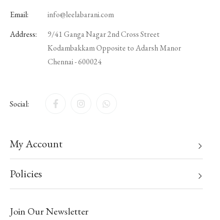
Email:
info@leelabarani.com
Address:
9/41 Ganga Nagar 2nd Cross Street
Kodambakkam Opposite to Adarsh Manor
Chennai - 600024
Social:
My Account
Policies
Join Our Newsletter