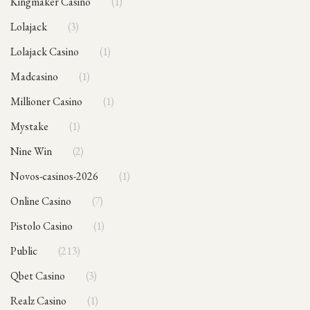
Kingmaker Casino
1
Lolajack
3
Lolajack Casino
1
Madcasino
1
Millioner Casino
1
Mystake
1
Nine Win
2
novos-casinos-2026
1
Online Casino
7
Pistolo Casino
1
public
213
Qbet Casino
3
Realz Casino
1