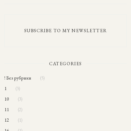
SUBSCRIBE TO MY NEWSLETTER
CATEGORIES
! Без рубрики
5
1
3
10
3
11
2
12
1
16
1