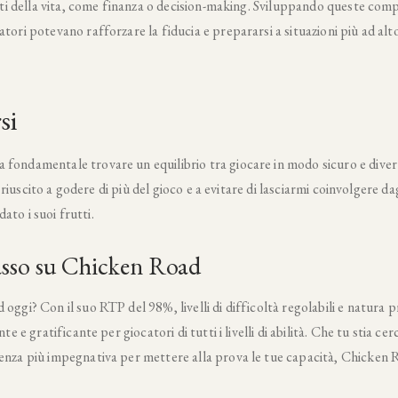
biti della vita, come finanza o decision-making. Sviluppando queste co
tori potevano rafforzare la fiducia e prepararsi a situazioni più ad alt
si
fondamentale trovare un equilibrio tra giocare in modo sicuro e divert
 riuscito a godere di più del gioco e a evitare di lasciarmi coinvolgere dag
dato i suoi frutti.
asso su Chicken Road
oggi? Con il suo RTP del 98%, livelli di difficoltà regolabili e natura 
e e gratificante per giocatori di tutti i livelli di abilità. Che tu stia ce
ienza più impegnativa per mettere alla prova le tue capacità, Chicken 