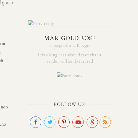
el gioco
MARIGOLD ROSE
oni
Photographer & Blogger
e
It is a long established fact that a
di
reader will be distracted
FOLLOW US
iendo
vano