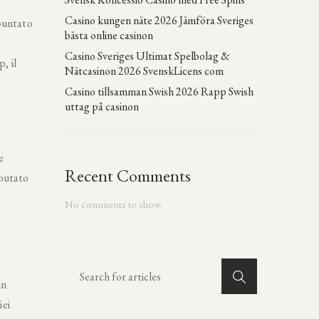
Casino kungen näte 2026 Jämföra Sveriges
 puntato
bästa online casinon
Casino Sveriges Ultimat Spelbolag &
, il
Nätcasinon 2026 SvenskLicens com
Casino tillsamman Swish 2026 Rapp Swish
uttag på casinon
e
Recent Comments
houtato
No comments to show.
un
iei