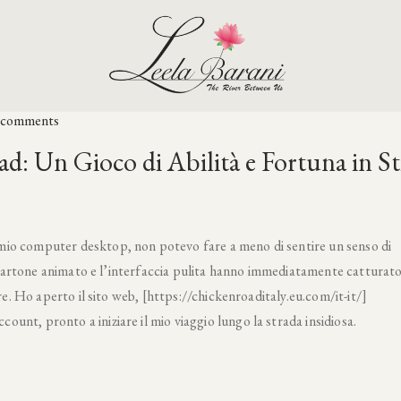
 comments
d: Un Gioco di Abilità e Fortuna in St
io computer desktop, non potevo fare a meno di sentire un senso di
e cartone animato e l’interfaccia pulita hanno immediatamente catturato
re. Ho aperto il sito web, [https://chickenroaditaly.eu.com/it-it/]
ccount, pronto a iniziare il mio viaggio lungo la strada insidiosa.