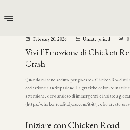
February 28, 2026
Uncategorized
0
Vivi l’Emozione di Chicken Roa
Crash
Quando mi sono seduto per giocare a Chicken Road sul m
eccitazione e anticipazione. Le grafiche colorate in stil
attenzione, e ero ansioso di immergermi e iniziare a gioca
(
https://chickenroaditaly.eu.com/it-it/
), e ho creato un a
Iniziare con Chicken Road