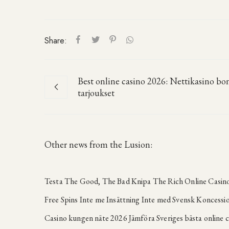
Share:
Best online casino 2026: Nettikasino bon
tarjoukset
Other news from the Lusion:
Testa The Good, The Bad Knipa The Rich Online Casino
Free Spins Inte me Insättning Inte med Svensk Koncessi
Casino kungen näte 2026 Jämföra Sveriges bästa online 