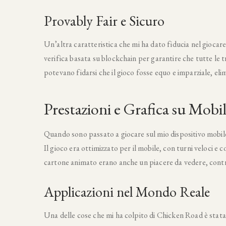
Provably Fair e Sicuro
Un’altra caratteristica che mi ha dato fiducia nel giocare 
verifica basata su blockchain per garantire che tutte le t
potevano fidarsi che il gioco fosse equo e imparziale, eli
Prestazioni e Grafica su Mobi
Quando sono passato a giocare sul mio dispositivo mobile, 
Il gioco era ottimizzato per il mobile, con turni veloci e c
cartone animato erano anche un piacere da vedere, contr
Applicazioni nel Mondo Reale
Una delle cose che mi ha colpito di Chicken Road è stata la