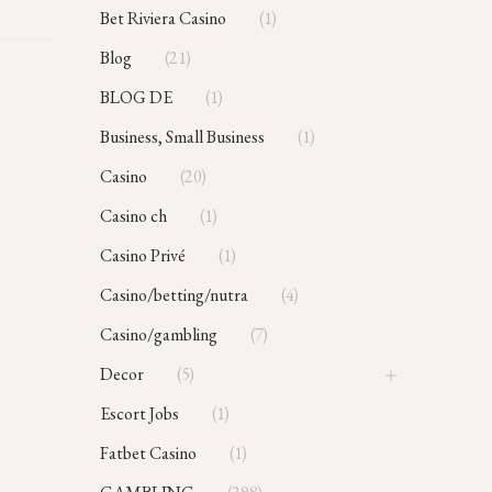
Bet Riviera Casino
1
blog
21
BLOG DE
1
Business, Small Business
1
casino
20
casino ch
1
Casino Privé
1
casino/betting/nutra
4
casino/gambling
7
Decor
5
Escort Jobs
1
Fatbet Casino
1