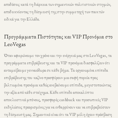
αποδόσεις κατά τη διάρκεια των σημαντικών πολιτιστικών στιγμών,
αποδεικνύοντας τη δέσμευσή της στην συμμετοχή των παικτών
ειδικά για την Ελλάδα.
Προγράμματα Πιστότητας και VIP Προνόμια στο
LeoVegas
Όταν αφιερώνουμε τον χρόνο και την ενέργειά μας στο LeoVegas, τα
προγράμματα επιβράβευσης και τα VIP προνόμια διασφαλίζουν ότι
ανταμείβουμε γενναιόδωρα σε κάθε βήμα. Τα οργανωμένα επίπεδα
επιβράβευσης του καζίνο προσφέρουν μια σαφή πορεία προς
βελτιωμένα προνόμια καθώς ανεβαίνουμε επίπεδα, μεγιστοποιώντας
την αξία από κάθε στοίχημα. Κάθε επίπεδο αποκαλύπτει
αποκλειστικά μπόνους, προσφορές cashback και προσωπικές VIP
εκδηλώσεις προορισμένες για να ενθαρρύνουν και να επιβραβεύσουν
τη δέσμευσή μας. Σημαντικό είναι ότι τα VIP μέλη έχουν πρόσβαση