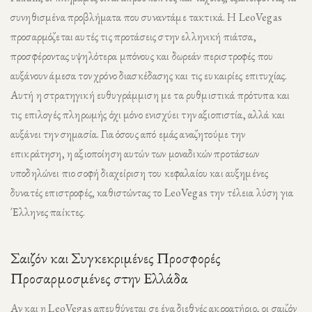
συνηθισμένα προβλήματα που συναντάμε τακτικά. Η LeoVegas
προσαρμόζεται αυτές τις προτάσεις στην ελληνική πιάτσα,
προσφέροντας υψηλότερα μπόνους και δωρεάν περιστροφές που
αυξάνουν άμεσα τον χρόνο διασκέδασης και τις ευκαιρίες επιτυχίας.
Αυτή η στρατηγική ευθυγράμμιση με τα ρυθμιστικά πρότυπα και
τις επιλογές πληρωμής όχι μόνο ενισχύει την αξιοπιστία, αλλά και
αυξάνει την σημασία. Για όσους από εμάς αναζητούμε την
επικράτηση, η αξιοποίηση αυτών των μοναδικών προτάσεων
υποδηλώνει πιο σοφή διαχείριση του κεφαλαίου και αυξημένες
δυνατές επιστροφές, καθιστώντας το LeoVegas την τέλεια λύση για
Έλληνες παίκτες.
Σαιζόν και Συγκεκριμένες Προσφορές
Προσαρμοσμένες στην Ελλάδα
Αν και η LeoVegas απευθύνεται σε ένα διεθνές ακροατήριο, οι σαιζόν