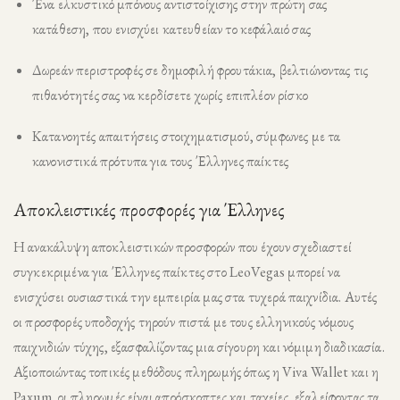
Ένα ελκυστικό μπόνους αντιστοίχισης στην πρώτη σας
κατάθεση, που ενισχύει κατευθείαν το κεφάλαιό σας
Δωρεάν περιστροφές σε δημοφιλή φρουτάκια, βελτιώνοντας τις
πιθανότητές σας να κερδίσετε χωρίς επιπλέον ρίσκο
Κατανοητές απαιτήσεις στοιχηματισμού, σύμφωνες με τα
κανονιστικά πρότυπα για τους Έλληνες παίκτες
Αποκλειστικές προσφορές για Έλληνες
Η ανακάλυψη αποκλειστικών προσφορών που έχουν σχεδιαστεί
συγκεκριμένα για Έλληνες παίκτες στο LeoVegas μπορεί να
ενισχύσει ουσιαστικά την εμπειρία μας στα τυχερά παιχνίδια. Αυτές
οι προσφορές υποδοχής τηρούν πιστά με τους ελληνικούς νόμους
παιχνιδιών τύχης, εξασφαλίζοντας μια σίγουρη και νόμιμη διαδικασία.
Αξιοποιώντας τοπικές μεθόδους πληρωμής όπως η Viva Wallet και η
Paxum, οι πληρωμές είναι απρόσκοπτες και ταχείες, εξαλείφοντας τα