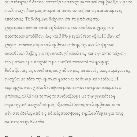
ρευστότητας ή όταν οι απαιτήσεις στοιχηματισμού συμβαδίζουν με το
στυλ παιχνιδιού μας μπορεί να μεγιστοποιήσει τις αναμενόμενες
αποδόσεις. Τα δεδομένα δείχνουν ότι τα μπόνους που
χρησιμοποιούνται κατά τη διάρκεια των κύκλων αιχμής των
προσφορών αποδίδουν έως και 30% μεγαλύτερη αξία. Η ιδανική
χρήση μπόνους συμπεριλαμβάνει επίσης την αντίληψη των
παραθύρων λήξης για την αποφυγή απώλειας και την αντιστοίχιση
των μπόνους με παιχνίδια με ευνοϊκά ποσοστά πληρωμής.
Ρυθμίζοντας τις συνεδρίες παιχνιδιού μας με αυτούς τους παράγοντες,
ενισχύουμε τόσο την εμπλοκή όσο και το δυναμικό κέρδους. Η
κυριαρχία στον χρόνο δεν αφορά μόνο το πότε ενεργοποιούμε ένα
μπόνους, αλλά και το πώς το συνδυάζουμε με την γενικότερη
στρατηγική παιχνιδιού μας, εξασφαλίζοντας ότι λαμβάνουμε το
μέγιστο όφελος από τις ειδικές προσφορές της LeoVegas για τους
παίκτες στην Ελλάδα.