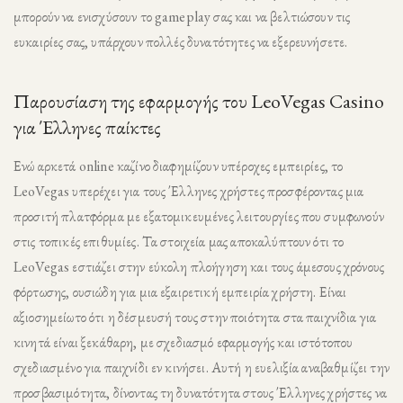
μπορούν να ενισχύσουν το gameplay σας και να βελτιώσουν τις
ευκαιρίες σας, υπάρχουν πολλές δυνατότητες να εξερευνήσετε.
Παρουσίαση της εφαρμογής του LeoVegas Casino
για Έλληνες παίκτες
Ενώ αρκετά online καζίνο διαφημίζουν υπέροχες εμπειρίες, το
LeoVegas υπερέχει για τους Έλληνες χρήστες προσφέροντας μια
προσιτή πλατφόρμα με εξατομικευμένες λειτουργίες που συμφωνούν
στις τοπικές επιθυμίες. Τα στοιχεία μας αποκαλύπτουν ότι το
LeoVegas εστιάζει στην εύκολη πλοήγηση και τους άμεσους χρόνους
φόρτωσης, ουσιώδη για μια εξαιρετική εμπειρία χρήστη. Είναι
αξιοσημείωτο ότι η δέσμευσή τους στην ποιότητα στα παιχνίδια για
κινητά είναι ξεκάθαρη, με σχεδιασμό εφαρμογής και ιστότοπου
σχεδιασμένο για παιχνίδι εν κινήσει. Αυτή η ευελιξία αναβαθμίζει την
προσβασιμότητα, δίνοντας τη δυνατότητα στους Έλληνες χρήστες να