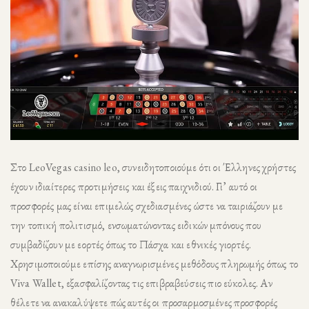
Στο LeoVegas
casino leo
, συνειδητοποιούμε ότι οι Έλληνες χρήστες
έχουν ιδιαίτερες προτιμήσεις και έξεις παιχνιδιού. Γι’ αυτό οι
προσφορές μας είναι επιμελώς σχεδιασμένες ώστε να ταιριάζουν με
την τοπική πολιτισμό, ενσωματώνοντας ειδικών μπόνους που
συμβαδίζουν με εορτές όπως το Πάσχα και εθνικές γιορτές.
Χρησιμοποιούμε επίσης αναγνωρισμένες μεθόδους πληρωμής όπως το
Viva Wallet, εξασφαλίζοντας τις επιβραβεύσεις πιο εύκολες. Αν
θέλετε να ανακαλύψετε πώς αυτές οι προσαρμοσμένες προσφορές