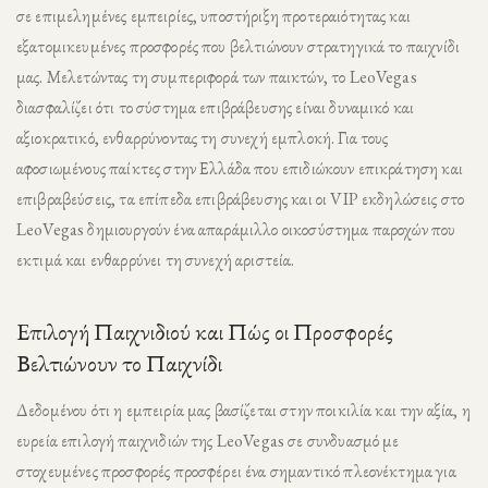
σε επιμελημένες εμπειρίες, υποστήριξη προτεραιότητας και
εξατομικευμένες προσφορές που βελτιώνουν στρατηγικά το παιχνίδι
μας. Μελετώντας τη συμπεριφορά των παικτών, το LeoVegas
διασφαλίζει ότι το σύστημα επιβράβευσης είναι δυναμικό και
αξιοκρατικό, ενθαρρύνοντας τη συνεχή εμπλοκή. Για τους
αφοσιωμένους παίκτες στην Ελλάδα που επιδιώκουν επικράτηση και
επιβραβεύσεις, τα επίπεδα επιβράβευσης και οι VIP εκδηλώσεις στο
LeoVegas δημιουργούν ένα απαράμιλλο οικοσύστημα παροχών που
εκτιμά και ενθαρρύνει τη συνεχή αριστεία.
Επιλογή Παιχνιδιού και Πώς οι Προσφορές
Βελτιώνουν το Παιχνίδι
Δεδομένου ότι η εμπειρία μας βασίζεται στην ποικιλία και την αξία, η
ευρεία επιλογή παιχνιδιών της LeoVegas σε συνδυασμό με
στοχευμένες προσφορές προσφέρει ένα σημαντικό πλεονέκτημα για