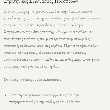
Στρατηγικός Συνδυασμός Προσφορών
Εφόσον η αύξηση των μπόνους μας δεν εξαρτάται μόνο από το
χρονοδιάγραμμα, ο στρατηγικός συνδυασμός προσφορών μπορεί να
ενισχύσει σημαντικά τις αποδόσεις μας στη LeoVegas.
Χρησιμοποιώντας ειδικές στρατηγικές, έχουμε πρόσβαση σε
προωθητικές συνέργειες που μετατρέπουν τις μεμονωμένες
προσφορές σε δυνατές ευκαιρίες κέρδους. Πρέπει να αξιολογούμε
προσεκτικά τους όρους, εξασφαλίζοντας ότι οι προσφορές
συσσωρεύονται χωρίς αντιπαραθέσεις και ευθυγραμμίζονται με το
στυλ παιχνιδιού μας για μέγιστη αξία.
Οι κύριες τακτικές συμπεριλαμβάνουν:
Έμφαση στα μπόνους με συνεργατικές απαιτήσεις
στοιχηματισμού για την πρόληψη επικαλύψεων.