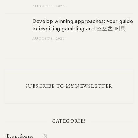
AUGUST 8, 2026
Develop winning approaches: your guide
to inspiring gambling and 스포츠 베팅
AUGUST 8, 2026
SUBSCRIBE TO MY NEWSLETTER
CATEGORIES
! Без рубрики
5