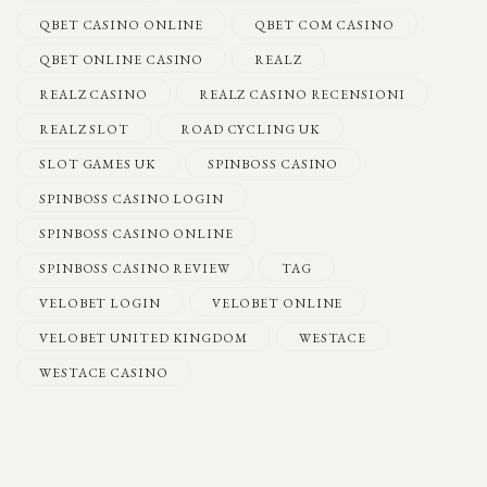
QBET CASINO ONLINE
QBET COM CASINO
QBET ONLINE CASINO
REALZ
REALZ CASINO
REALZ CASINO RECENSIONI
REALZ SLOT
ROAD CYCLING UK
SLOT GAMES UK
SPINBOSS CASINO
SPINBOSS CASINO LOGIN
SPINBOSS CASINO ONLINE
SPINBOSS CASINO REVIEW
TAG
VELOBET LOGIN
VELOBET ONLINE
VELOBET UNITED KINGDOM
WESTACE
WESTACE CASINO