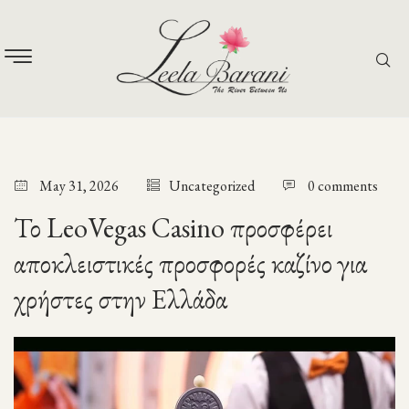
May 31, 2026
Uncategorized
0 comments
Το LeoVegas Casino προσφέρει
αποκλειστικές προσφορές καζίνο για
χρήστες στην Ελλάδα