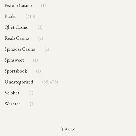
Pistolo Casino
1
public
213
Qbet Casino
3
Realz Casino
1
Spinboss Casino
1
Spinsweet
1
sportsbook
1
Uncategorized
39,473
Velobet
1
Westace
1
TAGS