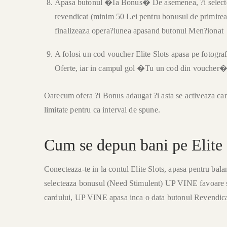
Apasa butonul �Ia Bonus� De asemenea, ?i selectea
revendicat (minim 50 Lei pentru bonusul de primirea)
finalizeaza opera?iunea apasand butonul Men?ionat
A folosi un cod voucher Elite Slots apasa pe fotograf
Oferte, iar in campul gol �Tu un cod din voucher�
Oarecum ofera ?i Bonus adaugat ?i asta se activeaza car
limitate pentru ca interval de spune.
Cum se depun bani pe Elite 
Conecteaza-te in la contul Elite Slots, apasa pentru ba
selecteaza bonusul (Need Stimulent) UP VINE favoare s
cardului, UP VINE apasa inca o data butonul Revendica