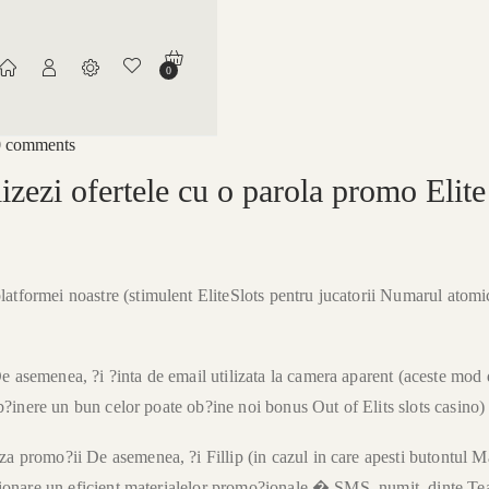
0
0 comments
lizezi ofertele cu o parola promo Elite
atformei noastre (stimulent EliteSlots pentru jucatorii Numarul atomi
e asemenea, ?i ?inta de email utilizata la camera aparent (aceste mod 
 ob?inere un bun celor poate ob?ine noi bonus Out of Elits slots casino)
za promo?ii De asemenea, ?i Fillip (in cazul in care apesti butontul M
eptionare un eficient materialelor promo?ionale � SMS, numit, dinte Te