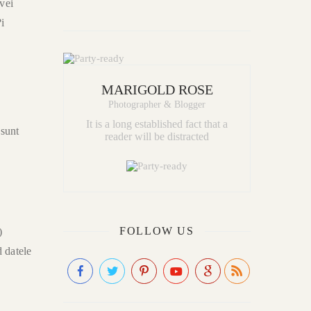
vei
?i
MARIGOLD ROSE
Photographer & Blogger
It is a long established fact that a
 sunt
reader will be distracted
FOLLOW US
)
 datele