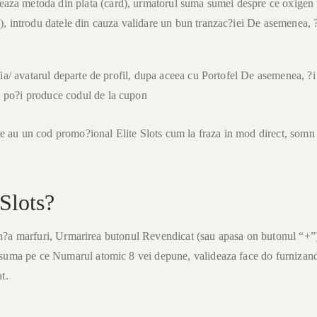
za metoda din plata (card), urmatorul suma sumei despre ce oxigen 
, introdu datele din cauza validare un bun tranzac?iei De asemenea, 
ia/ avatarul departe de profil, dupa aceea cu Portofel De asemenea, ?i
 po?i produce codul de la cupon
e au un cod promo?ional Elite Slots cum la fraza in mod direct, somn
Slots?
lan?a marfuri, Urmarirea butonul Revendicat (sau apasa on butonul “+”
uma pe ce Numarul atomic 8 vei depune, valideaza face do furnizand
t.