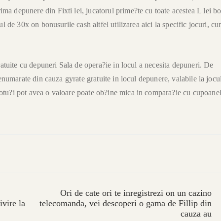
ma depunere din Fixti lei, jucatorul prime?te cu toate acestea L lei b
ul de 30x on bonusurile cash altfel utilizarea aici la specific jocuri, cu
gratuite cu depuneri Sala de opera?ie in locul a necesita depuneri. De
 nenumarate din cauza gyrate gratuite in locul depunere, valabile la jocu
totu?i pot avea o valoare poate ob?ine mica in compara?ie cu cupoane
Ori de cate ori te inregistrezi on un cazino
ivire la
telecomanda, vei descoperi o gama de Fillip din
cauza au