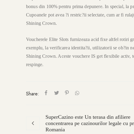
bonus din 100% pentru prima depunere. In special, la pri
Cupoanele pot avea ?i restric?ii selectate, cum ar fi rulaj
Shining Crown.
Voucherele Elite Slots furnizeaza acid fixe altfel rotiri 
exemplu, la verificarea identita?ii, utilizatorii se ob?in
Shining Crown. Aceste vouchere IS get flexibile activ, 
respinge.
Share:
SuperCazino este Un terasa din afiliere
concentrarea pe cazinourilor legale cu pr
Romania