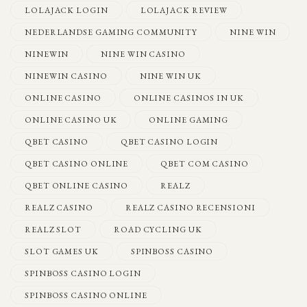
LOLAJACK LOGIN
LOLAJACK REVIEW
NEDERLANDSE GAMING COMMUNITY
NINE WIN
NINEWIN
NINE WIN CASINO
NINEWIN CASINO
NINE WIN UK
ONLINE CASINO
ONLINE CASINOS IN UK
ONLINE CASINO UK
ONLINE GAMING
QBET CASINO
QBET CASINO LOGIN
QBET CASINO ONLINE
QBET COM CASINO
QBET ONLINE CASINO
REALZ
REALZ CASINO
REALZ CASINO RECENSIONI
REALZ SLOT
ROAD CYCLING UK
SLOT GAMES UK
SPINBOSS CASINO
SPINBOSS CASINO LOGIN
SPINBOSS CASINO ONLINE