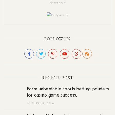
distracted
FOLLOW US
RECENT POST
Form unbeatable sports betting pointers
for casino game success.
AUGUST 8, 2026