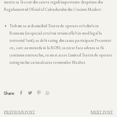
merita sa ?ii cont din cateva reguli importante desprinse din
Regulamentul Oficial al Calendarului din Craciun Maxbet:
Trebuie sa ai domiciliul Teatru de operare re?edin?a in
Romania (in special ceta?eni straini afla?i in mod legal la
teritoriul ?arii); sa de?ii rating din cauza participant Prezentat
cu , care au moneda in la RON; sa nu se faca adesea sa fii
continuu autoexclus, sa nu ai acces Limited Teatru de operare
rating inchis cu incalcarea termenilor Maxbet.
Share:
PREVIOUS POST
NEXT POST