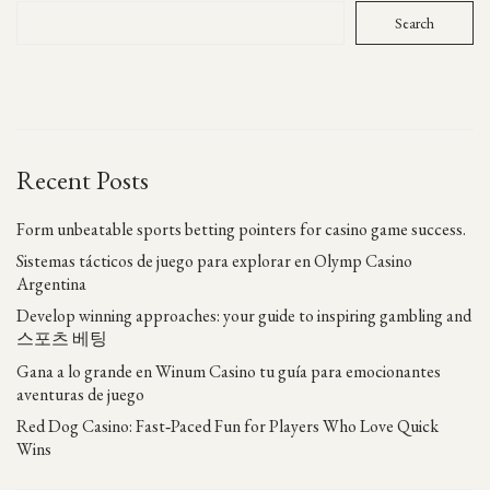
Search
Recent Posts
Form unbeatable sports betting pointers for casino game success.
Sistemas tácticos de juego para explorar en Olymp Casino
Argentina
Develop winning approaches: your guide to inspiring gambling and
스포츠 베팅
Gana a lo grande en Winum Casino tu guía para emocionantes
aventuras de juego
Red Dog Casino: Fast‑Paced Fun for Players Who Love Quick
Wins