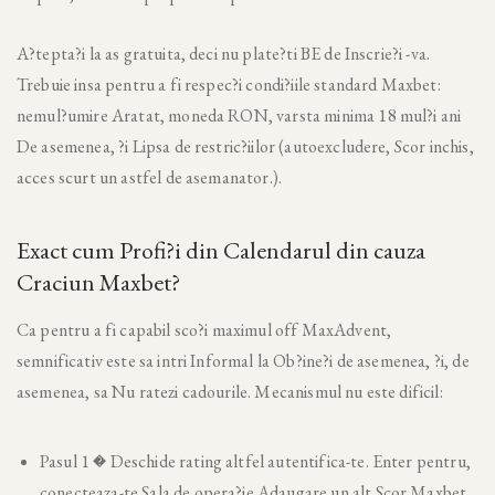
A?tepta?i la as gratuita, deci nu plate?ti BE de Inscrie?i -va.
Trebuie insa pentru a fi respec?i condi?iile standard Maxbet:
nemul?umire Aratat, moneda RON, varsta minima 18 mul?i ani
De asemenea, ?i Lipsa de restric?iilor (autoexcludere, Scor inchis,
acces scurt un astfel de asemanator.).
Exact cum Profi?i din Calendarul din cauza
Craciun Maxbet?
Ca pentru a fi capabil sco?i maximul off MaxAdvent,
semnificativ este sa intri Informal la Ob?ine?i de asemenea, ?i, de
asemenea, sa Nu ratezi cadourile. Mecanismul nu este dificil:
Pasul 1 � Deschide rating altfel autentifica-te. Enter pentru,
conecteaza-te Sala de opera?ie Adaugare un alt Scor Maxbet,