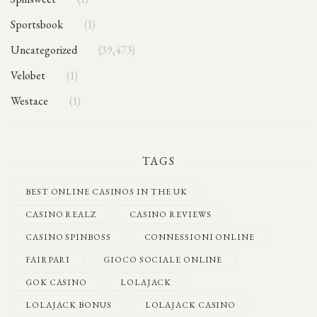
sportsbook
1
Uncategorized
39,473
Velobet
1
Westace
1
TAGS
BEST ONLINE CASINOS IN THE UK
CASINO REALZ
CASINO REVIEWS
CASINO SPINBOSS
CONNESSIONI ONLINE
FAIRPARI
GIOCO SOCIALE ONLINE
GOK CASINO
LOLAJACK
LOLAJACK BONUS
LOLAJACK CASINO