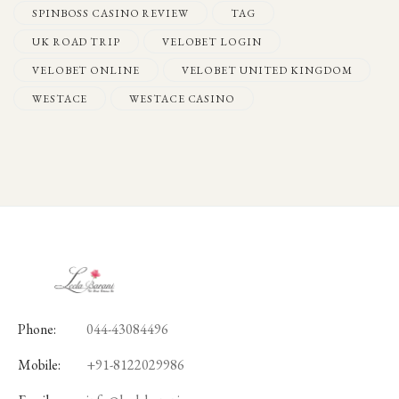
SPINBOSS CASINO REVIEW
TAG
UK ROAD TRIP
VELOBET LOGIN
VELOBET ONLINE
VELOBET UNITED KINGDOM
WESTACE
WESTACE CASINO
Phone:
044-43084496
Mobile:
+91-8122029986