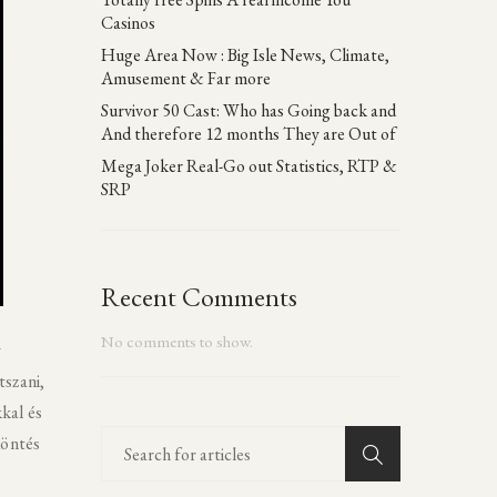
Casinos
Huge Area Now : Big Isle News, Climate,
Amusement & Far more
Survivor 50 Cast: Who has Going back and
And therefore 12 months They are Out of
Mega Joker Real-Go out Statistics, RTP &
SRP
Recent Comments
No comments to show.
y
tszani,
kal és
döntés