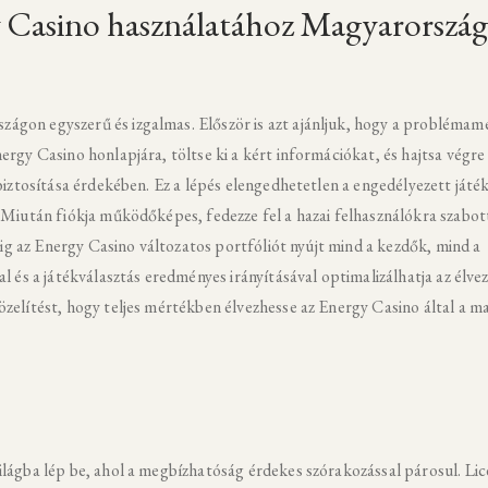
y Casino használatához Magyarország
ágon egyszerű és izgalmas. Először is azt ajánljuk, hogy a problémam
rgy Casino honlapjára, töltse ki a kért információkat, és hajtsa végre
 biztosítása érdekében. Ez a lépés elengedhetetlen a engedélyezett ját
 Miután fiókja működőképes, fedezze fel a hazai felhasználókra szabot
okig az Energy Casino változatos portfóliót nyújt mind a kezdők, mind a
l és a játékválasztás eredményes irányításával optimalizálhatja az élvez
özelítést, hogy teljes mértékben élvezhesse az Energy Casino által a m
ilágba lép be, ahol a megbízhatóság érdekes szórakozással párosul. Lic