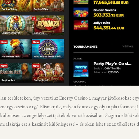
tlan területeken, úgy vezeti az Energy Casino a magyar játékosokat eg
/energykaszino.org/
. Elismerjük, milyen fontos egy olyan platformon já
, különösen az engedélyezett játékok vonatkozásában. Szigorú előírások
i alakítja ezt a kaszinót különlegessé – és okán lehet ez az tökéletes 