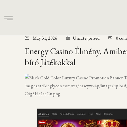
May 31, 2026
Uncategorized
0 com
Energy Casino Élmény, Amibe
bíró Játékokkal