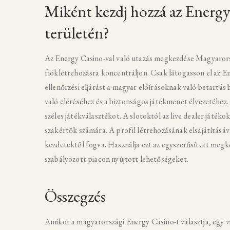
Miként kezdj hozzá az Energ
területén?
Az Energy Casino-val való utazás megkezdése Magyarorsz
fióklétrehozásra koncentráljon. Csak látogasson el az Ene
ellenőrzési eljárást a magyar előírásoknak való betartás
való eléréséhez és a biztonságos játékmenet élvezetéhez.
széles játékválasztékot. A slotoktól az live dealer játék
szakértők számára. A profil létrehozásának elsajátításáva
kezdetektől fogva. Használja ezt az egyszerűsített megk
szabályozott piacon nyújtott lehetőségeket.
Összegzés
Amikor a magyarországi Energy Casino-t választja, egy v