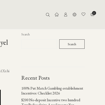
0
Search
yel
Search
Recent Posts
100% Put Match Gambling establishment
Incentives: Checklist 2026
$200 No-deposit Incentive two hundred
Totally free Spins A real income You