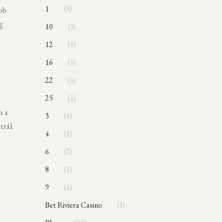
1
3
ebb
g
10
3
12
1
16
1
22
1
25
1
n a
3
1
trál:
4
1
6
2
8
1
9
1
Bet Riviera Casino
1