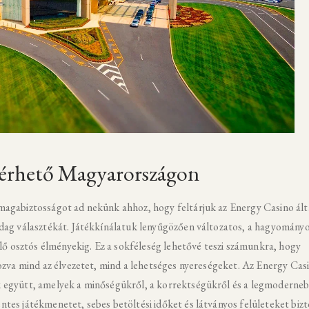
elérhető Magyarországon
magabiztosságot ad nekünk ahhoz, hogy feltárjuk az Energy Casino ált
zdag választékát. Játékkínálatuk lenyűgözően változatos, a hagyomány
élő osztós élményekig. Ez a sokféleség lehetővé teszi számunkra, hogy
kozva mind az élvezetet, mind a lehetséges nyereségeket. Az Energy Cas
k együtt, amelyek a minőségükről, a korrektségükről és a legmoderne
es játékmenetet, sebes betöltési időket és látványos felületeket bizt