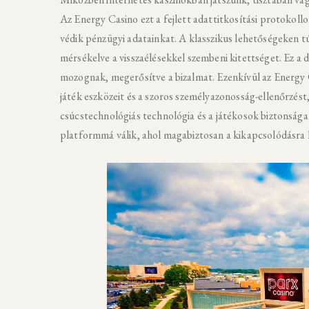
Az Energy Casino ezt a fejlett adattitkosítási protokoll
védik pénzügyi adatainkat. A klasszikus lehetőségeken túl
mérsékelve a visszaélésekkel szembeni kitettséget. Ez a
mozognak, megerősítve a bizalmat. Ezenkívül az Energy 
játék eszközeit és a szoros személyazonosság-ellenőrzé
csúcstechnológiás technológia és a játékosok biztonsága 
platformmá válik, ahol magabiztosan a kikapcsolódásra