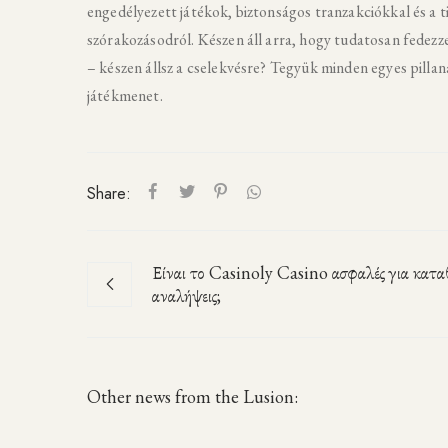
engedélyezett játékok, biztonságos tranzakciókkal és a t
szórakozásodról. Készen áll arra, hogy tudatosan fedezz
– készen állsz a cselekvésre? Tegyük minden egyes pilla
játékmenet.
Share:
Είναι το Casinoly Casino ασφαλές για καταθ
αναλήψεις;
Other news from the Lusion: