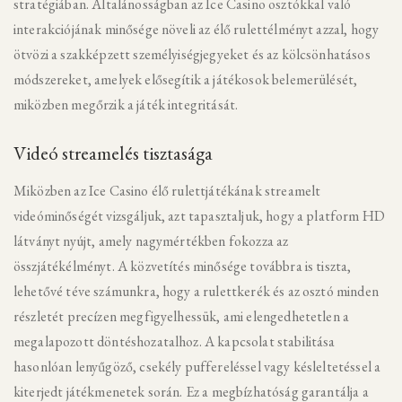
stratégiában. Általánosságban az Ice Casino osztókkal való
interakciójának minősége növeli az élő rulettélményt azzal, hogy
ötvözi a szakképzett személyiségjegyeket és az kölcsönhatásos
módszereket, amelyek elősegítik a játékosok belemerülését,
miközben megőrzik a játék integritását.
Videó streamelés tisztasága
Miközben az Ice Casino élő rulettjátékának streamelt
videóminőségét vizsgáljuk, azt tapasztaljuk, hogy a platform HD
látványt nyújt, amely nagymértékben fokozza az
összjátékélményt. A közvetítés minősége továbbra is tiszta,
lehetővé téve számunkra, hogy a rulettkerék és az osztó minden
részletét precízen megfigyelhessük, ami elengedhetetlen a
megalapozott döntéshozatalhoz. A kapcsolat stabilitása
hasonlóan lenyűgöző, csekély puffereléssel vagy késleltetéssel a
kiterjedt játékmenetek során. Ez a megbízhatóság garantálja a