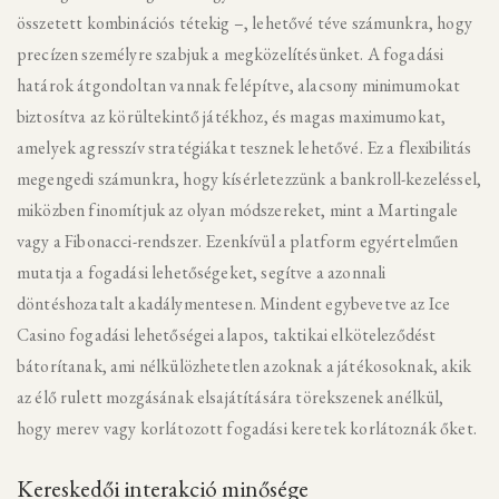
összetett kombinációs tétekig –, lehetővé téve számunkra, hogy
precízen személyre szabjuk a megközelítésünket. A fogadási
határok átgondoltan vannak felépítve, alacsony minimumokat
biztosítva az körültekintő játékhoz, és magas maximumokat,
amelyek agresszív stratégiákat tesznek lehetővé. Ez a flexibilitás
megengedi számunkra, hogy kísérletezzünk a bankroll-kezeléssel,
miközben finomítjuk az olyan módszereket, mint a Martingale
vagy a Fibonacci-rendszer. Ezenkívül a platform egyértelműen
mutatja a fogadási lehetőségeket, segítve a azonnali
döntéshozatalt akadálymentesen. Mindent egybevetve az Ice
Casino fogadási lehetőségei alapos, taktikai elköteleződést
bátorítanak, ami nélkülözhetetlen azoknak a játékosoknak, akik
az élő rulett mozgásának elsajátítására törekszenek anélkül,
hogy merev vagy korlátozott fogadási keretek korlátoznák őket.
Kereskedői interakció minősége