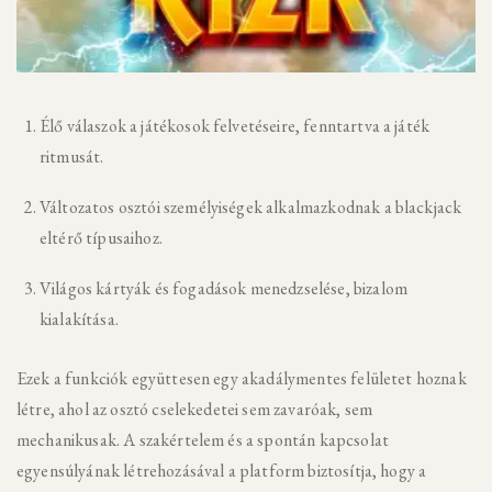
Élő válaszok a játékosok felvetéseire, fenntartva a játék
ritmusát.
Változatos osztói személyiségek alkalmazkodnak a blackjack
eltérő típusaihoz.
Világos kártyák és fogadások menedzselése, bizalom
kialakítása.
Ezek a funkciók együttesen egy akadálymentes felületet hoznak
létre, ahol az osztó cselekedetei sem zavaróak, sem
mechanikusak. A szakértelem és a spontán kapcsolat
egyensúlyának létrehozásával a platform biztosítja, hogy a