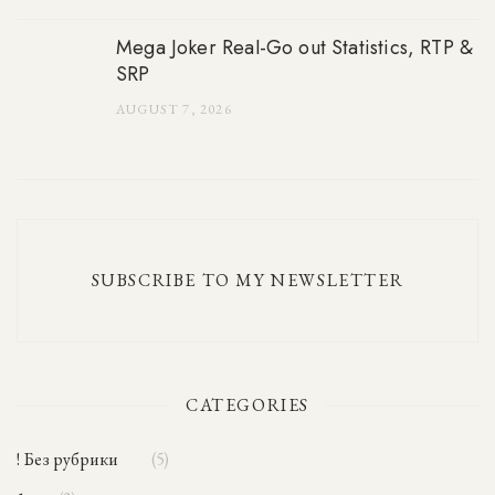
Mega Joker Real-Go out Statistics, RTP &
SRP
AUGUST 7, 2026
SUBSCRIBE TO MY NEWSLETTER
CATEGORIES
! Без рубрики
5