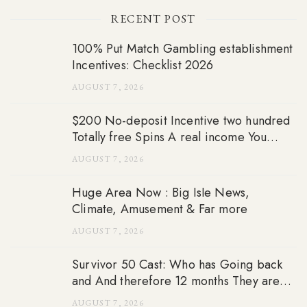
RECENT POST
100% Put Match Gambling establishment
Incentives: Checklist 2026
AUGUST 7, 2026
$200 No-deposit Incentive two hundred
Totally free Spins A real income You
Casinos
AUGUST 7, 2026
Huge Area Now : Big Isle News,
Climate, Amusement & Far more
AUGUST 7, 2026
Survivor 50 Cast: Who has Going back
and And therefore 12 months They are
Out of
AUGUST 7, 2026