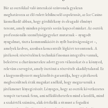
Bár az osztókkal való interakció színvonala gyakran
meghatározza az élő rulett lebilincselő aspektusát, az Ice Casino
kiemelkedő abban, hogy gördülékeny és elragadó élményt
teremt, amely minden pörgetés során kapcsol minket. Az osztók
professzionális személyiségjegyeket mutatnak – nyugodt
nyugalmat, tiszta kommunikációt és nyílt barátságosságot –,
amelyek kedves, azonban koncentrált légkört teremtenek. A
játékosok részvételének technikái finoman integrálva vannak,
beleértve a chatüzenetekre adott gyors válaszokat és a könnyed,
releváns csevegést, amely ösztönzi a részvételt akadálytalanul. Ez
a kiegyensúlyozott megközelítés garantálja, hogy a játékosok
megbecsültnek érzik magukat anélkül, hogy megzavarnák a
játékmenet lényegi részét. Lényeges, hogy az osztók következetes
tempót tartanak fenn, ami nélkülözhetetlen mind a kezdők, mind
a szakértők számára, akik értékelik a ritmust a fogadási