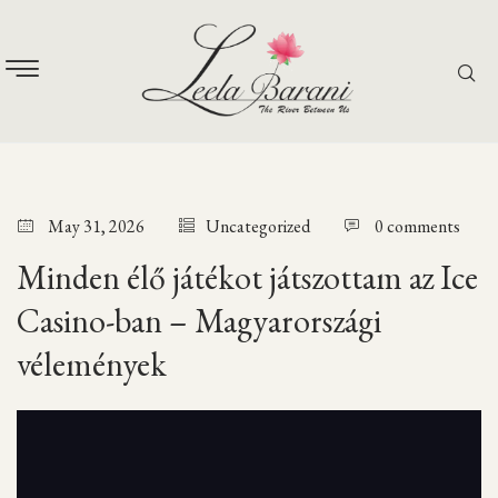
May 31, 2026
Uncategorized
0 comments
Minden élő játékot játszottam az Ice
Casino-ban – Magyarországi
vélemények