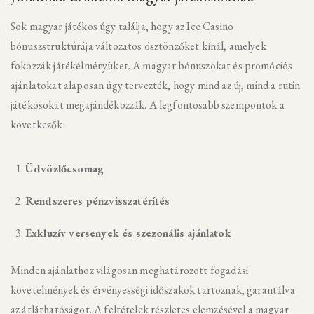
Sok magyar játékos úgy találja, hogy az Ice Casino
bónuszstruktúrája változatos ösztönzőket kínál, amelyek
fokozzák játékélményüket. A magyar bónuszokat és promóciós
ajánlatokat alaposan úgy tervezték, hogy mind az új, mind a rutin
játékosokat megajándékozzák. A legfontosabb szempontok a
következők:
Üdvözlőcsomag
Rendszeres pénzvisszatérítés
Exkluzív versenyek és szezonális ajánlatok
Minden ajánlathoz világosan meghatározott fogadási
követelmények és érvényességi időszakok tartoznak, garantálva
az átláthatóságot. A feltételek részletes elemzésével a magyar