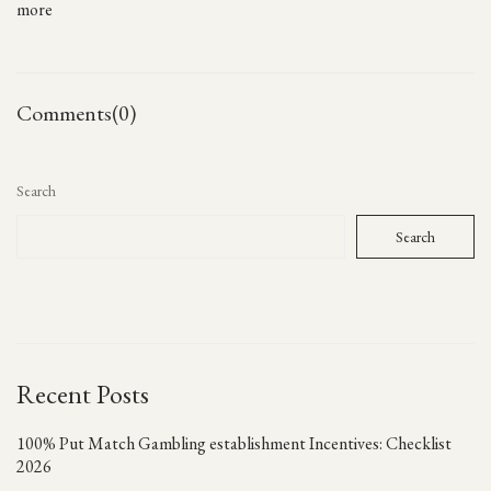
more
Comments(0)
Search
Search
Recent Posts
100% Put Match Gambling establishment Incentives: Checklist
2026