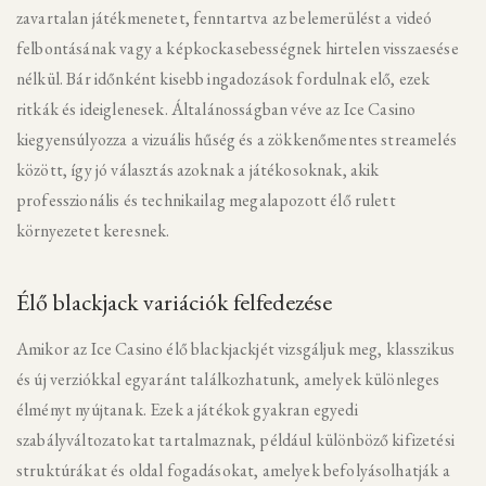
zavartalan játékmenetet, fenntartva az belemerülést a videó
felbontásának vagy a képkockasebességnek hirtelen visszaesése
nélkül. Bár időnként kisebb ingadozások fordulnak elő, ezek
ritkák és ideiglenesek. Általánosságban véve az Ice Casino
kiegyensúlyozza a vizuális hűség és a zökkenőmentes streamelés
között, így jó választás azoknak a játékosoknak, akik
professzionális és technikailag megalapozott élő rulett
környezetet keresnek.
Élő blackjack variációk felfedezése
Amikor az Ice Casino élő blackjackjét vizsgáljuk meg, klasszikus
és új verziókkal egyaránt találkozhatunk, amelyek különleges
élményt nyújtanak. Ezek a játékok gyakran egyedi
szabályváltozatokat tartalmaznak, például különböző kifizetési
struktúrákat és oldal fogadásokat, amelyek befolyásolhatják a