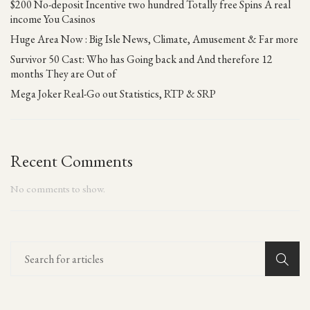
$200 No-deposit Incentive two hundred Totally free Spins A real
income You Casinos
Huge Area Now : Big Isle News, Climate, Amusement & Far more
Survivor 50 Cast: Who has Going back and And therefore 12
months They are Out of
Mega Joker Real-Go out Statistics, RTP & SRP
Recent Comments
No comments to show.