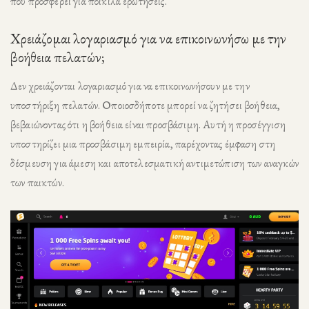
που προσφέρει για ποικίλα ερωτήσεις.
Χρειάζομαι λογαριασμό για να επικοινωνήσω με την
βοήθεια πελατών;
Δεν χρειάζονται λογαριασμό για να επικοινωνήσουν με την
υποστήριξη πελατών. Οποιοσδήποτε μπορεί να ζητήσει βοήθεια,
βεβαιώνοντας ότι η βοήθεια είναι προσβάσιμη. Αυτή η προσέγγιση
υποστηρίζει μια προσβάσιμη εμπειρία, παρέχοντας έμφαση στη
δέσμευση για άμεση και αποτελεσματική αντιμετώπιση των αναγκών
των παικτών.