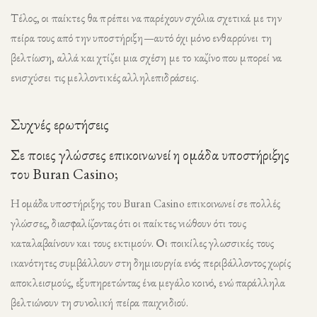
Τέλος, οι παίκτες θα πρέπει να παρέχουν σχόλια σχετικά με την
πείρα τους από την υποστήριξη—αυτό όχι μόνο ενθαρρύνει τη
βελτίωση, αλλά και χτίζει μια σχέση με το καζίνο που μπορεί να
ενισχύσει τις μελλοντικές αλληλεπιδράσεις.
Συχνές ερωτήσεις
Σε ποιες γλώσσες επικοινωνεί η ομάδα υποστήριξης
του Buran Casino;
Η ομάδα υποστήριξης του Buran Casino επικοινωνεί σε πολλές
γλώσσες, διασφαλίζοντας ότι οι παίκτες νιώθουν ότι τους
καταλαβαίνουν και τους εκτιμούν. Οι ποικίλες γλωσσικές τους
ικανότητες συμβάλλουν στη δημιουργία ενός περιβάλλοντος χωρίς
αποκλεισμούς, εξυπηρετώντας ένα μεγάλο κοινό, ενώ παράλληλα
βελτιώνουν τη συνολική πείρα παιχνιδιού.