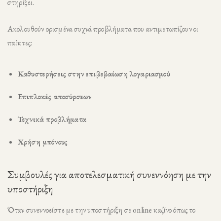
στηρίξει.
Ακολουθούν ορισμένα συχνά προβλήματα που αντιμετωπίζουν οι
παίκτες:
Καθυστερήσεις στην επιβεβαίωση λογαριασμού
Επιπλοκές αποσύρσεων
Τεχνικά προβλήματα
Χρήση μπόνους
Συμβουλές για αποτελεσματική συνεννόηση με την
υποστήριξη
Όταν συνεννοείστε με την υποστήριξη σε online καζίνο όπως το