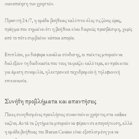
ικανοποίηση των χρηστών.
Προσιτή 24/7, η ομάδα βοήθειας καλύπτει όλες τις ζώνες ώρας,
πράγμα που σημαίνει ότι η βοήθεια είναι διαρκώς προσβάσιμη, χωρίς
από το πότε συμβαίνει κάποια απορία.
Επιπλέον, με διάφορα κανάλια σύνδεσης, οι παίκτες μπορούν να
διαλέξουν τη διαδικασία που τους ταιριάζει καλύτερα, αν πρόκειται
για άμεση συνομιλία, ηλεκτρονικό ταχυδρομείο ή τηλεφωνική
επικοινωνία.
Συνήθη προβλήματα και απαντήσεις
Ποιες συνηθισμένες προκλήσεις συναντούν οι χρήστες στα online
καζίνο; Αυτά τα ζητήματα μπορούν να φέρουν σε απογοήτευση, αλλά
η ομάδα βοήθειας του Buran Casino είναι εξοπλισμένη για να