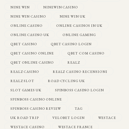
NINE WIN
NINEWIN CASINO
NINE WIN CASINO
NINE WIN UK
ONLINE CASINO
ONLINE CASINOS IN UK
ONLINE CASINO UK
ONLINE GAMING
QBET CASINO
QBET CASINO LOGIN
QBET CASINO ONLINE
QBET COM CASINO
QBET ONLINE CASINO
REALZ
REALZ CASINO
REALZ CASINO RECENSIONI
REALZ SLOT
ROAD CYCLING UK
SLOT GAMES UK
SPINBOSS CASINO LOGIN
SPINBOSS CASINO ONLINE
SPINBOSS CASINO REVIEW
TAG
UK ROAD TRIP
VELOBET LOGIN
WESTACE
WESTACE CASINO
WESTACE FRANCE