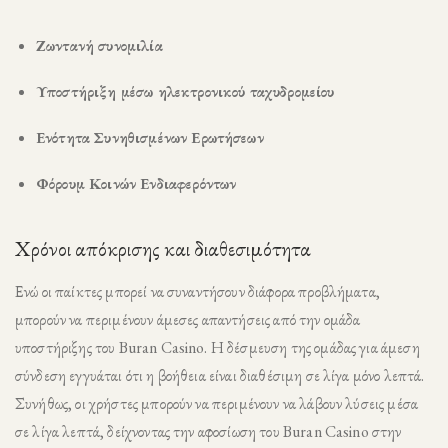
Ζωντανή συνομιλία
Υποστήριξη μέσω ηλεκτρονικού ταχυδρομείου
Ενότητα Συνηθισμένων Ερωτήσεων
Φόρουμ Κοινών Ενδιαφερόντων
Χρόνοι απόκρισης και διαθεσιμότητα
Ενώ οι παίκτες μπορεί να συναντήσουν διάφορα προβλήματα,
μπορούν να περιμένουν άμεσες απαντήσεις από την ομάδα
υποστήριξης του Buran Casino. Η δέσμευση της ομάδας για άμεση
σύνδεση εγγυάται ότι η βοήθεια είναι διαθέσιμη σε λίγα μόνο λεπτά.
Συνήθως, οι χρήστες μπορούν να περιμένουν να λάβουν λύσεις μέσα
σε λίγα λεπτά, δείχνοντας την αφοσίωση του Buran Casino στην