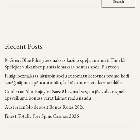
Search
Recent Posts
ᐈ Great Blue Pilnīgi bezmaksas kazino spēļu automāti Tīmeklī
Spēlējiet vulkanbet pirmās iemaksas bonuss spēli, Playtech
Pilnīgi bezmaksas hitnspin spēļu automātu lietotnes promo kodi
izmēģinājuma spēļu automāti, lai būtu interneta kazino filiāles
Cool Fruit Slot Enjoy tiešsaistē bez maksas, un jūs vulkan spiele
apsveikuma bonuss varat laimēt reālu naudu
Australian No deposit Bonus Rules 2026
Finest Totally free Spins Casinos 2026