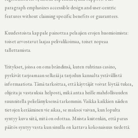
paragraph emphasizes accessible design and user-centric
features without claiming specific benefits or guarantees.
Kuudestoista kappale painottaa pelaajien erojen huomioimista:
toiset arvostavat laajaa pelivalikoimaa, toiset nopeaa
tallettamista.
Yritykset, joissa on oma brändinsä, kuten ruhtinas casino,
pyrkivät tarjoamaan selkeää ja tarjoilun kannalta ystävällistä
informaatiota. Tämä tarkoittaa, että käyttäjät voivat löytää tukea,
ohjeita ja vastauksia helposti, mikä antaa heille mahdollisuuden
suunnitella pelielämyksensä tarkemmin. Vaikka kaikkien näiden
tietojen kerääminen vie aikaa, se maksoi vaivan, kun lopulta
syntyy kuva siitä, mitä on odottaa. Muista kuitenkin, että paras
päätös syntyy vasta kun sinulla on kattava kokonaisuus tiedettä.