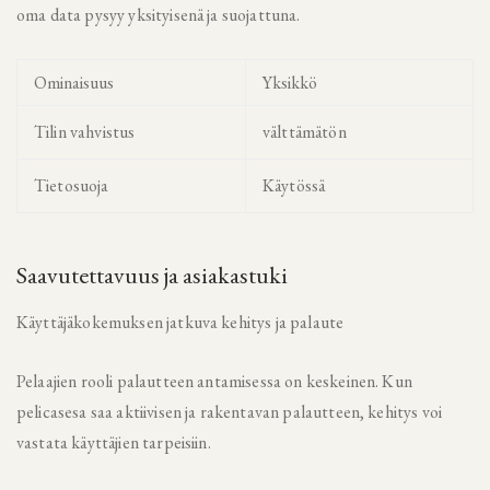
oma data pysyy yksityisenä ja suojattuna.
Ominaisuus
Yksikkö
Tilin vahvistus
välttämätön
Tietosuoja
Käytössä
Saavutettavuus ja asiakastuki
Käyttäjäkokemuksen jatkuva kehitys ja palaute
Pelaajien rooli palautteen antamisessa on keskeinen. Kun
pelicasesa saa aktiivisen ja rakentavan palautteen, kehitys voi
vastata käyttäjien tarpeisiin.