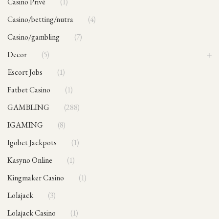
Casino Privé
1
casino/betting/nutra
4
casino/gambling
7
Decor
5
Escort Jobs
1
Fatbet Casino
1
GAMBLING
288
IGAMING
8
Igobet Jackpots
1
Kasyno Online
1
Kingmaker Casino
1
Lolajack
3
Lolajack Casino
1