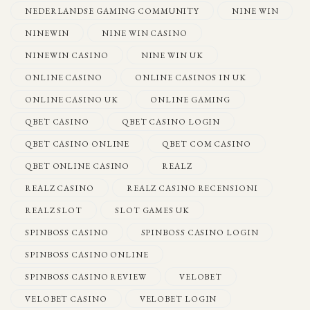
NEDERLANDSE GAMING COMMUNITY
NINE WIN
NINEWIN
NINE WIN CASINO
NINEWIN CASINO
NINE WIN UK
ONLINE CASINO
ONLINE CASINOS IN UK
ONLINE CASINO UK
ONLINE GAMING
QBET CASINO
QBET CASINO LOGIN
QBET CASINO ONLINE
QBET COM CASINO
QBET ONLINE CASINO
REALZ
REALZ CASINO
REALZ CASINO RECENSIONI
REALZ SLOT
SLOT GAMES UK
SPINBOSS CASINO
SPINBOSS CASINO LOGIN
SPINBOSS CASINO ONLINE
SPINBOSS CASINO REVIEW
VELOBET
VELOBET CASINO
VELOBET LOGIN