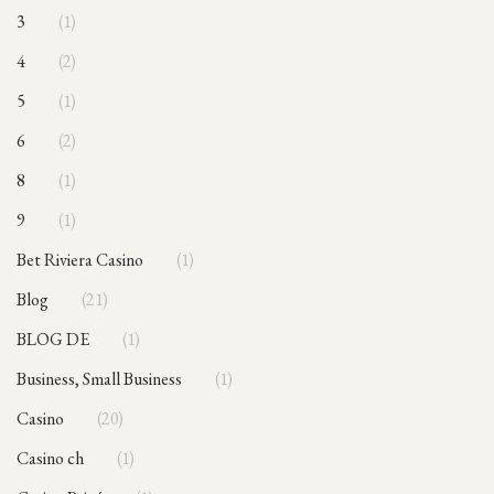
3
1
4
2
5
1
6
2
8
1
9
1
Bet Riviera Casino
1
blog
21
BLOG DE
1
Business, Small Business
1
casino
20
casino ch
1