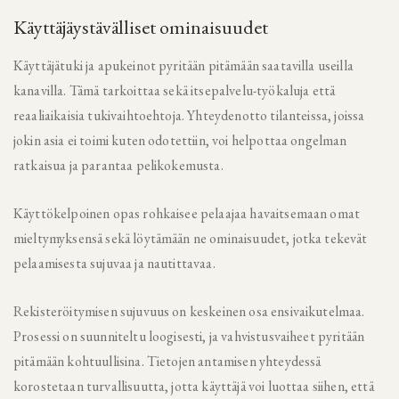
Käyttäjäystävälliset ominaisuudet
Käyttäjätuki ja apukeinot pyritään pitämään saatavilla useilla
kanavilla. Tämä tarkoittaa sekä itsepalvelu-työkaluja että
reaaliaikaisia tukivaihtoehtoja. Yhteydenotto tilanteissa, joissa
jokin asia ei toimi kuten odotettiin, voi helpottaa ongelman
ratkaisua ja parantaa pelikokemusta.
Käyttökelpoinen opas rohkaisee pelaajaa havaitsemaan omat
mieltymyksensä sekä löytämään ne ominaisuudet, jotka tekevät
pelaamisesta sujuvaa ja nautittavaa.
Rekisteröitymisen sujuvuus on keskeinen osa ensivaikutelmaa.
Prosessi on suunniteltu loogisesti, ja vahvistusvaiheet pyritään
pitämään kohtuullisina. Tietojen antamisen yhteydessä
korostetaan turvallisuutta, jotta käyttäjä voi luottaa siihen, että