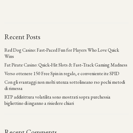
Recent Posts
Red Dog Casino: Fast‑Paced Fun for Players Who Love Quick
Wins
Fat Pirate Casino: Quick‑Hit Slots & Fast‑Track Gaming Madness
Verso ottenere 150 Free Spin in regalo, e conveniente ite SPID
Con gli svantaggi non molti utenza sottolineano rso pochi metodi
di rimessa
RTP addirittura volatilita sono mostrati sopra purchessia
bigliettino di inganno a risiedere chiari
Recent Comments