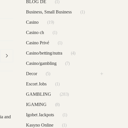
BLOG DE
1
Business, Small Business
1
casino
19
casino ch
1
Casino Privé
1
casino/betting/nutra
4
casino/gambling
7
Decor
5
Escort Jobs
1
GAMBLING
283
IGAMING
8
Igobet Jackpots
1
ia and
Kasyno Online
1