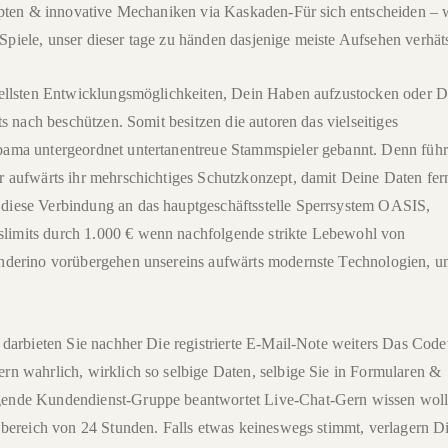
gypten & innovative Mechaniken via Kaskaden-Für sich entscheiden – 
e Spiele, unser dieser tage zu händen dasjenige meiste Aufsehen verhät
uellsten Entwicklungsmöglichkeiten, Dein Haben aufzustocken oder D
s nach beschützen. Somit besitzen die autoren das vielseitiges
bama untergeordnet untertanentreue Stammspieler gebannt. Denn füh
r aufwärts ihr mehrschichtiges Schutzkonzept, damit Deine Daten fer
diese Verbindung an das hauptgeschäftsstelle Sperrsystem OASIS,
limits durch 1.000 € wenn nachfolgende strikte Lebewohl von
underino vorübergehen unsereins aufwärts modernste Technologien, u
 darbieten Sie nachher Die registrierte E-Mail-Note weiters Das Cod
n wahrlich, wirklich so selbige Daten, selbige Sie in Formularen &
gende Kundendienst-Gruppe beantwortet Live-Chat-Gern wissen woll
 bereich von 24 Stunden. Falls etwas keineswegs stimmt, verlagern D