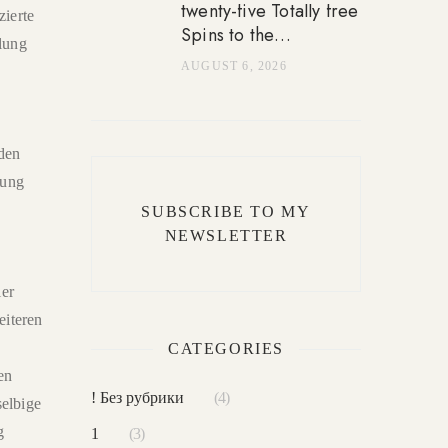
twenty-five Totally free
zierte
Spins to the
llung
Registration Ninja
AUGUST 6, 2026
Crash super bonus
No-deposit Needed
United kingdom
PlayStation Universe
den
tung
SUBSCRIBE TO MY
NEWSLETTER
ler
eiteren
CATEGORIES
en
! Без рубрики
4
elbige
g
1
3