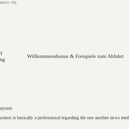
arece via.
H
Willkommensbonus & Freispiele zum Abfahrt
ung
payouts
sinos is basically a professional regarding the one another news med