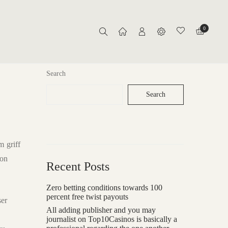
0
Search
Search
m griff
von
Recent Posts
Zero betting conditions towards 100
percent free twist payouts
ser
All adding publisher and you may
journalist on Top10Casinos is basically a