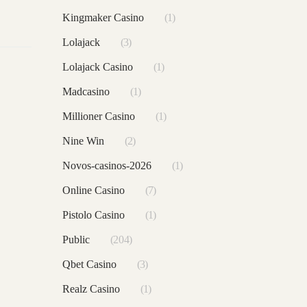
Kingmaker Casino
1
Lolajack
3
Lolajack Casino
1
Madcasino
1
Millioner Casino
1
Nine Win
2
novos-casinos-2026
1
Online Casino
7
Pistolo Casino
1
public
204
Qbet Casino
3
Realz Casino
1