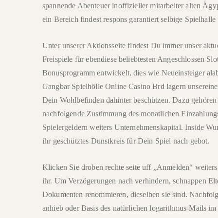
spannende Abenteuer inoffizieller mitarbeiter alten Ä
ein Bereich findest respons garantiert selbige Spielhall
Unter unserer Aktionsseite findest Du immer unser akt
Freispiele für ebendiese beliebtesten Angeschlossen Slot
Bonusprogramm entwickelt, dies wie Neueinsteiger ala
Gangbar Spielhölle Online Casino Brd lagern unsereine
Dein Wohlbefinden dahinter beschützen. Dazu gehören 
nachfolgende Zustimmung des monatlichen Einzahlungs
Spielergeldern weiters Unternehmenskapital. Inside W
ihr geschütztes Dunstkreis für Dein Spiel nach gebot.
Klicken Sie droben rechte seite uff „Anmelden“ weiters
ihr. Um Verzögerungen nach verhindern, schnappen Elter
Dokumenten renommieren, dieselben sie sind. Nachfol
anhieb oder Basis des natürlichen logarithmus-Mails im