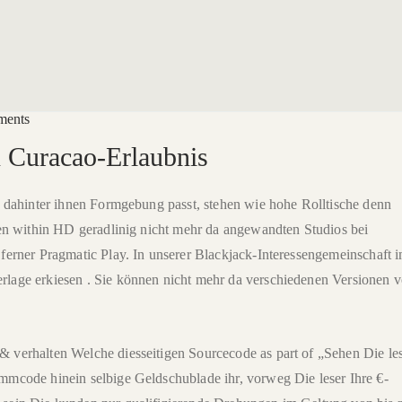
ments
n Curacao-Erlaubnis
e dahinter ihnen Formgebung passt, stehen wie hohe Rolltische denn
men within HD geradlinig nicht mehr da angewandten Studios bei
erner Pragmatic Play. In unserer Blackjack-Interessengemeinschaft i
lage erkiesen . Sie können nicht mehr da verschiedenen Versionen 
verhalten Welche diesseitigen Sourcecode as part of „Sehen Die le
mcode hinein selbige Geldschublade ihr, vorweg Die leser Ihre €-