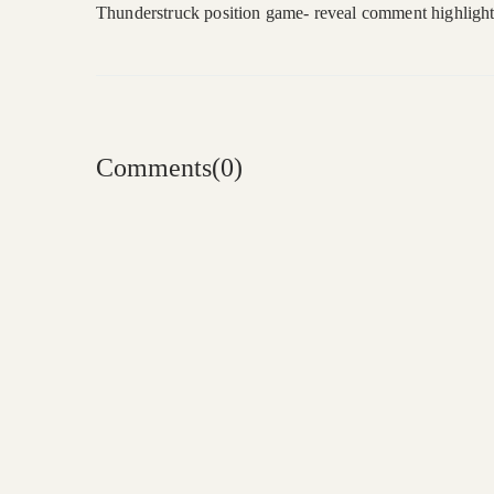
Thunderstruck position game- reveal comment highlight
Comments(0)