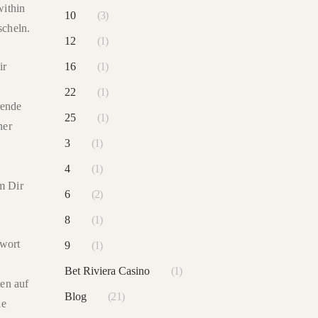
within
10
3
scheln.
12
1
ir
16
1
22
1
rende
25
1
ner
3
1
4
1
m Dir
6
2
8
1
ewort
9
1
Bet Riviera Casino
1
en auf
blog
21
ie