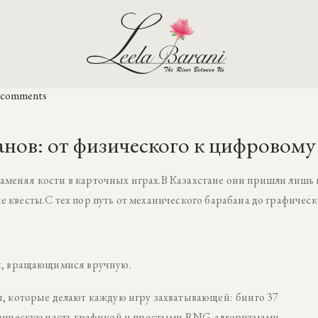
 comments
нов: от физического к цифровому
аменяя кости в карточных играх.В Казахстане они пришли лишь 
е квесты.С тех пор путь от механического барабана до графическ
и, вращающимися вручную.
, которые делают каждую игру захватывающей:
бинго 37
ническую часть графикой и простыми RNG‑алгоритмами.