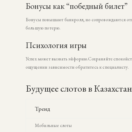
Бонусы как “победный билет”
Бонусы повышают банкролл, но сопровождаются от
большую потерю.
Психология игры
Успех может вызвать эйфорию.Сохраняйте спокойстви
ощущении зависимости обратитесь к специалисту.
Будущее слотов в Казахстан
Тренд
Мобильные слоты