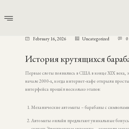
February 16, 2026
Uncategorized
0
История крутящихся бараба
Первые слоты появились в США в конце XIX века, з
начале 2000‑х, когда интернет‑кафе открыли просты
интерфейса прошёл несколько этапов:
Механические автоматы – барабаны с символам
Автоматы онлайн предлагают уникальные бонусы
скачать
.Электронные автоматы – заменили меха