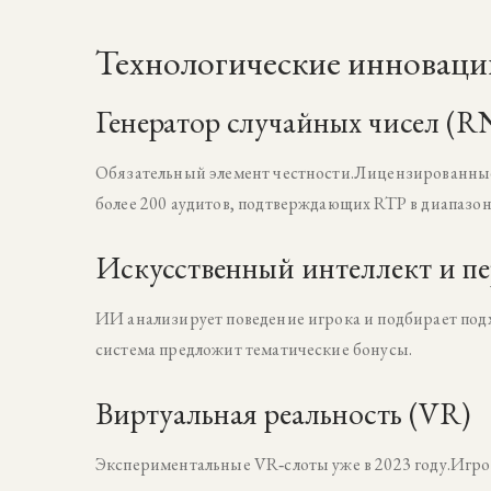
Технологические инноваци
Генератор случайных чисел (R
Обязательный элемент честности.Лицензированные
более 200 аудитов, подтверждающих RTP в диапазо
Искусственный интеллект и п
ИИ анализирует поведение игрока и подбирает подх
система предложит тематические бонусы.
Виртуальная реальность (VR)
Экспериментальные VR‑слоты уже в 2023 году.Игро