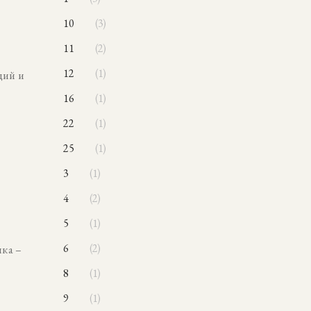
10
3
11
2
12
1
ций и
16
1
22
1
25
1
3
1
4
2
5
1
6
2
ика –
8
1
9
1