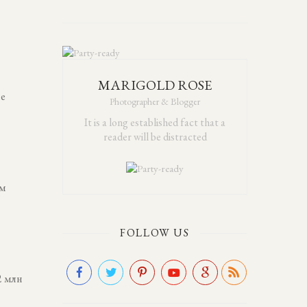
MARIGOLD ROSE
не
Photographer & Blogger
It is a long established fact that a
reader will be distracted
ем
FOLLOW US
2 млн