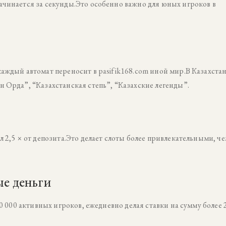
чинается за секунды.Это особенно важно для юных игроков в
каждый автомат переносит в
pasifik168.com
иной мир.В Казахста
 Орда”, “Казахстанская степь”, “Казахские легенды”.
 2,5 × от депозита.Это делает слоты более привлекательными, ч
ые деньги
0 000 активных игроков, ежедневно делая ставки на сумму более 