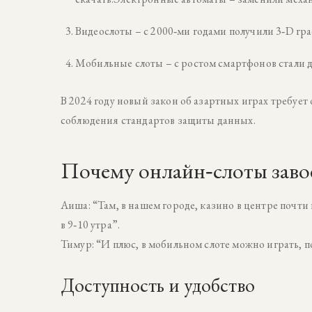
Видеослоты – с 2000‑ми годами получили 3‑D гр
Мобильные слоты – с ростом смартфонов стали д
В 2024 году новый закон об азартных играх требуе
соблюдения стандартов защиты данных.
Почему онлайн‑слоты завое
Аиша: “Там, в нашем городе, казино в центре почт
в 9‑10 утра”.
Тимур: “И плюс, в мобильном слоте можно играть, п
Доступность и удобство