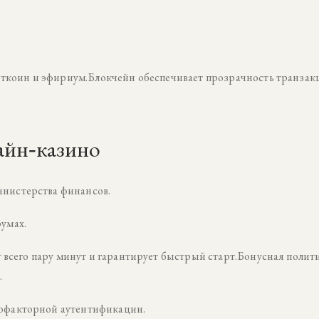
иткоин и эфириум.Блокчейн обеспечивает прозрачность транзак
айн‑казино
инистерства финансов.
умах.
 всего пару минут и гарантирует быстрый старт.Бонусная полит
.
гофакторной аутентификации.