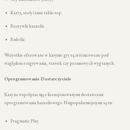
Karty, stoły i inne table-top.
Rozrywki hazardu
Ruletki
Wszystkie oferowane w kasynie gry są zróżnicowane pod
względem rozgrywania, stawek czy premiowych wygranych.
Oprogramowanie Dostarczyciele
Kasyna współpracują z licencjonowanymi dostawcami
oprogramowania hazardowego. Najpopularniejszymi są tu:
Pragmatic Play