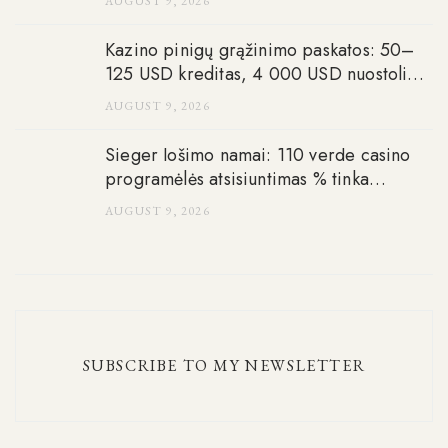
AUGUST 9, 2026
Kazino pinigų grąžinimo paskatos: 50–
125 USD kreditas, 4 000 USD nuostolių
grąžinimas
AUGUST 9, 2026
Sieger lošimo namai: 110 verde casino
programėlės atsisiuntimas % tinka
daugiau nei 300 ir galite laimėti 40
AUGUST 9, 2026
nemokamų sukimų
SUBSCRIBE TO MY NEWSLETTER