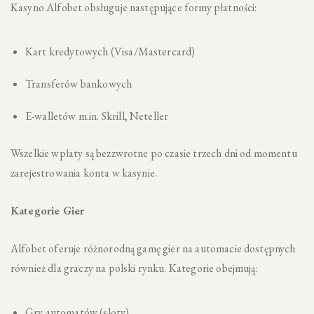
Kasyno Alfobet obsługuje następujące formy płatności:
Kart kredytowych (Visa/Mastercard)
Transferów bankowych
E-walletów m.in. Skrill, Neteller
Wszelkie wpłaty są bezzwrotne po czasie trzech dni od momentu
zarejestrowania konta w kasynie.
Kategorie Gier
Alfobet oferuje różnorodną gamę gier na automacie dostępnych
również dla graczy na polski rynku. Kategorie obejmują:
Gry automatów (sloty)