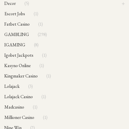
Decor
5
Escort Jobs
1
Fatbet Casino
1
GAMBLING
298
IGAMING
8
Igobet Jackpots
1
Kasyno Online
1
Kingmaker Casino
1
Lolajack
3
Lolajack Casino
1
Madcasino
1
Millioner Casino
1
Nine Win
2