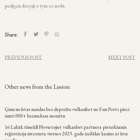
podjęcia decyzji o tym co zrobi.
Share:
PREVIOUS POST
NEXT POST
Other news from the Lusion:
Ģimene īstas naudas bez depozīta vulkanbet no Fun Ports pieci
simti 000+ bezmaksas monētu
16 Labāk tīmeklī Novietojiet vulkanbet partnera pieteikšanās
reģistrācija interneta vietnes 2025. gada izcilākie kazino ar īstu