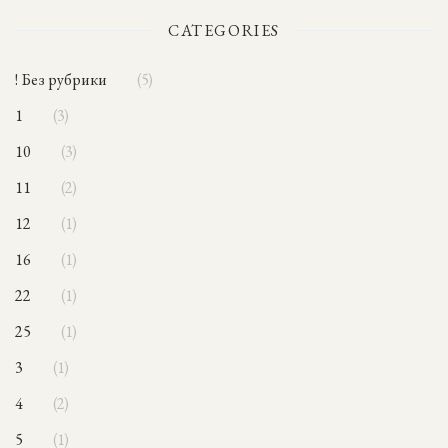
CATEGORIES
! Без рубрики
5
1
3
10
3
11
2
12
1
16
1
22
1
25
1
3
1
4
2
5
1