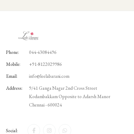
Phone:
044-43084496
Mobile:
+91-8122029986
Email:
info@leelabarani.com
Address:
9/41 Ganga Nagar 2nd Cross Street
Kodambakkam Opposite to Adarsh Manor
Chennai - 600024
Social: