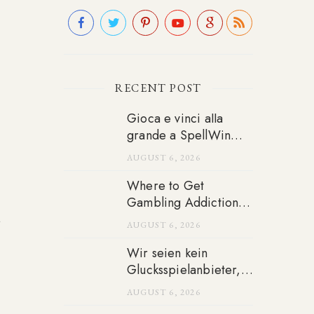
RECENT POST
Gioca e vinci alla
grande a SpellWin
Casino
AUGUST 6, 2026
Where to Get
Gambling Addiction
Help
a
AUGUST 6, 2026
Wir seien kein
Glucksspielanbieter,
mit sich bringen gar
AUGUST 6, 2026
keine