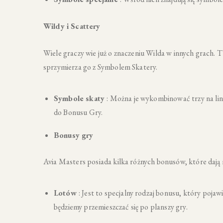
Wildy i Scattery
Wiele graczy wie już o znaczeniu Wilda w innych grach. 
sprzymierza go z Symbolem Skatery.
Symbole skaty
: Można je wykombinować trzy na lini
do Bonusu Gry.
Bonusy gry
Avia Masters posiada kilka różnych bonusów, które dają 
Lotów
: Jest to specjalny rodzaj bonusu, który pojaw
będziemy przemieszczać się po planszy gry.