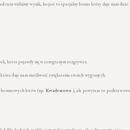
od razu widzimy wynik, bo jest to specjalny bonus który daje nam dużo
erek, które pojawiły się w rozegranym rozgrywce.
a, która daje nam możliwość zwiększenia swoich wygranych.
ny bonusowych lotów (np.
Kwadratowe
), ale powyższe to podstawow
ląd. Na dodatek grafika jest pięknie zrobiona, ale jednocześnie nieco