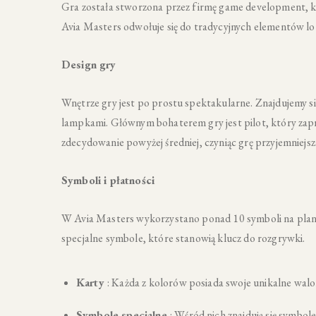
Gra została stworzona przez firmę game development, któ
Avia Masters odwołuje się do tradycyjnych elementów lot
Design gry
Wnętrze gry jest po prostu spektakularne. Znajdujemy si
lampkami. Głównym bohaterem gry jest pilot, który zapra
zdecydowanie powyżej średniej, czyniąc grę przyjemniejsz
Symboli i płatności
W Avia Masters wykorzystano ponad 10 symboli na planszy
specjalne symbole, które stanowią klucz do rozgrywki.
Karty
: Każda z kolorów posiada swoje unikalne walo
Symbole specjalne
: Wśród nich znajdują się symbol