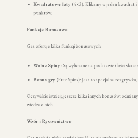
Kwadratowe loty
(4×2): Klikamy w jeden kwadrat i 
punktów.
Funkcje Bonusowe
Gra oferuje kilka funkcji bonusowych:
Wolne Spiny
: Są wyliczane na podstawie ilości skat
Bonus gry
(Free Spins): Jest to specjalna rozgrywk
Oczywiście istnieją jeszcze kilka innych bonusów: odmia
wiedza o nich.
Wzór i Rysownictwo
Gra posiada niską rozdzielczość, co nie wpływa na jej wyg