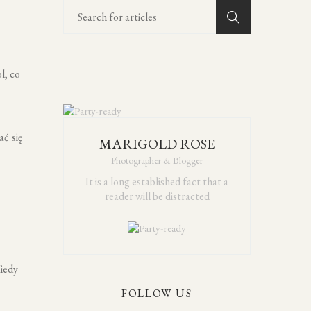
l, co
ać się
MARIGOLD ROSE
Photographer & Blogger
It is a long established fact that a
reader will be distracted
Kiedy
FOLLOW US