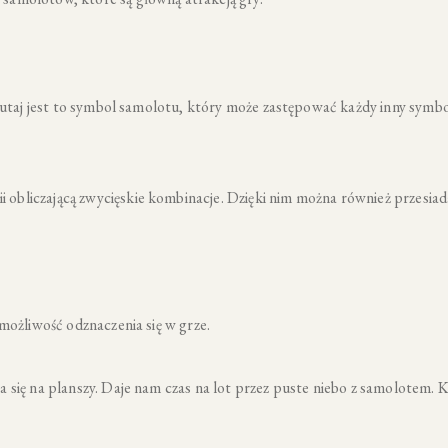
Tutaj jest to symbol samolotu, który może zastępować każdy inny symbo
i obliczającą zwycięskie kombinacje. Dzięki nim można również przesiad
możliwość odznaczenia się w grze.
ia się na planszy. Daje nam czas na lot przez puste niebo z samolotem. 