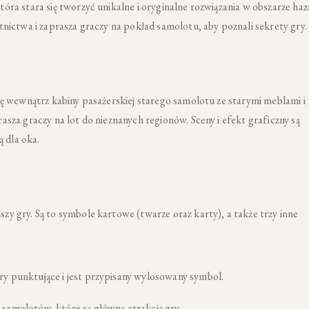
ra stara się tworzyć unikalne i oryginalne rozwiązania w obszarze haz
nictwa i zaprasza graczy na pokład samolotu, aby poznali sekrety gry.
ę wewnątrz kabiny pasażerskiej starego samolotu ze starymi meblami i
sza graczy na lot do nieznanych regionów. Sceny i efekt graficzny są
ą dla oka.
 gry. Są to symbole kartowe (twarze oraz karty), a także trzy inne
ry punktujące i jest przypisany wylosowany symbol.
e samolotów, które są główną atrakcją gry.