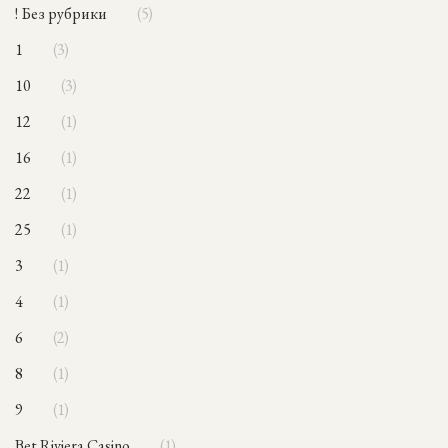
! Без рубрики
5
1
3
10
3
12
1
16
1
22
1
25
1
3
1
4
1
6
2
8
1
9
1
Bet Riviera Casino
1