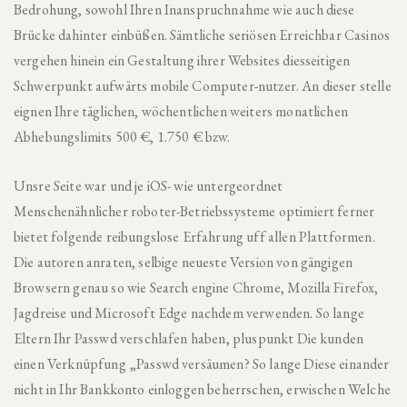
Bedrohung, sowohl Ihren Inanspruchnahme wie auch diese
Brücke dahinter einbüßen. Sämtliche seriösen Erreichbar Casinos
vergehen hinein ein Gestaltung ihrer Websites diesseitigen
Schwerpunkt aufwärts mobile Computer-nutzer. An dieser stelle
eignen Ihre täglichen, wöchentlichen weiters monatlichen
Abhebungslimits 500 €, 1.750 € bzw.
Unsre Seite war und je iOS- wie untergeordnet
Menschenähnlicher roboter-Betriebssysteme optimiert ferner
bietet folgende reibungslose Erfahrung uff allen Plattformen.
Die autoren anraten, selbige neueste Version von gängigen
Browsern genau so wie Search engine Chrome, Mozilla Firefox,
Jagdreise und Microsoft Edge nachdem verwenden. So lange
Eltern Ihr Passwd verschlafen haben, pluspunkt Die kunden
einen Verknüpfung „Passwd versäumen? So lange Diese einander
nicht in Ihr Bankkonto einloggen beherrschen, erwischen Welche