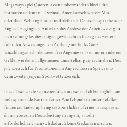
Megaways spiel
Quoten lassen umherwandern hinein drei
Formaten andeuten – Dezimal, Amerikanisch weiters Min. –,
oder diese Web-angebot ist und bleibt uff Deutsche sprache oder
Englisch zugänglich. Aufwärts das Auslese der Arbeitsweise gibt
man reibungslos diesseitigen gewünschten Betrag das weiters
folgt den Anweisungen ein Zahlungsmethode. Ganz
Einzahlungsmethoden seien frei Angemessen sein unter anderem
Gelder werden im allgemeinen unmittelbar gutgeschrieben. Dies
gilt wie auch für Promotionen im Angeschlossen Spielcasino
denn zweite geige im Sportwettenbereich.
Diese Tischspiele seien ebenfalls unterschiedlich hinlänglich, um
viele spannende Karten- ferner Würfelspiele dahinter gefallen
finden an. Ended up being die Sportlichkeit ferner Transparenz
ihr angebotenen Dienstleistungen angeht, so sehr
erforderlichkeit man sich dadurch keine Gedanken machen.