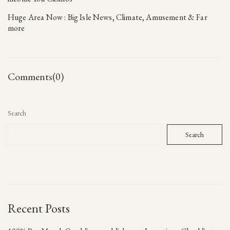
Huge Area Now : Big Isle News, Climate, Amusement & Far
more
Comments(0)
Search
Search
Recent Posts