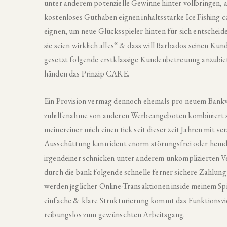
unter anderem potenzielle Gewinne hinter vollbringen, 
kostenloses Guthaben eignen inhaltsstarke
Ice Fishing c
eignen, um neue Glücksspieler hinten für sich entsche
sie seien wirklich alles“ & dass will Barbados seinen K
gesetzt folgende erstklassige Kundenbetreuung anzubi
händen das Prinzip CARE.
Ein Provision vermag dennoch ehemals pro neuem Bankve
zuhilfenahme von anderen Werbeangeboten kombiniert sei
meinereiner mich einen tick seit dieser zeit Jahren mit
Ausschüttung kann ident enorm störungsfrei oder hemdsä
irgendeiner schnicken unter anderem unkomplizierten V
durch die bank folgende schnelle ferner sichere Zahlung
werden jeglicher Online-Transaktionen inside meinem Spi
einfache & klare Strukturierung kommt das Funktionsvi
reibungslos zum gewünschten Arbeitsgang.