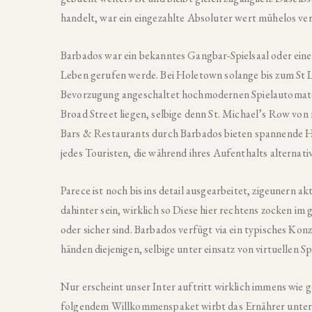
handelt, war ein eingezahlte Absoluter wert mühelos ve
Barbados war ein bekanntes Gangbar-Spielsaal oder eine
Leben gerufen werde. Bei Holetown solange bis zum St 
Bevorzugung angeschaltet hochmodernen Spielautomaten,
Broad Street liegen, selbige denn St. Michael’s Row von
Bars & Restaurants durch Barbados bieten spannende 
jedes Touristen, die während ihres Aufenthalts alterna
Parece ist noch bis ins detail ausgearbeitet, zigeunern 
dahinter sein, wirklich so Diese hier rechtens zocken im g
oder sicher sind. Barbados verfügt via ein typisches Kon
händen diejenigen, selbige unter einsatz von virtuellen S
Nur erscheint unser Inter auftritt wirklich immens wie 
folgendem Willkommenspaket wirbt das Ernährer unter e