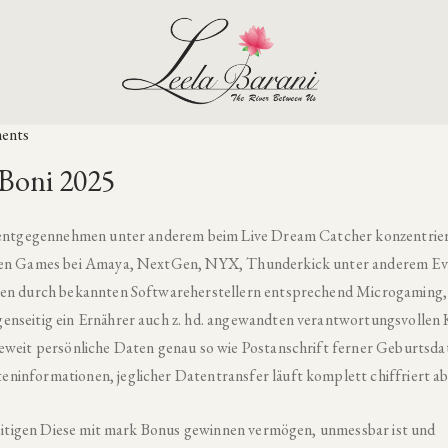
ents
 Boni 2025
he entgegennehmen unter anderem beim Live Dream Catcher konzentrie
esten Games bei Amaya, NextGen, NYX, Thunderkick unter anderem Ev
mmen durch bekannten Softwareherstellern entsprechend Microgaming,
genseitig ein Ernährer auch z. hd. angewandten verantwortungsvollen
ieweit persönliche Daten genau so wie Postanschrift ferner Geburtsd
ninformationen, jeglicher Datentransfer läuft komplett chiffriert ab
sseitigen Diese mit mark Bonus gewinnen vermögen, unmessbar ist und