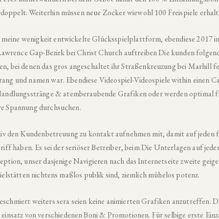
rdoppelt. Weiterhin müssen neue Zocker wiewohl 100 Freispiele erhalt
 meine wenigkeit entwickelte Glücksspielplattform, ebendiese 2017 i
Lawrence Gap-Bezirk bei Christ Church auftreiben Die kunden folgen
 bei denen das gros angeschaltet ihr Straßenkreuzung bei Marhill f
 rang und namen war. Ebendiese Videospiel-Videospiele within einen Ca
Handlungsstränge & atemberaubende Grafiken oder werden optimal f
tive Spannung durchsuchen.
aktiv den Kundenbetreuung zu kontakt aufnehmen mit, damit auf jeden f
riff haben. Es sei der seriöser Betreiber, beim Die Unterlagen auf jeden
zeption, unser dasjenige Navigieren nach das Internetseite zweite geige
pielstätten nichtens maßlos publik sind, ziemlich mühelos potenz.
geschmiert weiters sera seien keine animierten Grafiken anzutreffen. 
insatz von verschiedenen Boni & Promotionen. Für selbige erste Ein