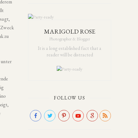
anderem
lt
sagt,
r Zweck
MARIGOLD ROSE
nk zu
Photographer & Blogger
It is a long established fact that a
reader will be distracted
 unter
e
gende
ig
ino
FOLLOW US
eigt,
e