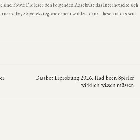
e sind. Sowie Die leser den folgenden Abschnitt das Internetseite sich
ner selbige Spielekategorie erneut wählen, damit diese auf das Seite
er
Bassbet Erprobung 2026: Had been Spieler
wirklich wissen müssen