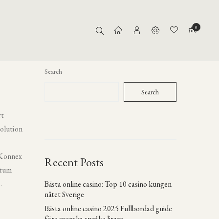
0
Search
Search
rt
olution
 Konnex
Recent Posts
atum
.
Bästa online casino: Top 10 casino kungen
nätet Sverige
Bästa online casino 2025 Fullbordad guide
före svenska språke lirare