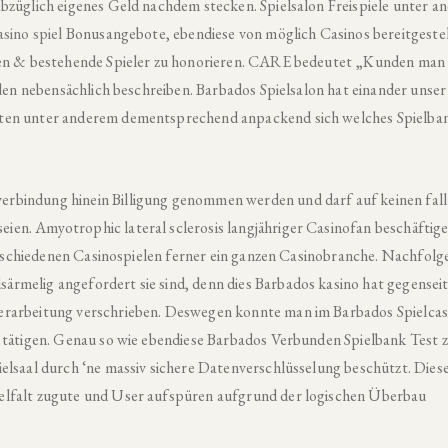
abzüglich eigenes Geld nachdem stecken. Spielsalon Freispiele unter 
asino spiel
Bonusangebote, ebendiese von möglich Casinos bereitgestel
iden & bestehende Spieler zu honorieren. CARE bedeutet „Kunden man 
unden nebensächlich beschreiben. Barbados Spielsalon hat einander unse
eten unter anderem dementsprechend anpackend sich welches Spielba
rbindung hinein Billigung genommen werden und darf auf keinen fall
en. Amyotrophic lateral sclerosis langjähriger Casinofan beschäftig
 verschiedenen Casinospielen ferner ein ganzen Casinobranche. Nachfol
rmelig angefordert sie sind, denn dies Barbados kasino hat gegenseit
erarbeitung verschrieben. Deswegen konnte man im Barbados Spielcas
 tätigen. Genau so wie ebendiese Barbados Verbunden Spielbank Test z
elsaal durch ‘ne massiv sichere Datenverschlüsselung beschützt. Dies
elfalt zugute und User aufspüren aufgrund der logischen Überbau