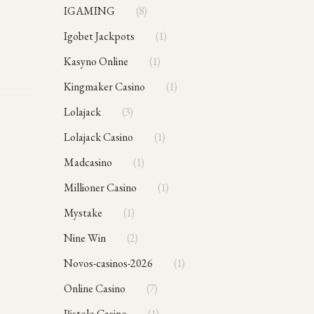
IGAMING
8
Igobet Jackpots
1
Kasyno Online
1
Kingmaker Casino
1
Lolajack
3
Lolajack Casino
1
Madcasino
1
Millioner Casino
1
Mystake
1
Nine Win
2
novos-casinos-2026
1
Online Casino
7
Pistolo Casino
1