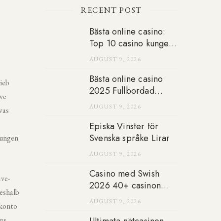
RECENT POST
Bästa online casino:
Top 10 casino kungen
nätet Sverige
AUGUST 9, 2026
Bästa online casino
ieb
2025 Fullbordad
ive
guide före svenska
AUGUST 9, 2026
was
språke lirare
Episka Vinster för
Svenska språke Lirar
rungen
AUGUST 9, 2026
Casino med Swish
ive-
2026 40+ casinon
deshalb
med snabba uttag
AUGUST 9, 2026
rkonto
us