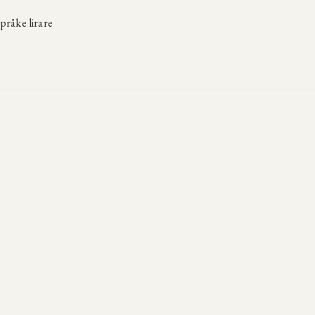
pråke lirare