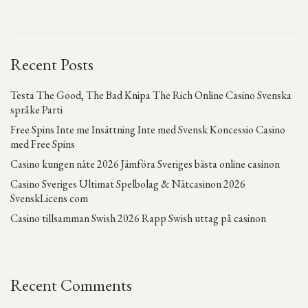
Recent Posts
Testa The Good, The Bad Knipa The Rich Online Casino Svenska
språke Parti
Free Spins Inte me Insättning Inte med Svensk Koncessio Casino
med Free Spins
Casino kungen näte 2026 Jämföra Sveriges bästa online casinon
Casino Sveriges Ultimat Spelbolag & Nätcasinon 2026
SvenskLicens com
Casino tillsamman Swish 2026 Rapp Swish uttag på casinon
Recent Comments