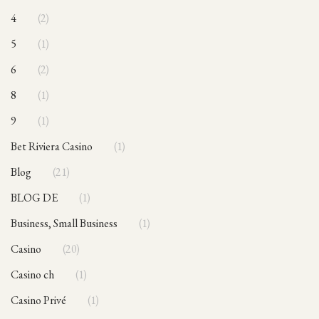
4
2
5
1
6
2
8
1
9
1
Bet Riviera Casino
1
blog
21
BLOG DE
1
Business, Small Business
1
casino
20
casino ch
1
Casino Privé
1