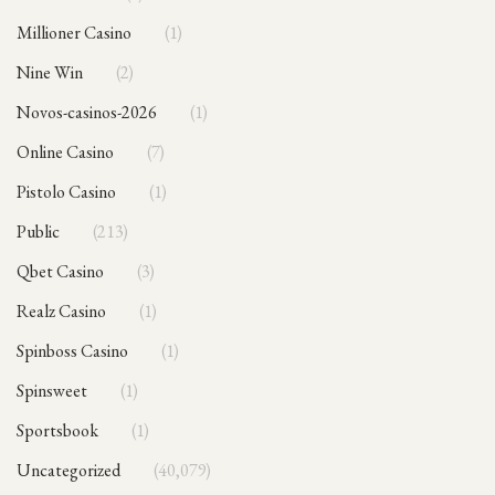
Millioner Casino
1
Nine Win
2
novos-casinos-2026
1
Online Casino
7
Pistolo Casino
1
public
213
Qbet Casino
3
Realz Casino
1
Spinboss Casino
1
Spinsweet
1
sportsbook
1
Uncategorized
40,079