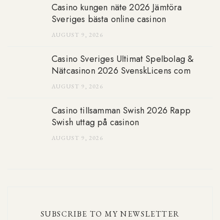
Casino kungen näte 2026 Jämföra
Sveriges bästa online casinon
AUGUST 9, 2026
Casino Sveriges Ultimat Spelbolag &
Nätcasinon 2026 SvenskLicens com
AUGUST 9, 2026
Casino tillsamman Swish 2026 Rapp
Swish uttag på casinon
AUGUST 9, 2026
SUBSCRIBE TO MY NEWSLETTER