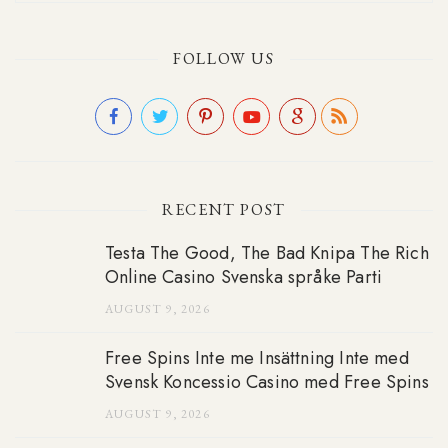
FOLLOW US
RECENT POST
Testa The Good, The Bad Knipa The Rich
Online Casino Svenska språke Parti
AUGUST 9, 2026
Free Spins Inte me Insättning Inte med
Svensk Koncessio Casino med Free Spins
AUGUST 9, 2026