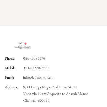
Phone:
044-43084496
Mobile:
+91-8122029986
Email:
info@leelabarani.com
Address:
9/41 Ganga Nagar 2nd Cross Street
Kodambakkam Opposite to Adarsh Manor
Chennai - 600024