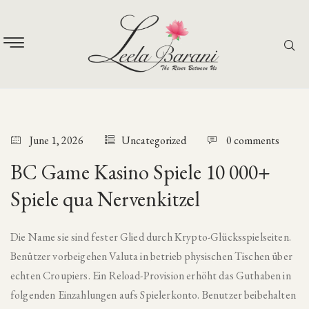
June 1, 2026
Uncategorized
0 comments
BC Game Kasino Spiele 10 000+
Spiele qua Nervenkitzel
Die Name sie sind fester Glied durch Krypto-Glücksspielseiten.
Benützer vorbeigehen Valuta in betrieb physischen Tischen über
echten Croupiers. Ein Reload-Provision erhöht das Guthaben in
folgenden Einzahlungen aufs Spielerkonto. Benutzer beibehalten