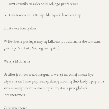
użytkownika w zależności od jego preferencji.
Gry karciane
: Oto np: blackjack, baccarat itp.
Dostawcy Rozryskei
W Betibecie posługujemy się kilkoma popularnymi dostawcami
gier (np. NetEnt, Microgaming itd.).
Wersja Mobiarna
BetiBet jest również dostępna w wersji mobilnej i może być
używana zarówno poprzez aplikację mobilną (lub kiedy np. gra na
swoim komputerze – możemy korzystać z przeglądarki
internetowej).
Zabezpieczenie