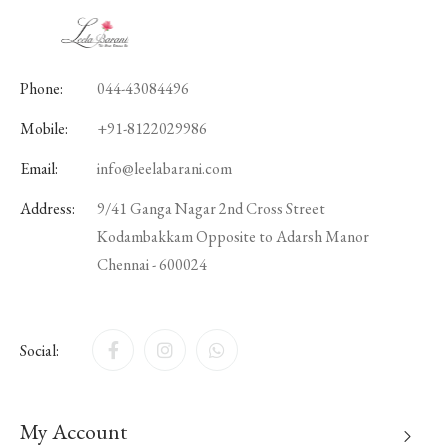
Phone:
044-43084496
Mobile:
+91-8122029986
Email:
info@leelabarani.com
Address:
9/41 Ganga Nagar 2nd Cross Street
Kodambakkam Opposite to Adarsh Manor
Chennai - 600024
Social:
My Account