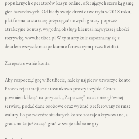
popularnych operatorów kasyn online, oferujących szeroką gamę
gier hazardowych. Od kiedy swoje drzwi otworzyła w 2018 roku,
platforma ta stara się przyciągać nowych graczy poprzez
atrakcyjne bonusy, wygodną obsługę klienta i najwyższej jakości
rozrywkę.
www.betibet.pl
W tym artykule zapoznamy się z
detalem wszystkim aspektami oferowanymi przez BetiBet.
Zarejestrowanie konta
Aby rozpocząć grę w BetiBecie, należy najpierw utworzyć konto.
Proces rejestracji jest stosunkowo prosty i szybki. Gracz
powinien kliknąć na przycisk „Zapisz się” na stronie głównej
serwisu, podać dane osobowe oraz wybrać preferowany format
waluty. Po potwierdzeniu danych konto zostaje aktywowane, a
gracz może już zacząć grać w swoje ulubione gry.