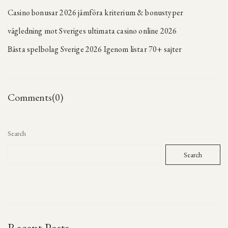
Casino bonusar 2026 jämföra kriterium & bonustyper
vägledning mot Sveriges ultimata casino online 2026
Bästa spelbolag Sverige 2026 Igenom listar 70+ sajter
Comments(0)
Search
Search
Recent Posts