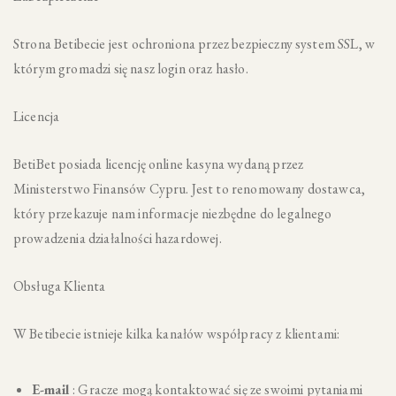
Strona Betibecie jest ochroniona przez bezpieczny system SSL, w
którym gromadzi się nasz login oraz hasło.
Licencja
BetiBet posiada licencję online kasyna wydaną przez
Ministerstwo Finansów Cypru. Jest to renomowany dostawca,
który przekazuje nam informacje niezbędne do legalnego
prowadzenia działalności hazardowej.
Obsługa Klienta
W Betibecie istnieje kilka kanałów współpracy z klientami:
E-mail
: Gracze mogą kontaktować się ze swoimi pytaniami