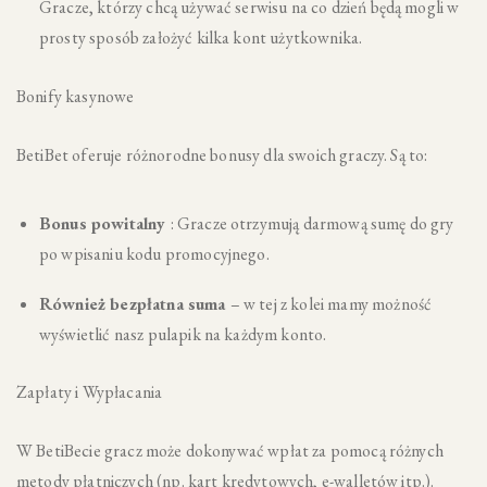
Gracze, którzy chcą używać serwisu na co dzień będą mogli w
prosty sposób założyć kilka kont użytkownika.
Bonify kasynowe
BetiBet oferuje różnorodne bonusy dla swoich graczy. Są to:
Bonus powitalny
: Gracze otrzymują darmową sumę do gry
po wpisaniu kodu promocyjnego.
Również bezpłatna suma
– w tej z kolei mamy możność
wyświetlić nasz pulapik na każdym konto.
Zapłaty i Wypłacania
W BetiBecie gracz może dokonywać wpłat za pomocą różnych
metody płatniczych (np. kart kredytowych, e-walletów itp.).