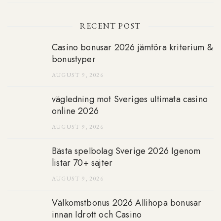
RECENT POST
Casino bonusar 2026 jämföra kriterium &
bonustyper
AUGUST 9, 2026
vägledning mot Sveriges ultimata casino
online 2026
AUGUST 9, 2026
Bästa spelbolag Sverige 2026 Igenom
listar 70+ sajter
AUGUST 9, 2026
Välkomstbonus 2026 Allihopa bonusar
innan Idrott och Casino