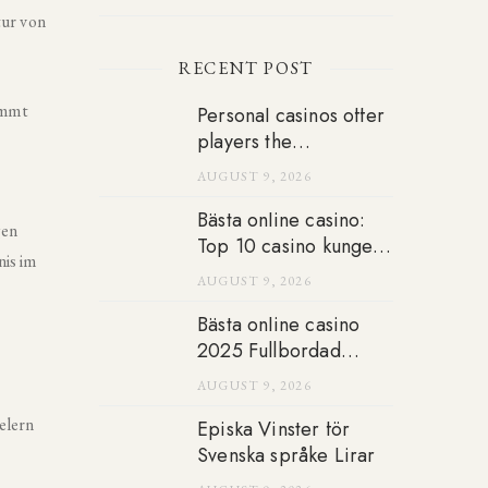
tur von
RECENT POST
immt
Personal casinos offer
players the
opportunity to take
AUGUST 9, 2026
pleasure in authentic
gambling games as
Bästa online casino:
gen
opposed to and work
Top 10 casino kungen
nis im
out real money wagers
nätet Sverige
AUGUST 9, 2026
Bästa online casino
2025 Fullbordad
guide före svenska
AUGUST 9, 2026
språke lirare
elern
Episka Vinster för
Svenska språke Lirar