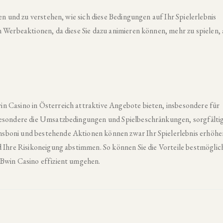
en und zu verstehen, wie sich diese Bedingungen auf Ihr Spielerlebnis
 Werbeaktionen, da diese Sie dazu animieren können, mehr zu spielen, a
n Casino in Österreich attraktive Angebote bieten, insbesondere für
besondere die Umsatzbedingungen und Spielbeschränkungen, sorgfältig
sboni und bestehende Aktionen können zwar Ihr Spielerlebnis erhöhen
d Ihre Risikoneigung abstimmen. So können Sie die Vorteile bestmöglic
 Bwin Casino effizient umgehen.