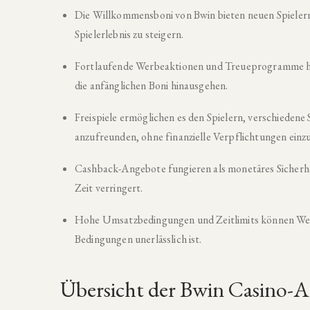
Die Willkommensboni von Bwin bieten neuen Spielern ei
Spielerlebnis zu steigern.
Fortlaufende Werbeaktionen und Treueprogramme hon
die anfänglichen Boni hinausgehen.
Freispiele ermöglichen es den Spielern, verschiedene
anzufreunden, ohne finanzielle Verpflichtungen einz
Cashback-Angebote fungieren als monetäres Sicherhei
Zeit verringert.
Hohe Umsatzbedingungen und Zeitlimits können Werb
Bedingungen unerlässlich ist.
Übersicht der Bwin Casino-