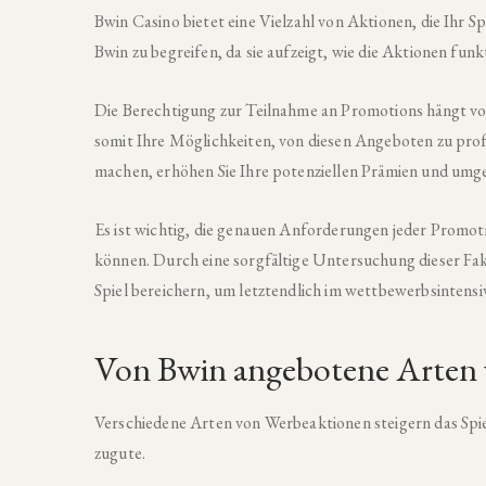
Bwin Casino bietet eine Vielzahl von Aktionen, die Ihr Spi
Bwin zu begreifen, da sie aufzeigt, wie die Aktionen funk
Die Berechtigung zur Teilnahme an Promotions hängt vo
somit Ihre Möglichkeiten, von diesen Angeboten zu profi
machen, erhöhen Sie Ihre potenziellen Prämien und umg
Es ist wichtig, die genauen Anforderungen jeder Promoti
können. Durch eine sorgfältige Untersuchung dieser Fak
Spiel bereichern, um letztendlich im wettbewerbsintens
Von Bwin angebotene Arten
Verschiedene Arten von Werbeaktionen steigern das Spie
zugute.