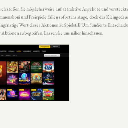
eich stoßen Sie möglicherweise auf attraktive Angebote und versteckt
ommensboni und Freispiele fallen sofort ins Auge, doch das Kleingedru
ngfristige Wert dieser Aktionen zu Spielstil? Um fundierte Entscheid
er Aktionen zu begreifen. Lassen Sie uns näher hinschauen.