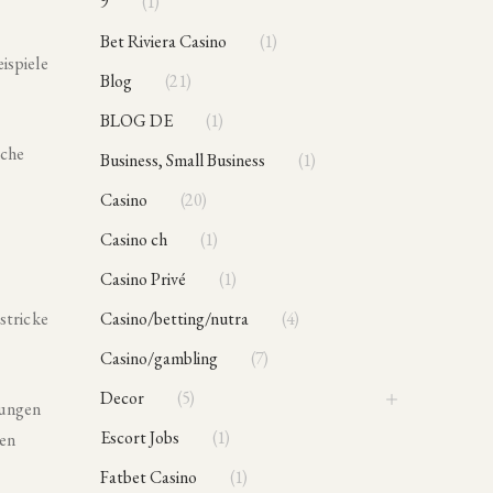
9
1
Bet Riviera Casino
1
ispiele
blog
21
BLOG DE
1
iche
Business, Small Business
1
casino
20
casino ch
1
Casino Privé
1
stricke
casino/betting/nutra
4
casino/gambling
7
Decor
5
gungen
Escort Jobs
1
ten
Fatbet Casino
1