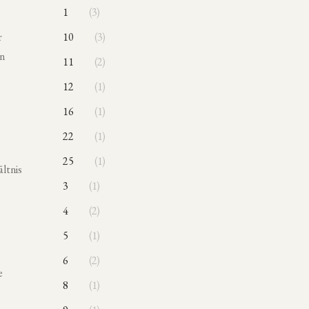
1
3
r
10
3
en
11
2
12
1
16
1
22
1
25
1
ltnis
3
1
4
2
5
1
6
2
e
8
1