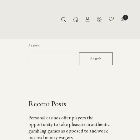
0
Search
Search
Recent Posts
Personal casinos offer players the
opportunity to take pleasure in authentic
gambling games as opposed to and work
out real money wagers