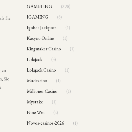
GAMBLING
298
IGAMING
8
ls Sie
Igobet Jackpots
1
Kasyno Online
1
Kingmaker Casino
1
Lolajack
3
Lolajack Casino
1
 zu
, Sie
Madcasino
1
h
Millioner Casino
1
Mystake
1
Nine Win
2
novos-casinos-2026
1