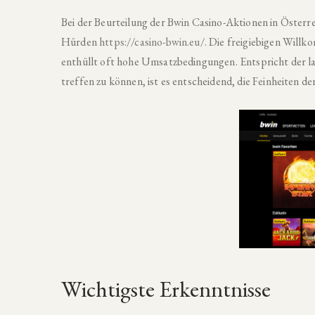
Bei der Beurteilung der Bwin Casino-Aktionen in Österr
Hürden
https://casino-bwin.eu/
. Die freigiebigen Willk
enthüllt oft hohe Umsatzbedingungen. Entspricht der la
treffen zu können, ist es entscheidend, die Feinheiten d
Wichtigste Erkenntnisse