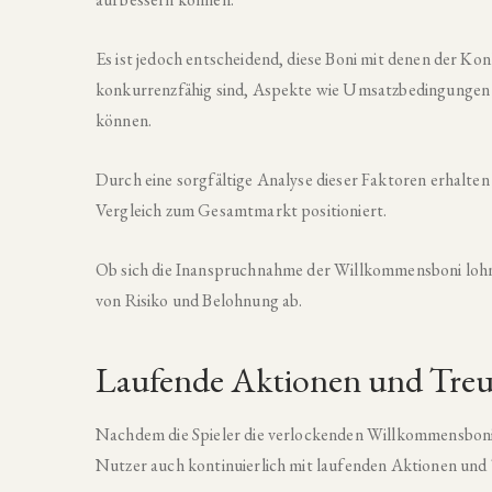
Es ist jedoch entscheidend, diese Boni mit denen der Kon
konkurrenzfähig sind, Aspekte wie Umsatzbedingungen u
können.
Durch eine sorgfältige Analyse dieser Faktoren erhalten 
Vergleich zum Gesamtmarkt positioniert.
Ob sich die Inanspruchnahme der Willkommensboni lohnt,
von Risiko und Belohnung ab.
Laufende Aktionen und Tr
Nachdem die Spieler die verlockenden Willkommensboni 
Nutzer auch kontinuierlich mit laufenden Aktionen un