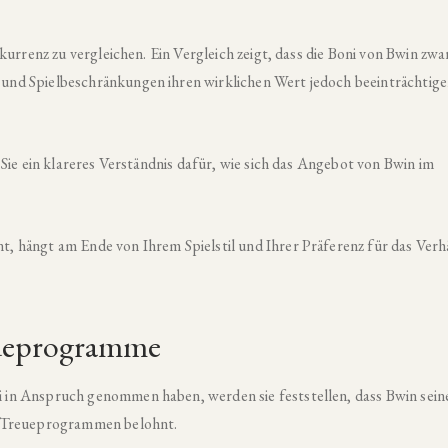
kurrenz zu vergleichen. Ein Vergleich zeigt, dass die Boni von Bwin zwa
nd Spielbeschränkungen ihren wirklichen Wert jedoch beeinträchtig
Sie ein klareres Verständnis dafür, wie sich das Angebot von Bwin im
 hängt am Ende von Ihrem Spielstil und Ihrer Präferenz für das Verhä
eueprogramme
in Anspruch genommen haben, werden sie feststellen, dass Bwin sein
d Treueprogrammen belohnt.