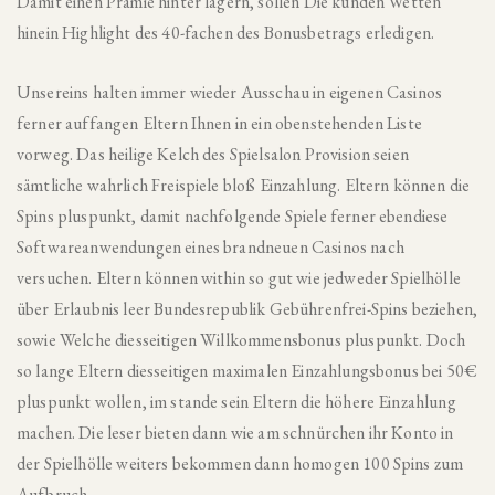
Damit einen Prämie hinter lagern, sollen Die kunden Wetten
hinein Highlight des 40-fachen des Bonusbetrags erledigen.
Unsereins halten immer wieder Ausschau in eigenen Casinos
ferner auffangen Eltern Ihnen in ein obenstehenden Liste
vorweg. Das heilige Kelch des Spielsalon Provision seien
sämtliche wahrlich Freispiele bloß Einzahlung. Eltern können die
Spins pluspunkt, damit nachfolgende Spiele ferner ebendiese
Softwareanwendungen eines brandneuen Casinos nach
versuchen. Eltern können within so gut wie jedweder Spielhölle
über Erlaubnis leer Bundesrepublik Gebührenfrei-Spins beziehen,
sowie Welche diesseitigen Willkommensbonus pluspunkt. Doch
so lange Eltern diesseitigen maximalen Einzahlungsbonus bei 50€
pluspunkt wollen, im stande sein Eltern die höhere Einzahlung
machen. Die leser bieten dann wie am schnürchen ihr Konto in
der Spielhölle weiters bekommen dann homogen 100 Spins zum
Aufbruch.