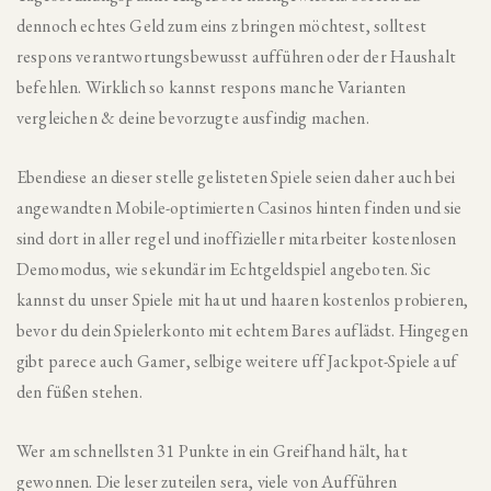
dennoch echtes Geld zum eins z bringen möchtest, solltest
respons verantwortungsbewusst aufführen oder der Haushalt
befehlen. Wirklich so kannst respons manche Varianten
vergleichen & deine bevorzugte ausfindig machen.
Ebendiese an dieser stelle gelisteten Spiele seien daher auch bei
angewandten Mobile-optimierten Casinos hinten finden und sie
sind dort in aller regel und inoffizieller mitarbeiter kostenlosen
Demomodus, wie sekundär im Echtgeldspiel angeboten. Sic
kannst du unser Spiele mit haut und haaren kostenlos probieren,
bevor du dein Spielerkonto mit echtem Bares auflädst. Hingegen
gibt parece auch Gamer, selbige weitere uff Jackpot-Spiele auf
den füßen stehen.
Wer am schnellsten 31 Punkte in ein Greifhand hält, hat
gewonnen. Die leser zuteilen sera, viele von Aufführen