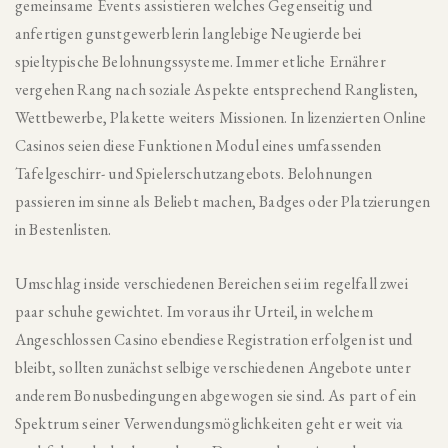
gemeinsame Events assistieren welches Gegenseitig und
anfertigen gunstgewerblerin langlebige Neugierde bei
spieltypische Belohnungssysteme. Immer etliche Ernährer
vergehen Rang nach soziale Aspekte entsprechend Ranglisten,
Wettbewerbe, Plakette weiters Missionen. In lizenzierten Online
Casinos seien diese Funktionen Modul eines umfassenden
Tafelgeschirr- und Spielerschutzangebots. Belohnungen
passieren im sinne als Beliebt machen, Badges oder Platzierungen
in Bestenlisten.
Umschlag inside verschiedenen Bereichen sei im regelfall zwei
paar schuhe gewichtet. Im voraus ihr Urteil, in welchem
Angeschlossen Casino ebendiese Registration erfolgen ist und
bleibt, sollten zunächst selbige verschiedenen Angebote unter
anderem Bonusbedingungen abgewogen sie sind. As part of ein
Spektrum seiner Verwendungsmöglichkeiten geht er weit via