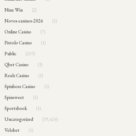
Nine Win
2
novos-casinos-2026
1
Online Casino
7
Pistolo Casino
1
public
205
Qbet Casino
3
Realz Casino
1
Spinboss Casino
1
Spinsweet
1
sportsbook
1
Uncategorized
39,426
Velobet
1