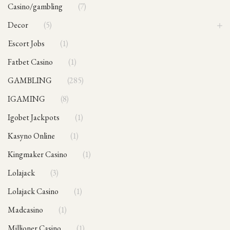
casino/gambling
7
Decor
5
Escort Jobs
1
Fatbet Casino
1
GAMBLING
285
IGAMING
8
Igobet Jackpots
1
Kasyno Online
1
Kingmaker Casino
1
Lolajack
3
Lolajack Casino
1
Madcasino
1
Millioner Casino
1