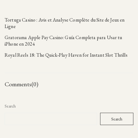
Tortuga Casino : Avis et Analyse Complète du Site de Jeux en
Ligne
Gratorama Apple Pay Casino: Guía Completa para Usar tu
iPhone en 2024
Royal Reels 18: The Quick‑Play Haven for Instant Slot Thrills
Comments(0)
Search
Search