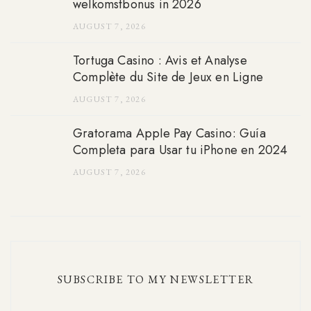
welkomstbonus in 2026
AUGUST 7, 2026
Tortuga Casino : Avis et Analyse
Complète du Site de Jeux en Ligne
AUGUST 7, 2026
Gratorama Apple Pay Casino: Guía
Completa para Usar tu iPhone en 2024
AUGUST 7, 2026
SUBSCRIBE TO MY NEWSLETTER