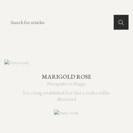
MARIGOLD ROSE
Photographer & Blogger
It is a long established fact that a reader will be
distracted