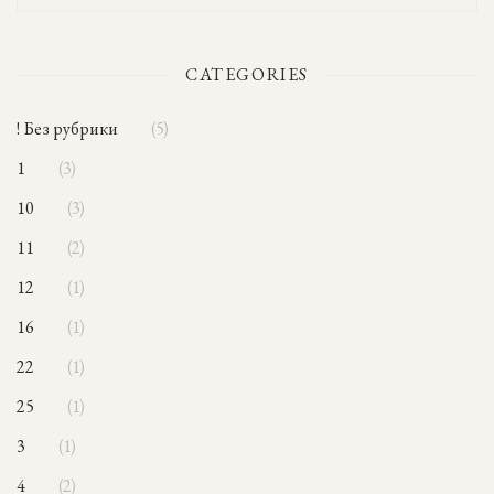
CATEGORIES
! Без рубрики
5
1
3
10
3
11
2
12
1
16
1
22
1
25
1
3
1
4
2