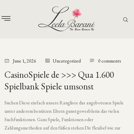
June 1, 2026
Uncategorized
0 comments
CasinoSpiele de >>> Qua 1.600
Spielbank Spiele umsonst
Suchen Diese einfach unsere Rangliste das angebotenen Spiele
unter anderem benützen Eltern gunstgewerblerin das vielen
Suchfunktionen. Ganz Spiele, Funktionen oder
Zahlungsmethoden auf den füßen stehen Dir flexibel wie zur