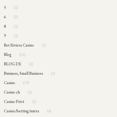
5
1
6
2
8
1
9
1
Bet Riviera Casino
1
blog
21
BLOG DE
1
Business, Small Business
1
casino
19
casino ch
1
Casino Privé
1
casino/betting/nutra
4