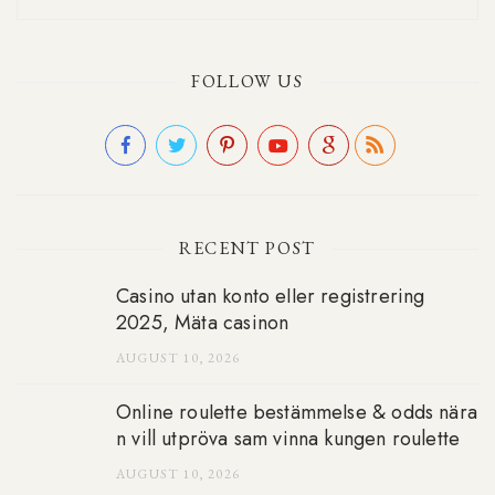
FOLLOW US
RECENT POST
Casino utan konto eller registrering
2025, Mäta casinon
AUGUST 10, 2026
Online roulette bestämmelse & odds nära
n vill utpröva sam vinna kungen roulette
AUGUST 10, 2026