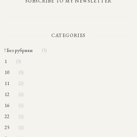
SUBSCRIBE TO MY NEWSLETTER
CATEGORIES
! Без рубрики
5
1
3
10
3
11
2
12
1
16
1
22
1
25
1