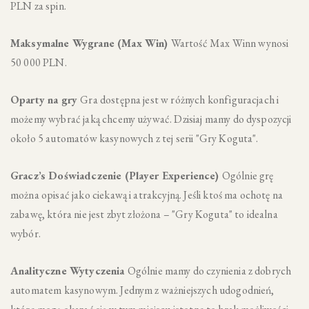
PLN za spin.
Maksymalne Wygrane (Max Win)
Wartość Max Winn wynosi
50 000 PLN.
Oparty na gry
Gra dostępna jest w różnych konfiguracjach i
możemy wybrać jaką chcemy używać. Dzisiaj mamy do dyspozycji
około 5 automatów kasynowych z tej serii "Gry Koguta".
Gracz’s Doświadczenie (Player Experience)
Ogólnie grę
można opisać jako ciekawą i atrakcyjną. Jeśli ktoś ma ochotę na
zabawę, która nie jest zbyt złożona – "Gry Koguta" to idealna
wybór.
Analityczne Wytyczenia
Ogólnie mamy do czynienia z dobrych
automatem kasynowym. Jednym z ważniejszych udogodnień,