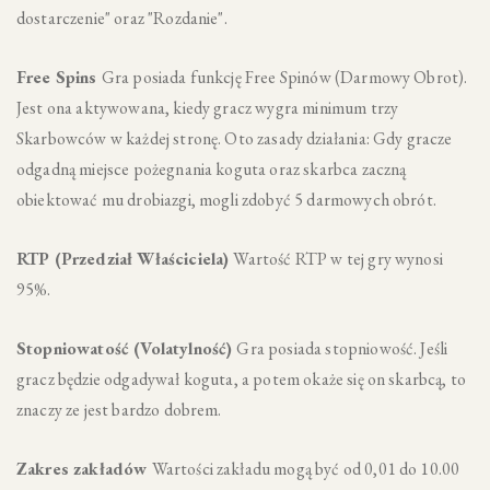
dostarczenie" oraz "Rozdanie".
Free Spins
Gra posiada funkcję Free Spinów (Darmowy Obrot).
Jest ona aktywowana, kiedy gracz wygra minimum trzy
Skarbowców w każdej stronę. Oto zasady działania: Gdy gracze
odgadną miejsce pożegnania koguta oraz skarbca zaczną
obiektować mu drobiazgi, mogli zdobyć 5 darmowych obrót.
RTP (Przedział Właściciela)
Wartość RTP w tej gry wynosi
95%.
Stopniowatość (Volatylność)
Gra posiada stopniowość. Jeśli
gracz będzie odgadywał koguta, a potem okaże się on skarbcą, to
znaczy ze jest bardzo dobrem.
Zakres zakładów
Wartości zakładu mogą być od 0,01 do 10.00