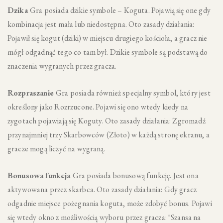
Dzika
Gra posiada dzikie symbole – Koguta. Pojawią się one gdy
kombinacja jest mała lub niedostępna. Oto zasady działania:
Pojawił się kogut (dziki) w miejscu drugiego kościoła, a gracz nie
mógł odgadnąć tego co tam był. Dzikie symbole są podstawą do
znaczenia wygranych przez gracza.
Rozpraszanie
Gra posiada również specjalny symbol, który jest
określony jako Rozrzucone. Pojawi się ono wtedy kiedy na
zygotach pojawiają się Koguty. Oto zasady działania: Zgromadź
przynajmniej trzy Skarbowców (Złoto) w każdą stronę ekranu, a
gracze mogą liczyć na wygraną.
Bonusowa funkcja
Gra posiada bonusową funkcję. Jest ona
aktywowana przez skarbca. Oto zasady działania: Gdy gracz
odgadnie miejsce pożegnania koguta, może zdobyć bonus. Pojawi
się wtedy okno z możliwością wyboru przez gracza: "Szansa na