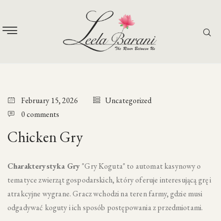
February 15, 2026
Uncategorized
0 comments
Chicken Gry
Charakterystyka Gry
"Gry Koguta" to automat kasynowy o
tematyce zwierząt gospodarskich, który oferuje interesującą grę i
atrakcyjne wygrane. Gracz wchodzi na teren farmy, gdzie musi
odgadywać koguty i ich sposób postępowania z przedmiotami.