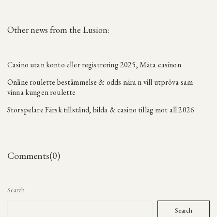
Other news from the Lusion:
Casino utan konto eller registrering 2025, Mäta casinon
Online roulette bestämmelse & odds nära n vill utpröva sam
vinna kungen roulette
Storspelare Färsk tillstånd, bilda & casino tilläg mot all 2026
Comments(0)
Search
Search