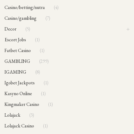
casino/betting/nutra
4
casino/gambling
7
Decor
5
Escort Jobs
1
Fatbet Casino
1
GAMBLING
299
IGAMING
8
Igobet Jackpots
1
Kasyno Online
1
Kingmaker Casino
1
Lolajack
3
Lolajack Casino
1