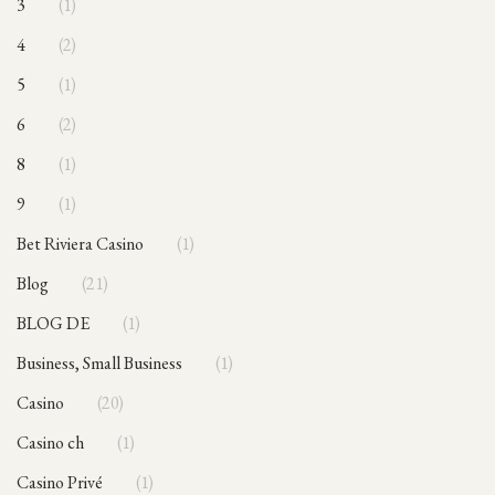
3
1
4
2
5
1
6
2
8
1
9
1
Bet Riviera Casino
1
blog
21
BLOG DE
1
Business, Small Business
1
casino
20
casino ch
1
Casino Privé
1