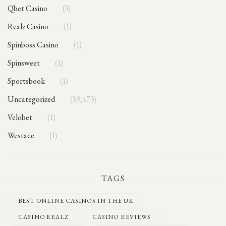
Qbet Casino
3
Realz Casino
1
Spinboss Casino
1
Spinsweet
1
sportsbook
1
Uncategorized
39,473
Velobet
1
Westace
1
TAGS
BEST ONLINE CASINOS IN THE UK
CASINO REALZ
CASINO REVIEWS