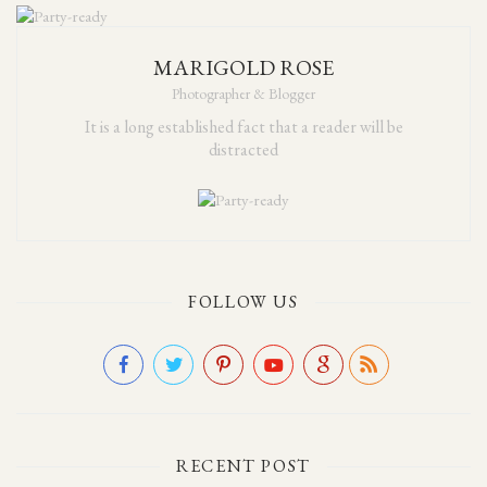
MARIGOLD ROSE
Photographer & Blogger
It is a long established fact that a reader will be
distracted
FOLLOW US
RECENT POST