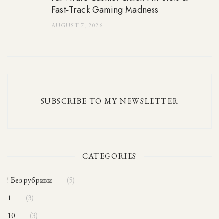
Fast‑Track Gaming Madness
AUGUST 7, 2026
SUBSCRIBE TO MY NEWSLETTER
CATEGORIES
! Без рубрики
5
1
3
10
3