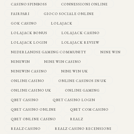
CASINO SPINBOSS
CONNESSIONI ONLINE
FAIRPARI
GIOCO SOCIALE ONLINE
GOK CASINO
LOLAJACK
LOLAJACK BONUS
LOLAJACK CASINO
LOLAJACK LOGIN
LOLAJACK REVIEW
NEDERLANDSE GAMING COMMUNITY
NINE WIN
NINEWIN
NINE WIN CASINO
NINEWIN CASINO
NINE WIN UK
ONLINE CASINO
ONLINE CASINOS IN UK
ONLINE CASINO UK
ONLINE GAMING
QBET CASINO
QBET CASINO LOGIN
QBET CASINO ONLINE
QBET COM CASINO
QBET ONLINE CASINO
REALZ
REALZ CASINO
REALZ CASINO RECENSIONI