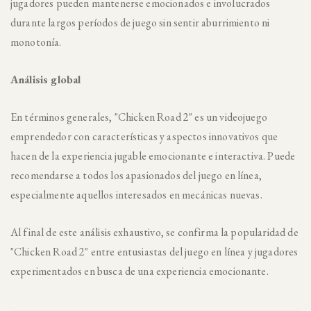
jugadores pueden mantenerse emocionados e involucrados
durante largos períodos de juego sin sentir aburrimiento ni
monotonía.
Análisis global
En términos generales, "Chicken Road 2" es un videojuego
emprendedor con características y aspectos innovativos que
hacen de la experiencia jugable emocionante e interactiva. Puede
recomendarse a todos los apasionados del juego en línea,
especialmente aquellos interesados en mecánicas nuevas.
Al final de este análisis exhaustivo, se confirma la popularidad de
"Chicken Road 2" entre entusiastas del juego en línea y jugadores
experimentados en busca de una experiencia emocionante.