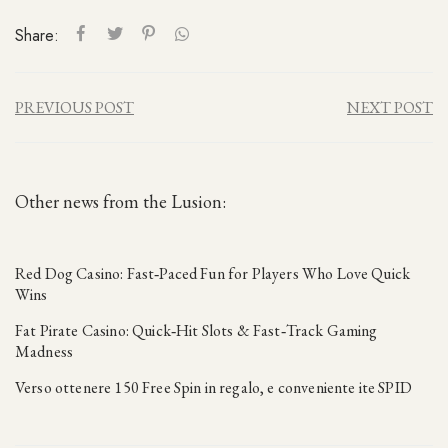
Share:
PREVIOUS POST
NEXT POST
Other news from the Lusion:
Red Dog Casino: Fast‑Paced Fun for Players Who Love Quick
Wins
Fat Pirate Casino: Quick‑Hit Slots & Fast‑Track Gaming
Madness
Verso ottenere 150 Free Spin in regalo, e conveniente ite SPID