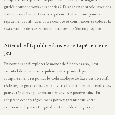
guidée pour que vous vous sentiez à l’aise et en contrôle. Avec des
instructions claires et une navigation intuitive, vous pouvez
rapidement configurer votre compte et commencer à explorer la
vaste gamme de jeux et fonctionnalités que Slottio propose.
Atteindre l’Équilibre dans Votre Expérience de
Jeu
En continuant d’explorer le monde de Slottio casino, il est
essentiel de trouver un équilibre entre plaisir de jouer et
comportement responsable. Cela implique de fixer des objectifs
réalistes, de gérer efficacement votre bankroll, et de prendre des
pauses régulières pour maintenir une perspective saine. En
adoptant ces stratégies, vous pouvez garantir que votre
expérience de jeu reste agréable et durable à long terme.