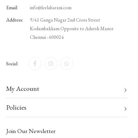
Email:
info@leelabarani.com
Address:
9/41 Ganga Nagar 2nd Cross Street
Kodambakkam Opposite to Adarsh Manor
Chennai - 600024
Social:
My Account
Policies
Join Our Newsletter