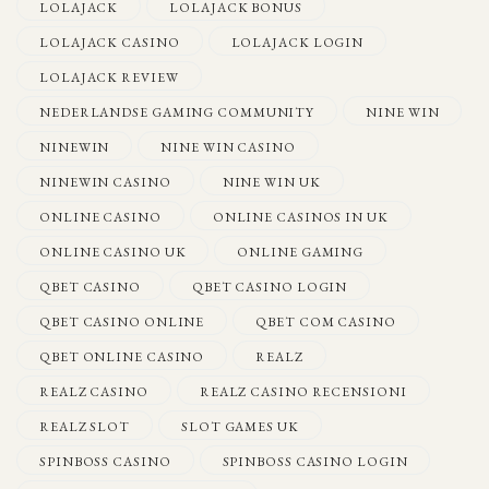
LOLAJACK
LOLAJACK BONUS
LOLAJACK CASINO
LOLAJACK LOGIN
LOLAJACK REVIEW
NEDERLANDSE GAMING COMMUNITY
NINE WIN
NINEWIN
NINE WIN CASINO
NINEWIN CASINO
NINE WIN UK
ONLINE CASINO
ONLINE CASINOS IN UK
ONLINE CASINO UK
ONLINE GAMING
QBET CASINO
QBET CASINO LOGIN
QBET CASINO ONLINE
QBET COM CASINO
QBET ONLINE CASINO
REALZ
REALZ CASINO
REALZ CASINO RECENSIONI
REALZ SLOT
SLOT GAMES UK
SPINBOSS CASINO
SPINBOSS CASINO LOGIN