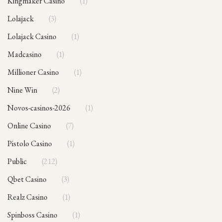
Kingmaker Casino
1
Lolajack
3
Lolajack Casino
1
Madcasino
1
Millioner Casino
1
Nine Win
2
novos-casinos-2026
1
Online Casino
7
Pistolo Casino
1
public
212
Qbet Casino
3
Realz Casino
1
Spinboss Casino
1