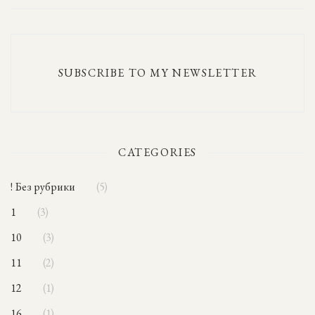
SUBSCRIBE TO MY NEWSLETTER
CATEGORIES
! Без рубрики
5
1
3
10
3
11
2
12
1
16
1