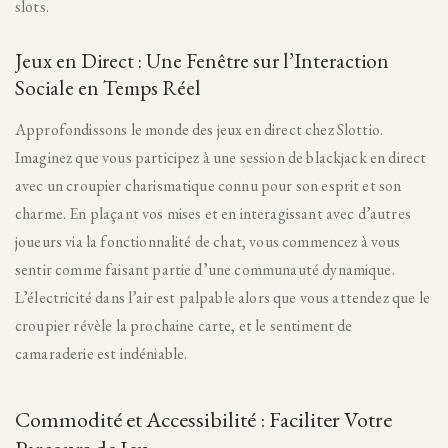
slots.
Jeux en Direct : Une Fenêtre sur l’Interaction
Sociale en Temps Réel
Approfondissons le monde des jeux en direct chez Slottio.
Imaginez que vous participez à une session de blackjack en direct
avec un croupier charismatique connu pour son esprit et son
charme. En plaçant vos mises et en interagissant avec d’autres
joueurs via la fonctionnalité de chat, vous commencez à vous
sentir comme faisant partie d’une communauté dynamique.
L’électricité dans l’air est palpable alors que vous attendez que le
croupier révèle la prochaine carte, et le sentiment de
camaraderie est indéniable.
Commodité et Accessibilité : Faciliter Votre