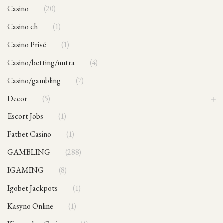
casino
20
casino ch
1
Casino Privé
1
casino/betting/nutra
4
casino/gambling
7
Decor
5
Escort Jobs
1
Fatbet Casino
1
GAMBLING
288
IGAMING
8
Igobet Jackpots
1
Kasyno Online
1