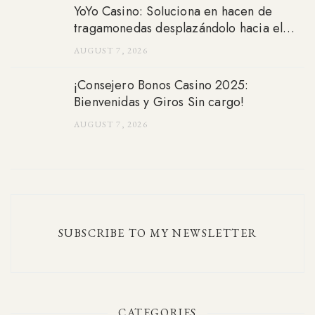
YoYo Casino: Soluciona en hacen de
tragamonedas desplazándolo hacia el
pelo juegos favoritos
AUGUST 7, 2026
¡Consejero Bonos Casino 2025:
Bienvenidas y Giros Sin cargo!
AUGUST 7, 2026
SUBSCRIBE TO MY NEWSLETTER
CATEGORIES