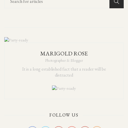
MARIGOLD ROSE
Photographer & Blogger
It is a long established fact that a reader will be
distracted
FOLLOW US