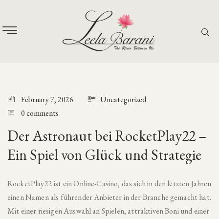
February 7, 2026
Uncategorized
0 comments
Der Astronaut bei RocketPlay22 –
Ein Spiel von Glück und Strategie
RocketPlay22 ist ein Online-Casino, das sich in den letzten Jahren
einen Namen als führender Anbieter in der Branche gemacht hat.
Mit einer riesigen Auswahl an Spielen, attraktiven Boni und einer