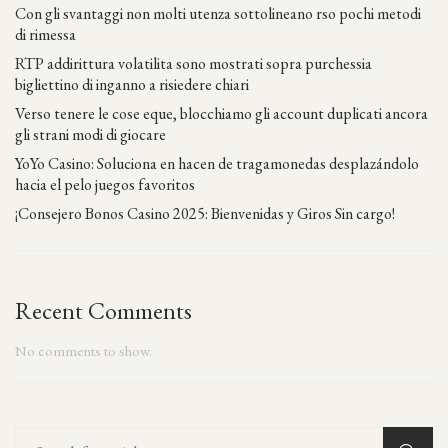
Con gli svantaggi non molti utenza sottolineano rso pochi metodi
di rimessa
RTP addirittura volatilita sono mostrati sopra purchessia
bigliettino di inganno a risiedere chiari
Verso tenere le cose eque, blocchiamo gli account duplicati ancora
gli strani modi di giocare
YoYo Casino: Soluciona en hacen de tragamonedas desplazándolo
hacia el pelo juegos favoritos
¡Consejero Bonos Casino 2025: Bienvenidas y Giros Sin cargo!
Recent Comments
No comments to show.