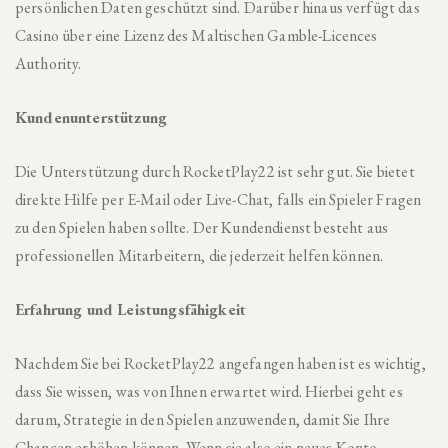
persönlichen Daten geschützt sind. Darüber hinaus verfügt das
Casino über eine Lizenz des Maltischen Gamble-Licences
Authority.
Kundenunterstützung
Die Unterstützung durch RocketPlay22 ist sehr gut. Sie bietet
direkte Hilfe per E-Mail oder Live-Chat, falls ein Spieler Fragen
zu den Spielen haben sollte. Der Kundendienst besteht aus
professionellen Mitarbeitern, die jederzeit helfen können.
Erfahrung und Leistungsfähigkeit
Nachdem Sie bei RocketPlay22 angefangen haben ist es wichtig,
dass Sie wissen, was von Ihnen erwartet wird. Hierbei geht es
darum, Strategie in den Spielen anzuwenden, damit Sie Ihre
Chancen erhöhen können. Wenn sie also ein neues Konto