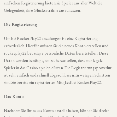
einfachen Registrierung bieten sie Spieler aus aller Welt die
Gelegenheit, ihre Glückssträhne auszunutzen.
Die Registrierung
Um bei RocketPlay22 anzufangen ist eine Registrierung
erforderlich. Hierfür müssen Sie ein neues Konto erstellen und
rocketplay22.bet
einige persönliche Daten bereitstellen. Diese
Daten werden benötigt, um sicherzustellen, dass nur legale
Spieler in das Casino spielen dürfen. Die Registrierungsprozedur
ist sehr einfach und schnell abgeschlossen. In wenigen Schritten
sind Sie bereits ein registriertes Mitglied bei RocketPlay22.
Das Konto
Nachdem Sie Ihr neues Konto erstellt haben, können Sie direkt