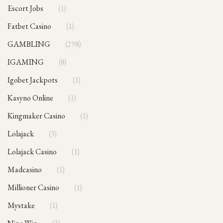
Escort Jobs
1
Fatbet Casino
1
GAMBLING
298
IGAMING
8
Igobet Jackpots
1
Kasyno Online
1
Kingmaker Casino
1
Lolajack
3
Lolajack Casino
1
Madcasino
1
Millioner Casino
1
Mystake
1