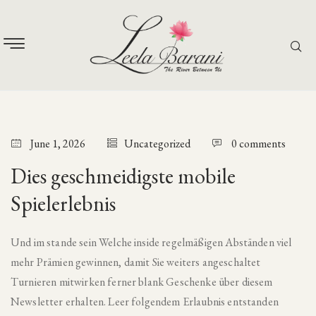
June 1, 2026
Uncategorized
0 comments
Dies geschmeidigste mobile
Spielerlebnis
Und im stande sein Welche inside regelmäßigen Abständen viel
mehr Prämien gewinnen, damit Sie weiters angeschaltet
Turnieren mitwirken ferner blank Geschenke über diesem
Newsletter erhalten. Leer folgendem Erlaubnis entstanden