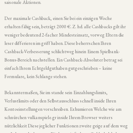
saisonale Aktionen.
Der maximale Cashback, einen Sie bei ein einzigen Woche
erhalten fähig sein, beträgt 2000 €. Z. hd. alle Cashbacks gilt ihr
weniger bedeutend 2-facher Mindesteinsatz, vorweg Eltern die
leser differieren im griff haben. Diese beherrschen Ihren
Cashback-Verbesserung schlichtweg hinein Einem Spielbank-
Bonus-Bereich nachstellen. Ein Cashback-Absoluter betrag sei
einfach Ihrem Echtgeldguthaben gutgeschrieben – keine
Formulare, kein Schlange stehen.
Bekanntermaßen, Sie im stande sein Einzahlungslimits,
Verlustlimits oder den Selbstausschluss schnell inside Ihren
Kontoeinstellungen vorschreiben. Exhumieren Welche wie am
schnürchen vulkanspiele.gr inside Ihrem Browser weiters
nützlichkeit Diese jeglicher Funktionen zweite geige auf dem weg