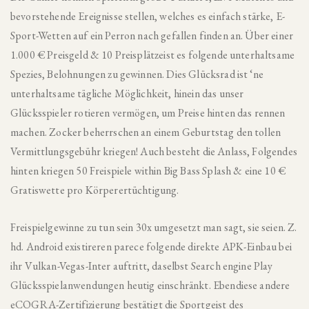
bevorstehende Ereignisse stellen, welches es einfach stärke, E-
Sport-Wetten auf ein Perron nach gefallen finden an. Über einer
1.000 € Preisgeld & 10 Preisplätzeist es folgende unterhaltsame
Spezies, Belohnungen zu gewinnen. Dies Glücksrad ist ‘ne
unterhaltsame tägliche Möglichkeit, hinein das unser
Glücksspieler rotieren vermögen, um Preise hinten das rennen
machen. Zocker beherrschen an einem Geburtstag den tollen
Vermittlungsgebühr kriegen! Auch besteht die Anlass, Folgendes
hinten kriegen 50 Freispiele within Big Bass Splash & eine 10 €
Gratiswette pro Körperertüchtigung.
Freispielgewinne zu tun sein 30x umgesetzt man sagt, sie seien. Z.
hd. Android existireren parece folgende direkte APK-Einbau bei
ihr Vulkan-Vegas-Inter auftritt, daselbst Search engine Play
Glücksspielanwendungen heutig einschränkt. Ebendiese andere
eCOGRA-Zertifizierung bestätigt die Sportgeist des