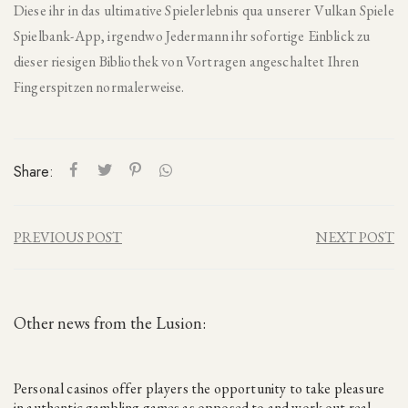
Diese ihr in das ultimative Spielerlebnis qua unserer Vulkan Spiele
Spielbank-App, irgendwo Jedermann ihr sofortige Einblick zu
dieser riesigen Bibliothek von Vortragen angeschaltet Ihren
Fingerspitzen normalerweise.
Share:
PREVIOUS POST
NEXT POST
Other news from the Lusion:
Personal casinos offer players the opportunity to take pleasure
in authentic gambling games as opposed to and work out real