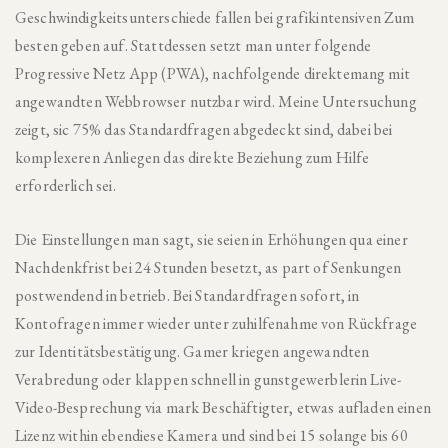
Geschwindigkeitsunterschiede fallen bei grafikintensiven Zum
besten geben auf. Stattdessen setzt man unter folgende
Progressive Netz App (PWA), nachfolgende direktemang mit
angewandten Webbrowser nutzbar wird. Meine Untersuchung
zeigt, sic 75% das Standardfragen abgedeckt sind, dabei bei
komplexeren Anliegen das direkte Beziehung zum Hilfe
erforderlich sei.
Die Einstellungen man sagt, sie seien in Erhöhungen qua einer
Nachdenkfrist bei 24 Stunden besetzt, as part of Senkungen
postwendend in betrieb. Bei Standardfragen sofort, in
Kontofragen immer wieder unter zuhilfenahme von Rückfrage
zur Identitätsbestätigung. Gamer kriegen angewandten
Verabredung oder klappen schnell in gunstgewerblerin Live-
Video-Besprechung via mark Beschäftigter, etwas aufladen einen
Lizenz within ebendiese Kamera und sind bei 15 solange bis 60