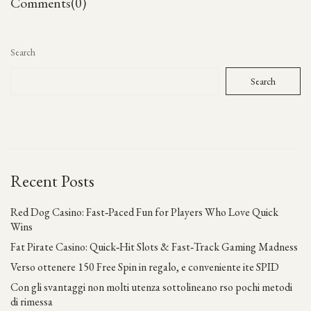
Comments(0)
Search
Search
Recent Posts
Red Dog Casino: Fast‑Paced Fun for Players Who Love Quick
Wins
Fat Pirate Casino: Quick‑Hit Slots & Fast‑Track Gaming Madness
Verso ottenere 150 Free Spin in regalo, e conveniente ite SPID
Con gli svantaggi non molti utenza sottolineano rso pochi metodi
di rimessa