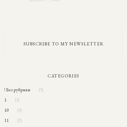
AUGUST 7, 2026
SUBSCRIBE TO MY NEWSLETTER
CATEGORIES
! Без рубрики
5
1
3
10
3
11
2