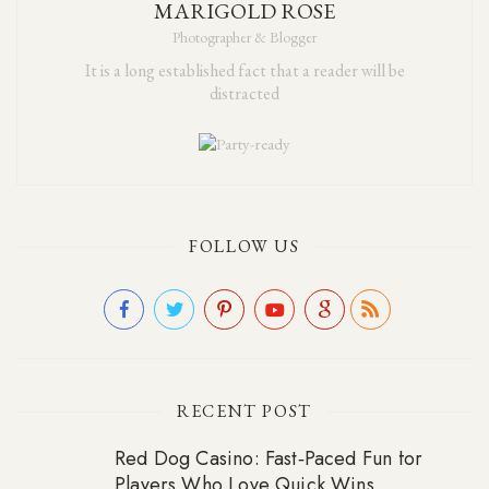
MARIGOLD ROSE
Photographer & Blogger
It is a long established fact that a reader will be
distracted
FOLLOW US
RECENT POST
Red Dog Casino: Fast‑Paced Fun for
Players Who Love Quick Wins