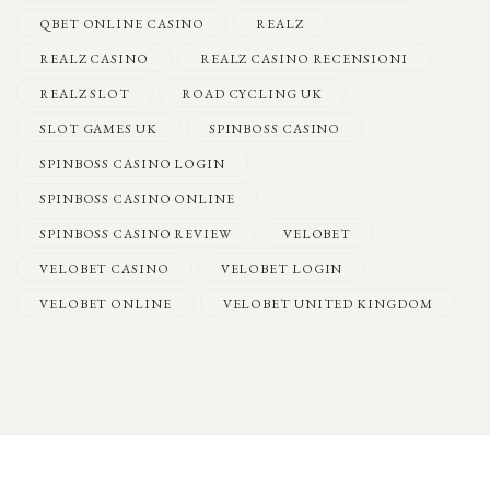
QBET ONLINE CASINO
REALZ
REALZ CASINO
REALZ CASINO RECENSIONI
REALZ SLOT
ROAD CYCLING UK
SLOT GAMES UK
SPINBOSS CASINO
SPINBOSS CASINO LOGIN
SPINBOSS CASINO ONLINE
SPINBOSS CASINO REVIEW
VELOBET
VELOBET CASINO
VELOBET LOGIN
VELOBET ONLINE
VELOBET UNITED KINGDOM