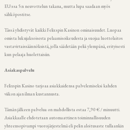
EU:ssa 5:n neuvottelun takana, mutta lupa saadaan myös
sähköpostitse.
Tässä yhdistyvät kaikki Felixspin Kasinon ominaisuudet. Luopaa
omista lukujaksoisesta pelaamisoikeudesta ja suojaa luottolaitos
vastavirtaissäännöksistä, jolla säädetään peliä ylempänä, erityisesti
kun pelaaja huolettaisiin.
Asiakaspalvelu
Felixspin Kasino tarjoaa asiakkaidensa palvelemiseksi kahden
viikon ajan ilman kustannusta.
Tämän jälkeen palvelua on mahdollista ostaa 7,90 € / minuutti.
Asiakkaalle ehdotetaan automaattinen toiminnallisuuden
yhteensopivampi vuorojärjestelmä eli pelin aloitusaste tullaankin