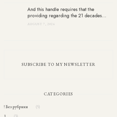
apple’s apple’s ios and Android os
gizmos
And this handle requires that the
providing regarding the 21 decades
dated to see, it does not matter to tackle
AUGUST 7, 2026
sorts of and you can venue
SUBSCRIBE TO MY NEWSLETTER
CATEGORIES
! Без рубрики
5
1
3