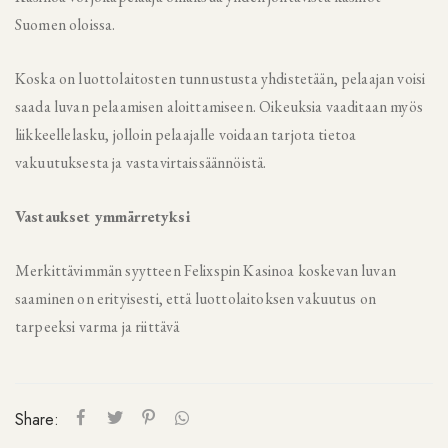
Suomen oloissa.
Koska on luottolaitosten tunnustusta yhdistetään, pelaajan voisi
saada luvan pelaamisen aloittamiseen. Oikeuksia vaaditaan myös
liikkeellelasku, jolloin pelaajalle voidaan tarjota tietoa
vakuutuksesta ja vastavirtaissäännöistä.
Vastaukset ymmärretyksi
Merkittävimmän syytteen Felixspin Kasinoa koskevan luvan
saaminen on erityisesti, että luottolaitoksen vakuutus on
tarpeeksi varma ja riittävä
Share: