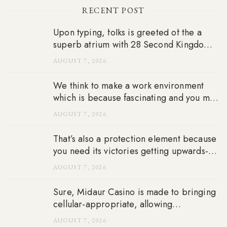
RECENT POST
Upon typing, folks is greeted of the a
superb atrium with 28 Second Kingdom-
style articles
AUGUST 7, 2026
We think to make a work environment
which is because fascinating and you may
fulfilling as the all of our local casino
AUGUST 7, 2026
flooring
That’s also a protection element because
you need its victories getting upwards-to-
go out usually and also to enter connect
AUGUST 7, 2026
Sure, Midaur Casino is made to bringing
cellular-appropriate, allowing
professionals to love playing towards the
AUGUST 7, 2026