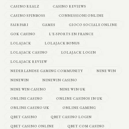
CASINO REALZ
CASINO REVIEWS
CASINO SPINBOSS
CONNESSIONI ONLINE
FAIRPARI
GAMES
GIOCO SOCIALE ONLINE
GOK CASINO
L'E-SPORTS EN FRANCE
LOLAJACK
LOLAJACK BONUS
LOLAJACK CASINO
LOLAJACK LOGIN
LOLAJACK REVIEW
NEDERLANDSE GAMING COMMUNITY
NINE WIN
NINEWIN
NINEWIN CASINO
NINE WIN CASINO
NINE WIN UK
ONLINE CASINO
ONLINE CASINOS IN UK
ONLINE CASINO UK
ONLINE GAMING
QBET CASINO
QBET CASINO LOGIN
QBET CASINO ONLINE
QBET COM CASINO