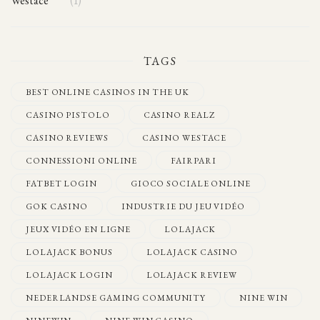
Westace
1
TAGS
BEST ONLINE CASINOS IN THE UK
CASINO PISTOLO
CASINO REALZ
CASINO REVIEWS
CASINO WESTACE
CONNESSIONI ONLINE
FAIRPARI
FATBET LOGIN
GIOCO SOCIALE ONLINE
GOK CASINO
INDUSTRIE DU JEU VIDÉO
JEUX VIDÉO EN LIGNE
LOLAJACK
LOLAJACK BONUS
LOLAJACK CASINO
LOLAJACK LOGIN
LOLAJACK REVIEW
NEDERLANDSE GAMING COMMUNITY
NINE WIN