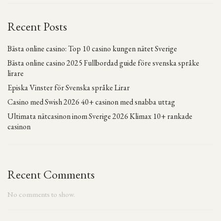
Recent Posts
Bästa online casino: Top 10 casino kungen nätet Sverige
Bästa online casino 2025 Fullbordad guide före svenska språke
lirare
Episka Vinster för Svenska språke Lirar
Casino med Swish 2026 40+ casinon med snabba uttag
Ultimata nätcasinon inom Sverige 2026 Klimax 10+ rankade
casinon
Recent Comments
No comments to show.