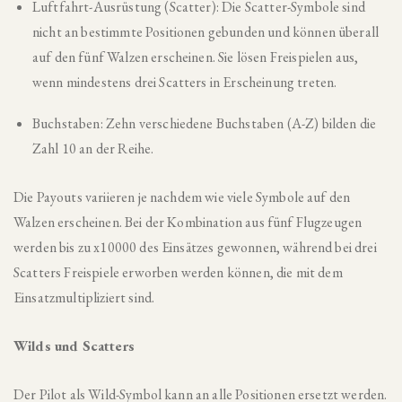
Luftfahrt-Ausrüstung (Scatter): Die Scatter-Symbole sind
nicht an bestimmte Positionen gebunden und können überall
auf den fünf Walzen erscheinen. Sie lösen Freispielen aus,
wenn mindestens drei Scatters in Erscheinung treten.
Buchstaben: Zehn verschiedene Buchstaben (A-Z) bilden die
Zahl 10 an der Reihe.
Die Payouts variieren je nachdem wie viele Symbole auf den
Walzen erscheinen. Bei der Kombination aus fünf Flugzeugen
werden bis zu x10000 des Einsätzes gewonnen, während bei drei
Scatters Freispiele erworben werden können, die mit dem
Einsatzmultipliziert sind.
Wilds und Scatters
Der Pilot als Wild-Symbol kann an alle Positionen ersetzt werden.