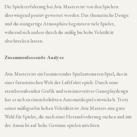
Die Spielererfahrung bei Avia Masters ist von den Spielern
überwiegend positiv gewertet worden. Das thematische Design
und die einzigartige Atmosphäre begeistern viele Spieler,
während sich andere durch die mäßig bis hohe Volatilität
abschrecken lassen.
Zusammenfassende Analyse
Avia Masters ist ein faszinierendes Spielautomaten-Spiel, das in
einer futuristischen Welt der Luftfahrt spielt. Durch seine
atemberaubenden Grafik und sein innovatives Gameplaydesign
hat es sich zu einem beliebten Automatikspiel entwickelt. Trotz
seiner mäßigen bis hohen Volatilität ist Avia Masters eine gute
Wahl für Spieler, die nach einer Herausforderung suchen und mit
der Aussicht auf hohe Gewinne spielen möchten.