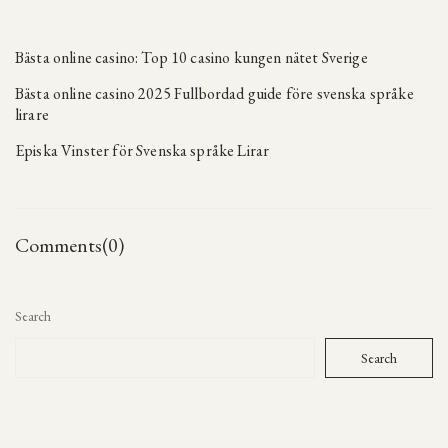
Bästa online casino: Top 10 casino kungen nätet Sverige
Bästa online casino 2025 Fullbordad guide före svenska språke
lirare
Episka Vinster för Svenska språke Lirar
Comments(0)
Search
Search