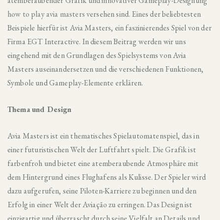
atemberaubender Grafik und innovativer Gameplay-Designung
how to play avia masters
versehen sind. Eines der beliebtesten
Beispiele hierfür ist Avia Masters, ein faszinierendes Spiel von der
Firma EGT Interactive. In diesem Beitrag werden wir uns
eingehend mit den Grundlagen des Spielsystems von Avia
Masters auseinandersetzen und die verschiedenen Funktionen,
Symbole und Gameplay-Elemente erklären.
Thema und Design
Avia Masters ist ein thematisches Spielautomatenspiel, das in
einer futuristischen Welt der Luftfahrt spielt. Die Grafik ist
farbenfroh und bietet eine atemberaubende Atmosphäre mit
dem Hintergrund eines Flughafens als Kulisse. Der Spieler wird
dazu aufgerufen, seine Piloten-Karriere zu beginnen und den
Erfolg in einer Welt der Aviação zu erringen. Das Design ist
einzigartig und überrascht durch seine Vielfalt an Details und