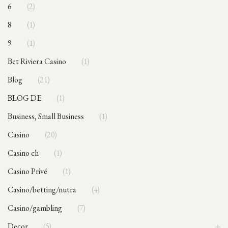
6
2
8
1
9
1
Bet Riviera Casino
1
blog
21
BLOG DE
1
Business, Small Business
1
casino
20
casino ch
1
Casino Privé
1
casino/betting/nutra
4
casino/gambling
7
Decor
5