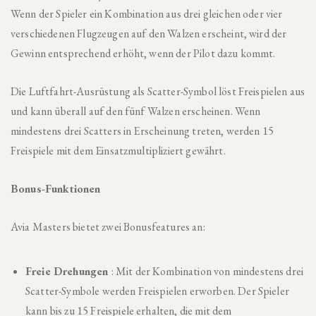
Wenn der Spieler ein Kombination aus drei gleichen oder vier
verschiedenen Flugzeugen auf den Walzen erscheint, wird der
Gewinn entsprechend erhöht, wenn der Pilot dazu kommt.
Die Luftfahrt-Ausrüstung als Scatter-Symbol löst Freispielen aus
und kann überall auf den fünf Walzen erscheinen. Wenn
mindestens drei Scatters in Erscheinung treten, werden 15
Freispiele mit dem Einsatzmultipliziert gewährt.
Bonus-Funktionen
Avia Masters bietet zwei Bonusfeatures an:
Freie Drehungen
: Mit der Kombination von mindestens drei
Scatter-Symbole werden Freispielen erworben. Der Spieler
kann bis zu 15 Freispiele erhalten, die mit dem