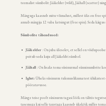
teemalist sümbolit: Jääkelder (wild), Jäähall (scatter) n
Mänguga kaasneb mitu võimalust, millest üks on free spins
annab mängija 12 vaba ketsingut (free spin). Seda käigus
Sümbolite tähendused:
Jääkelder
: On juba ülesolev, et sellel on võidupool
peitub seda kuju all Jääkeldri sümbol.
Jäähall
: On lisaks tema süsinurmal sünninumbrite ko
Iglut:
Üheks süsinurm tulemuslikumatest ühikutest on
pööratavusse.
Mänge teise poolt süsinurm tagasi löök on tähtis teguts
tasemega kui selle taustaga kaasneb ükskõik milles tema 