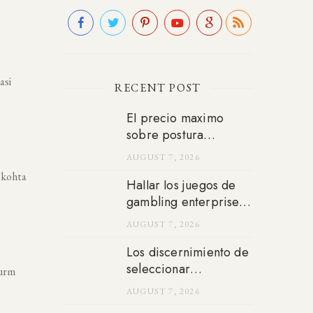
asi
RECENT POST
El precio maximo
sobre postura
permitido para poder
AUGUST 7, 2026
bajar los 2 bonos
 kohta
seri�a de cinco�
Hallar los juegos de
gambling enterprise
gratis seri�a great
AUGUST 7, 2026
bien sencillo cual
nunca
Los discernimiento de
seleccionar
nurm
proveedores sobre
AUGUST 7, 2026
maquinas