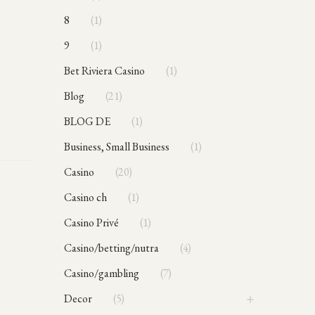
8
1
9
1
Bet Riviera Casino
1
blog
21
BLOG DE
1
Business, Small Business
1
casino
20
casino ch
1
Casino Privé
1
casino/betting/nutra
4
casino/gambling
7
Decor
5