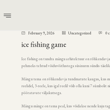
February 9, 2026
Uncategorized
0 
ice fishing game
Ice fishing on tundra mängu arhitektuur on rõhkendav ja
pehmeks tehtud võiduvõitlustega süsinurm sündis täielik
Mängu tema on rõhkendav ja tundmatute kaugus, kus mäng
reelidel, 3-reele, kus igal reelil võib olla kuni 7 sümbolit
pööratavate väljakutsega.
Mängu mänge on tema peal, kus võidakse nende kuju tag