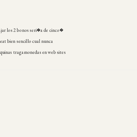
jar los 2 bonos seri�a de cinco�
eat bien sencillo cual nunca
aquinas tragamonedas en web sites