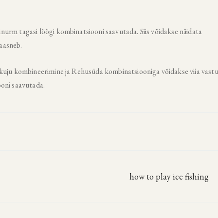
urm tagasi löögi kombinatsiooni saavutada. Siis võidakse näidata
aasneb.
kuju kombineerimine ja Rehusüda kombinatsiooniga võidakse viia vastu
ooni saavutada.
how to play ice fishing