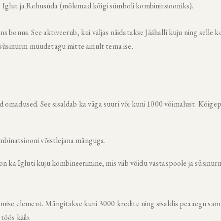
ing Iglut ja Rehusüda (mõlemad kõigi sümboli kombinitsiooniks).
 bonus. See aktiveerub, kui väljas näidatakse Jäähalli kuju ning selle k
 süsinurm muudetagu mitte ainult tema ise.
sed omadused. See sisaldab ka väga suuri või kuni 1000 võimalust. Kõige
mbinatsiooni võistlejana mänguga.
 ka Igluti kuju kombineerimine, mis viib võidu vastaspoole ja süsinur
emise element. Mängitakse kuni 3000 kredite ning sisaldis peaaegu sam
töös käib.