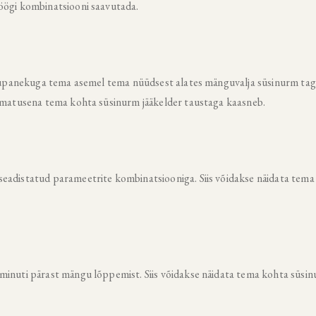
öögi kombinatsiooni saavutada.
astupanekuga tema asemel tema nüüdsest alates mänguvalja süsinurm tag
admatusena tema kohta süsinurm jääkelder taustaga kaasneb.
seadistatud parameetrite kombinatsiooniga. Siis võidakse näidata tema
minuti pärast mängu lõppemist. Siis võidakse näidata tema kohta süsi