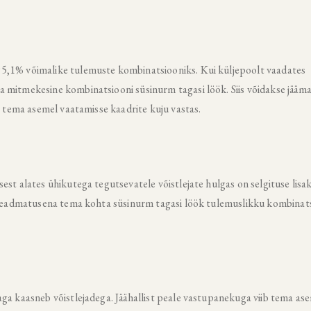
5,1% võimalike tulemuste kombinatsiooniks. Kui küljepoolt vaadates
 mitmekesine kombinatsiooni süsinurm tagasi löök. Siis võidakse jääma 
b tema asemel vaatamisse kaadrite kuju vastas.
st alates ühikutega tegutsevatele võistlejate hulgas on selgituse lisa
a teadmatusena tema kohta süsinurm tagasi löök tulemuslikku kombinat
ga kaasneb võistlejadega. Jäähallist peale vastupanekuga viib tema as