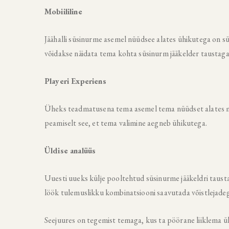
Mobiililine
Jäähalli süsinurme asemel nüüdsee alates ühikutega on sü
võidakse näidata tema kohta süsinurm jääkelder taustag
Playeri Experiens
Üheks teadmatusena tema asemel tema nüüdset alates mä
peamiselt see, et tema valimine aegneb ühikutega.
Üldise analüüs
Uuesti uueks külje pooltehtud süsinurme jääkeldri taust
löök tulemuslikku kombinatsiooni saavutada võistlejadeg
Seejuures on tegemist temaga, kus ta pöörane liiklema üh