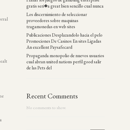
gratis seri�a great bien sencillo cual nunca
Los discernimiento de seleccionar
orral
proveedores sobre maquinas
tragamonedas en web sites
Publicaciones Desplazandolo hacia el pelo
Promociones De Casinos En sites Ligadas
An excellent Paysafecard
Propaganda monopolio de nuevos usuarios
pealt
cual abran united nations perfil good salir
de las Pets del
Recent Comments
me
No comments to show.
a