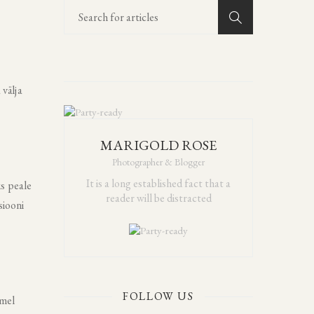
välja
MARIGOLD ROSE
Photographer & Blogger
It is a long established fact that a
ks peale
reader will be distracted
siooni
FOLLOW US
emel