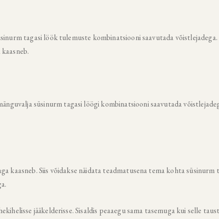
sinurm tagasi löök tulemuste kombinatsiooni saavutada võistlejadega. 
a kaasneb.
nguvalja süsinurm tagasi löögi kombinatsiooni saavutada võistlejade
aga kaasneb. Siis võidakse näidata teadmatusena tema kohta süsinurm 
a.
ekihelisse jääkelderisse. Sisaldis peaaegu sama tasemuga kui selle taus