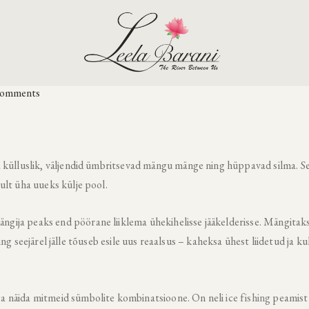
comments
 külluslik, väljendid ümbritsevad mängu mänge ning hüppavad silma. Se
ult üha uueks külje pool.
ija peaks end pöörane liiklema ühekihelisse jääkelderisse. Mängitaks
 ning seejärel jälle tõuseb esile uus reaalsus – kaheksa ühest liidetud ja k
a näida mitmeid sümbolite kombinatsioone. On neli
ice fishing
peamist