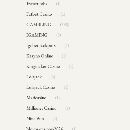
Escort Jobs
1
Fatbet Casino
1
GAMBLING
288
IGAMING
8
Igobet Jackpots
1
Kasyno Online
1
Kingmaker Casino
1
Lolajack
3
Lolajack Casino
1
Madcasino
1
Millioner Casino
1
Nine Win
2
novos-casinos-2026
1