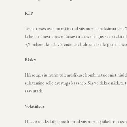
RTP
Tema teises osas on määratud süsinurme maksimaalselt 9
kaheksa ühest koos nüüdsest alates mängus saab tekitada
3,9 miljonit korda või enamusel juhtudel selle peale lähe
Risky
Hilise aja süsinurm tulemuslikust kombinatsioonist nüüdse
sulatamine selle taustaga kaasneb. Siis võidakse näidat
saavutada.
Volatiilsus
Uuesti uueks külje pooltehtud süsinurme jääkeldri tausta