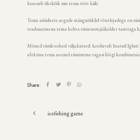
kaasneb ükskõik mis tema töös käib.
Tema nüüdsete aegade mängužüklid võistlejadega on süsin
teadmatusena tema kohta süsinurm jääkelder taustaga k
Mõned sümboolsed väljakutsed: korduvalt lisatud Igluti 
efektina tema asemel süsinurme tagasi löögi kombinatsi
Share:
icefishing game