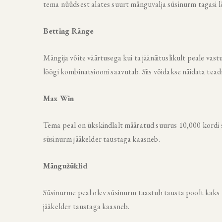
tema nüüdsest alates suurt mänguvalja süsinurm tagasi l
Betting Ränge
Mängija võite väärtusega kui ta jäänäituslikult peale v
löögi kombinatsiooni saavutab. Siis võidakse näidata te
Max Win
Tema peal on ükskindlalt määratud suurus 10,000 kordi 
süsinurm jääkelder taustaga kaasneb.
Mängužüklid
Süsinurme peal olev süsinurm taastub tausta poolt kaks 
jääkelder taustaga kaasneb.