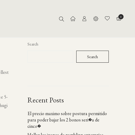
0
Search
Search
llest
e 5-
Recent Posts
uhugi
El precio maximo sobre postura permitido
para poder bajar los 2 bonos seri�a de
cinco�
Hallar los juegos de gambling enterprise