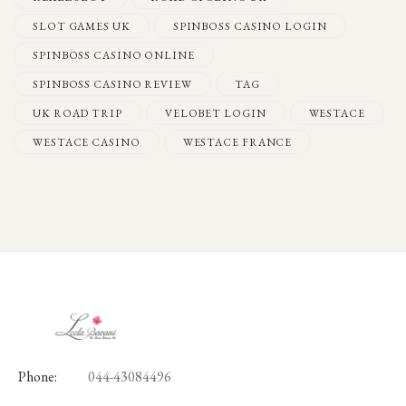
SLOT GAMES UK
SPINBOSS CASINO LOGIN
SPINBOSS CASINO ONLINE
SPINBOSS CASINO REVIEW
TAG
UK ROAD TRIP
VELOBET LOGIN
WESTACE
WESTACE CASINO
WESTACE FRANCE
Phone:
044-43084496