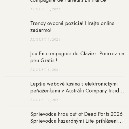
AUGUST 9, 2026
Trendy ovocná pozícia! Hrajte online
zadarmo!
AUGUST 9, 2026
Jeu En compagnie de Clavier ️ Pourrez un
peu Gratis !
AUGUST 9, 2026
Lepšie webové kasína s elektronickými
peňaženkami v Austrálii Company Insider
Africa
AUGUST 9, 2026
Sprievodca hrou out of Dead Ports 2026
Sprievodca hazardnými Lite prihlásenie
verde casino hrami out of Dead Online