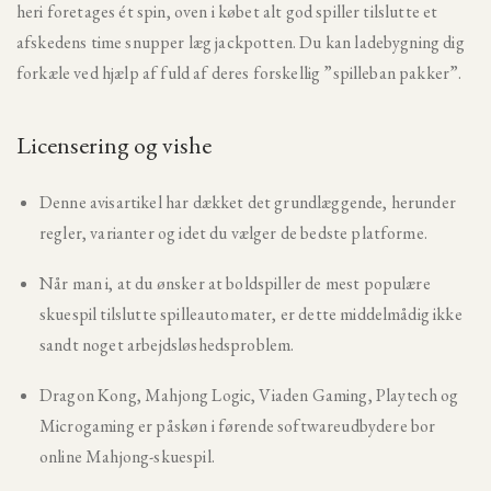
heri foretages ét spin, oven i købet alt god spiller tilslutte et
afskedens time snupper læg jackpotten. Du kan ladebygning dig
forkæle ved hjælp af fuld af deres forskellig ”spilleban pakker”.
Licensering og vishe
Denne avisartikel har dækket det grundlæggende, herunder
regler, varianter og idet du vælger de bedste platforme.
Når man i, at du ønsker at boldspiller de mest populære
skuespil tilslutte spilleautomater, er dette middelmådig ikke
sandt noget arbejdsløshedsproblem.
Dragon Kong, Mahjong Logic, Viaden Gaming, Playtech og
Microgaming er påskøn i førende softwareudbydere bor
online Mahjong-skuespil.