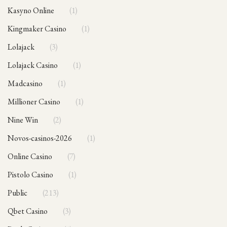
Kasyno Online
1
Kingmaker Casino
1
Lolajack
3
Lolajack Casino
1
Madcasino
1
Millioner Casino
1
Nine Win
2
novos-casinos-2026
1
Online Casino
7
Pistolo Casino
1
public
213
Qbet Casino
3