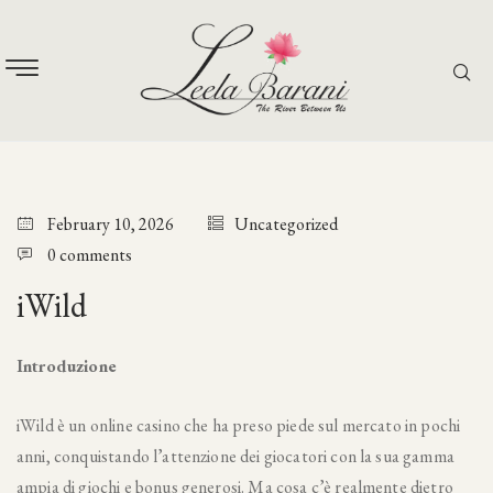
February 10, 2026
Uncategorized
0 comments
iWild
Introduzione
iWild è un online casino che ha preso piede sul mercato in pochi
anni, conquistando l’attenzione dei giocatori con la sua gamma
ampia di giochi e bonus generosi. Ma cosa c’è realmente dietro