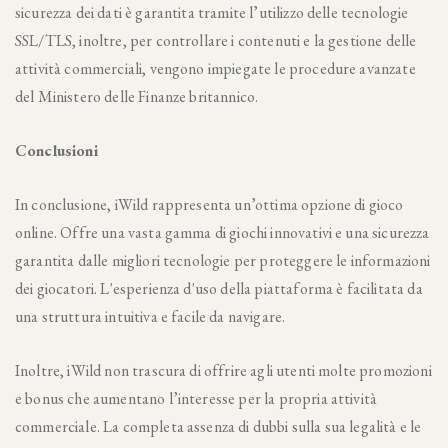
sicurezza dei dati è garantita tramite l’utilizzo delle tecnologie
SSL/TLS, inoltre, per controllare i contenuti e la gestione delle
attività commerciali, vengono impiegate le procedure avanzate
del Ministero delle Finanze britannico.
Conclusioni
In conclusione, iWild rappresenta un’ottima opzione di gioco
online. Offre una vasta gamma di giochi innovativi e una sicurezza
garantita dalle migliori tecnologie per proteggere le informazioni
dei giocatori. L'esperienza d'uso della piattaforma è facilitata da
una struttura intuitiva e facile da navigare.
Inoltre, iWild non trascura di offrire agli utenti molte promozioni
e bonus che aumentano l’interesse per la propria attività
commerciale. La completa assenza di dubbi sulla sua legalità e le