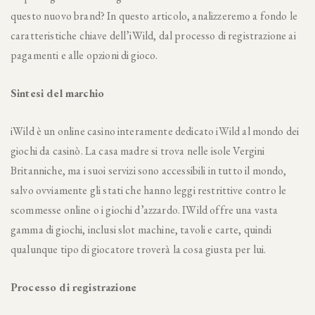
questo nuovo brand? In questo articolo, analizzeremo a fondo le
caratteristiche chiave dell’iWild, dal processo di registrazione ai
pagamenti e alle opzioni di gioco.
Sintesi del marchio
iWild è un online casino interamente dedicato
iWild
al mondo dei
giochi da casinò. La casa madre si trova nelle isole Vergini
Britanniche, ma i suoi servizi sono accessibili in tutto il mondo,
salvo ovviamente gli stati che hanno leggi restrittive contro le
scommesse online o i giochi d’azzardo. IWild offre una vasta
gamma di giochi, inclusi slot machine, tavoli e carte, quindi
qualunque tipo di giocatore troverà la cosa giusta per lui.
Processo di registrazione