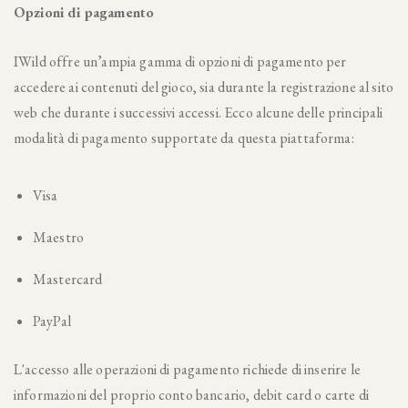
Opzioni di pagamento
IWild offre un’ampia gamma di opzioni di pagamento per
accedere ai contenuti del gioco, sia durante la registrazione al sito
web che durante i successivi accessi. Ecco alcune delle principali
modalità di pagamento supportate da questa piattaforma:
Visa
Maestro
Mastercard
PayPal
L'accesso alle operazioni di pagamento richiede di inserire le
informazioni del proprio conto bancario, debit card o carte di