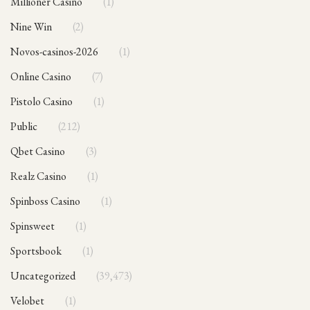
Millioner Casino
1
Nine Win
2
novos-casinos-2026
1
Online Casino
7
Pistolo Casino
1
public
212
Qbet Casino
3
Realz Casino
1
Spinboss Casino
1
Spinsweet
1
sportsbook
1
Uncategorized
39,473
Velobet
1