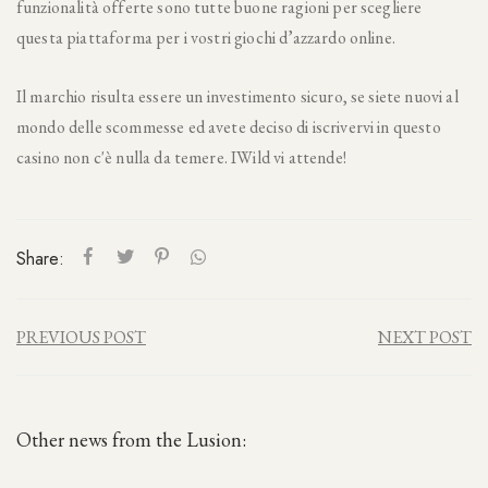
funzionalità offerte sono tutte buone ragioni per scegliere
questa piattaforma per i vostri giochi d’azzardo online.
Il marchio risulta essere un investimento sicuro, se siete nuovi al
mondo delle scommesse ed avete deciso di iscrivervi in questo
casino non c'è nulla da temere. IWild vi attende!
Share:
PREVIOUS POST
NEXT POST
Other news from the Lusion: