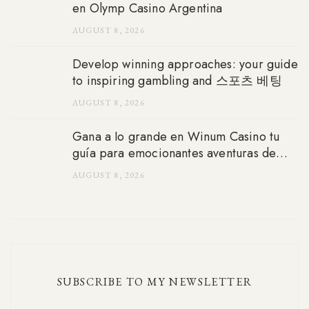
en Olymp Casino Argentina
AUGUST 8, 2026
Develop winning approaches: your guide
to inspiring gambling and 스포츠 베팅
AUGUST 8, 2026
Gana a lo grande en Winum Casino tu
guía para emocionantes aventuras de
juego
AUGUST 8, 2026
SUBSCRIBE TO MY NEWSLETTER