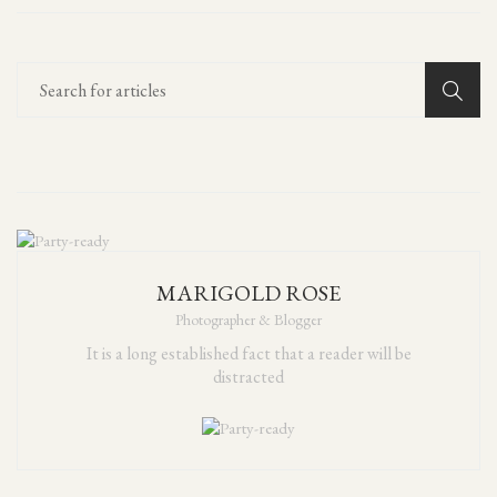
MARIGOLD ROSE
Photographer & Blogger
It is a long established fact that a reader will be
distracted