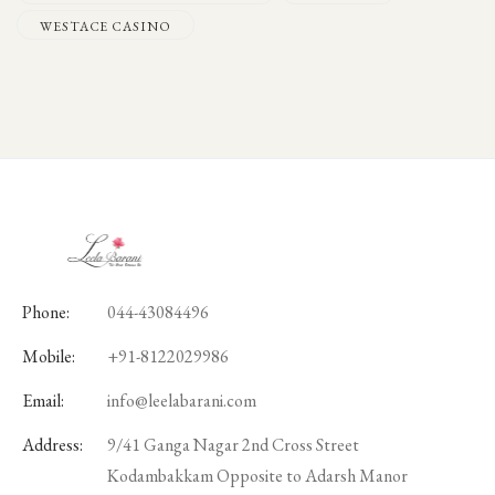
WESTACE CASINO
Phone:
044-43084496
Mobile:
+91-8122029986
Email:
info@leelabarani.com
Address:
9/41 Ganga Nagar 2nd Cross Street
Kodambakkam Opposite to Adarsh Manor