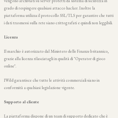
vengono archiviati su server protetti da sistema di sicurezza in
grado di respingere qualsiasi attacco hacker. Inoltre la
piattaforma utilizza il protocollo SSL/TLS per garantire che tutti
i dati trasmessi sulla rete siano crittografati e quindi non leggibili.
Licenza
Il marchio è autorizzato dal Ministero delle Finanze britannico,
grazie alla licenza rilasciatagli in qualità di "Operator di gioco
online".
IWild garantisce che tutte le attività commerciali siano in
conformità a qualsiasi legislazione vigente.
Supporto al cliente
La piattaforma dispone di un team di supporto dedicato che è