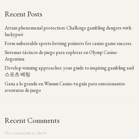
Recent Posts
Attain phenomenal protection: Challenge gambling dangers with
luckypari
Form unbeatable sports betting pointers for casino game success.
Sistemas tácticos de juego para explorar en Olymp Casino
Argentina
Develop winning approaches: your guide to inspiring gambling and
스포츠 베팅
Gana a lo grande en Winum Casino tu guía para emocionantes
aventuras de juego
Recent Comments
No comments to show.