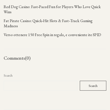
Red Dog Casino: Fast‑Paced Fun for Players Who Love Quick
Wins
Fat Pirate Casino: Quick‑Hit Slots & Fast‑Track Gaming
Madness
Verso ottenere 150 Free Spin in regalo, e conveniente ite SPID
Comments(0)
Search
Search