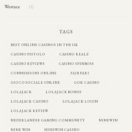
Westace
1
TAGS
BEST ONLINE CASINOS IN THE UK
CASINO PISTOLO
CASINO REALZ
CASINO REVIEWS
CASINO SPINBOSS
CONNESSIONI ONLINE
FAIRPARI
GIOCO SOCIALE ONLINE
GOK CASINO
LOLAJACK
LOLAJACK BONUS
LOLAJACK CASINO
LOLAJACK LOGIN
LOLAJACK REVIEW
NEDERLANDSE GAMING COMMUNITY
NINEWIN
NINE WIN
NINEWIN CASINO