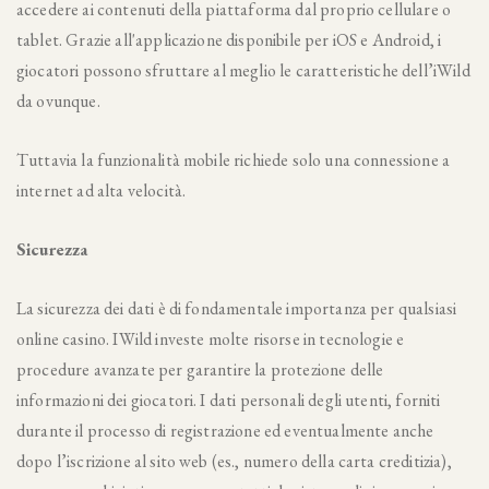
accedere ai contenuti della piattaforma dal proprio cellulare o
tablet. Grazie all'applicazione disponibile per iOS e Android, i
giocatori possono sfruttare al meglio le caratteristiche dell’iWild
da ovunque.
Tuttavia la funzionalità mobile richiede solo una connessione a
internet ad alta velocità.
Sicurezza
La sicurezza dei dati è di fondamentale importanza per qualsiasi
online casino. IWild investe molte risorse in tecnologie e
procedure avanzate per garantire la protezione delle
informazioni dei giocatori. I dati personali degli utenti, forniti
durante il processo di registrazione ed eventualmente anche
dopo l’iscrizione al sito web (es., numero della carta creditizia),