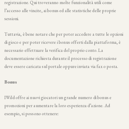
registrazione. Qui troveranno molte funzionalità utili come
l’accesso alle vincite, ai bonus ed alle statistiche delle proprie
sessioni.
Tuttavia, è bene notare che per poter accedere a tutte le opzioni
di gioco e per poter ricevere i bonus offerti dalla piattaforma, è
necessario effettuare la verifica del proprio conto. La
documentazione richiesta durante il processo di registrazione
deve essere caricata sul portale oppure inviata via fax o posta.
Bonus
IWild offre ai nuovi giocatori un grande numero di bonus e
promozioni per aumentare la loro esperienza d’azione. Ad
esempio, si possono ottenere: