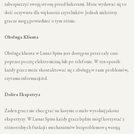
zabezpieczyć swoją stronę przed hakerami. Może wydawać się to
dość oczywiste dla większości czytelników. Jednak niektórzy
gracze mogą powiedzieć o tym różnie.
Obsługa Klienta
Obsługa klienta w Lunar Spins jest dostępna przez cały czas
poprzez pocztę elektroniczną lub po telefonie. W ten sposób
każdy gracz może skontaktować się z obsługą w razie problemów,
czytania informacji itd.
Dobra Ekspetrya
Żaden gracz nie chce grać na kasynie o mało wysokiej jakości
ekspertyzy. W Lunar Spins każdy gracz będzie mógł korzystać z
różnorodnych funkcji i mechanizmów bezproblemową wersją.