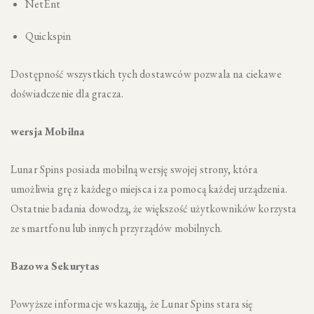
NetEnt
Quickspin
Dostępność wszystkich tych dostawców pozwala na ciekawe
doświadczenie dla gracza.
wersja Mobilna
Lunar Spins posiada mobilną wersję swojej strony, która
umożliwia grę z każdego miejsca i za pomocą każdej urządzenia.
Ostatnie badania dowodzą, że większość użytkowników korzysta
ze smartfonu lub innych przyrządów mobilnych.
Bazowa Sekurytas
Powyższe informacje wskazują, że Lunar Spins stara się