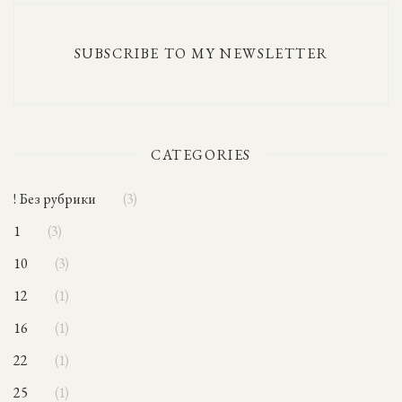
SUBSCRIBE TO MY NEWSLETTER
CATEGORIES
! Без рубрики
3
1
3
10
3
12
1
16
1
22
1
25
1