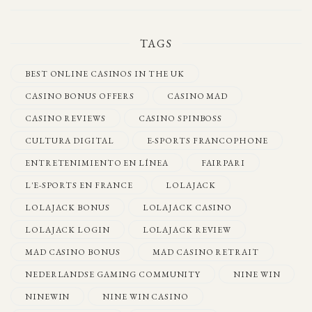
TAGS
BEST ONLINE CASINOS IN THE UK
CASINO BONUS OFFERS
CASINO MAD
CASINO REVIEWS
CASINO SPINBOSS
CULTURA DIGITAL
E-SPORTS FRANCOPHONE
ENTRETENIMIENTO EN LÍNEA
FAIRPARI
L'E-SPORTS EN FRANCE
LOLAJACK
LOLAJACK BONUS
LOLAJACK CASINO
LOLAJACK LOGIN
LOLAJACK REVIEW
MAD CASINO BONUS
MAD CASINO RETRAIT
NEDERLANDSE GAMING COMMUNITY
NINE WIN
NINEWIN
NINE WIN CASINO