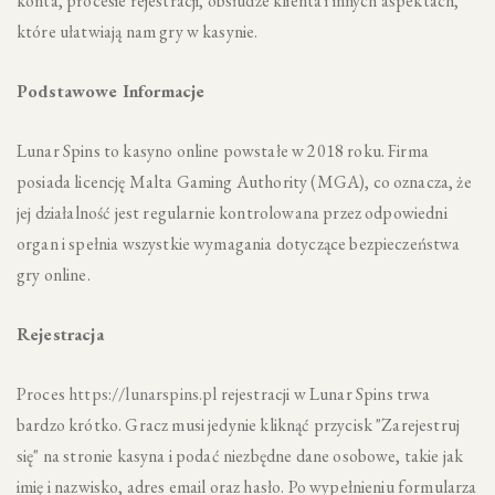
konta, procesie rejestracji, obsłudze klienta i innych aspektach,
które ułatwiają nam gry w kasynie.
Podstawowe Informacje
Lunar Spins to kasyno online powstałe w 2018 roku. Firma
posiada licencję Malta Gaming Authority (MGA), co oznacza, że
jej działalność jest regularnie kontrolowana przez odpowiedni
organ i spełnia wszystkie wymagania dotyczące bezpieczeństwa
gry online.
Rejestracja
Proces
https://lunarspins.pl
rejestracji w Lunar Spins trwa
bardzo krótko. Gracz musi jedynie kliknąć przycisk "Zarejestruj
się" na stronie kasyna i podać niezbędne dane osobowe, takie jak
imię i nazwisko, adres email oraz hasło. Po wypełnieniu formularza