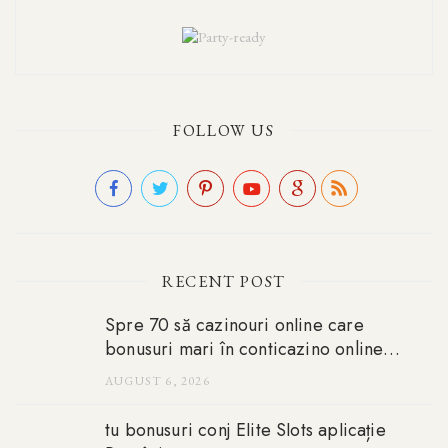
FOLLOW US
RECENT POST
Spre 70 să cazinouri online care
bonusuri mari în conticazino online
gustul adânc!
AUGUST 6, 2026
tu bonusuri conj Elite Slots aplicație