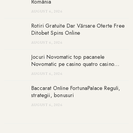
România
AUGUST 6, 2026
Rotiri Gratuite Dar Vărsare Oferte Free
Ditobet Spins Online
AUGUST 6, 2026
Jocuri Novomatic top pacanele
Novomatic pe casino quatro casino
online
AUGUST 6, 2026
Baccarat Online FortunaPalace Reguli,
strategii, bonusuri
AUGUST 6, 2026