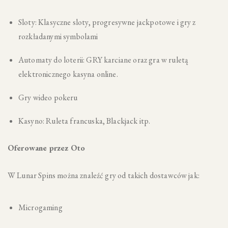
Sloty: Klasyczne sloty, progresywne jackpotowe i gry z
rozkładanymi symbolami
Automaty do loterii: GRY karciane oraz gra w ruletą
elektronicznego kasyna online.
Gry wideo pokeru
Kasyno: Ruleta francuska, Blackjack itp.
Oferowane przez Oto
W Lunar Spins można znaleźć gry od takich dostawców jak:
Microgaming