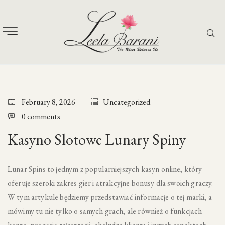
February 8, 2026
Uncategorized
0 comments
Kasyno Slotowe Lunary Spiny
Lunar Spins to jednym z popularniejszych kasyn online, który
oferuje szeroki zakres gier i atrakcyjne bonusy dla swoich graczy.
W tym artykule będziemy przedstawiać informacje o tej marki, a
mówimy tu nie tylko o samych grach, ale również o funkcjach