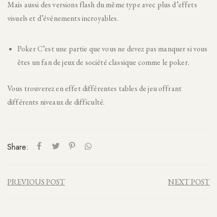
Mais aussi des versions flash du même type avec plus d’effets
visuels et d’événements incroyables.
Poker C’est une partie que vous ne devez pas manquer si vous
êtes un fan de jeux de société classique comme le poker.
Vous trouverez en effet différentes tables de jeu offrant
différents niveaux de difficulté.
Share:
PREVIOUS POST
NEXT POST