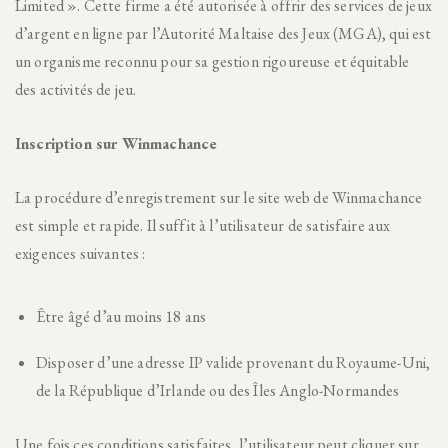
Limited ». Cette firme a été autorisée à offrir des services de jeux
d’argent en ligne par l’Autorité Maltaise des Jeux (MGA), qui est
un organisme reconnu pour sa gestion rigoureuse et équitable
des activités de jeu.
Inscription sur Winmachance
La procédure d’enregistrement sur le site web de Winmachance
est simple et rapide. Il suffit à l’utilisateur de satisfaire aux
exigences suivantes :
Être âgé d’au moins 18 ans
Disposer d’une adresse IP valide provenant du Royaume-Uni,
de la République d’Irlande ou des Îles Anglo-Normandes
Une fois ces conditions satisfaites, l’utilisateur peut cliquer sur