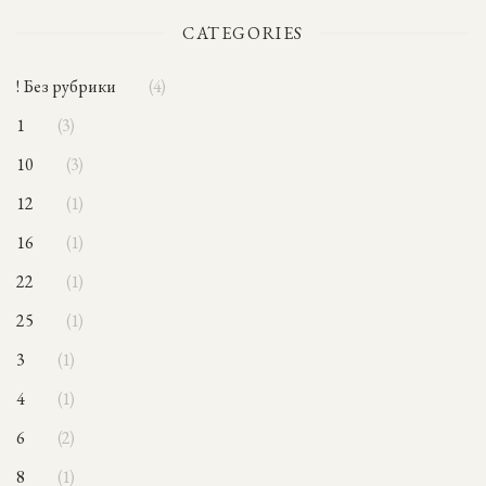
CATEGORIES
! Без рубрики
4
1
3
10
3
12
1
16
1
22
1
25
1
3
1
4
1
6
2
8
1