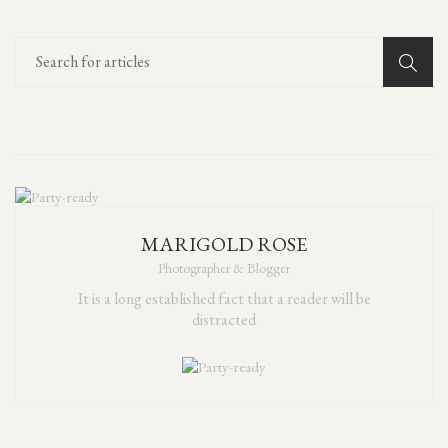
MARIGOLD ROSE
Photographer & Blogger
It is a long established fact that a reader will be
distracted