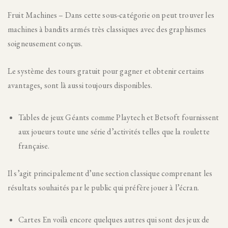
Fruit Machines – Dans cette sous-catégorie on peut trouver les
machines à bandits armés très classiques avec des graphismes
soigneusement conçus.
Le système des tours gratuit pour gagner et obtenir certains
avantages, sont là aussi toujours disponibles.
Tables de jeux Géants comme Playtech et Betsoft fournissent
aux joueurs toute une série d’activités telles que la roulette
française.
Il s’agit principalement d’une section classique comprenant les
résultats souhaités par le public qui préfère jouer à l’écran.
Cartes En voilà encore quelques autres qui sont des jeux de