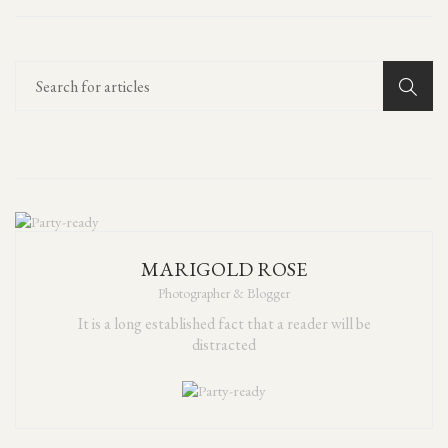
MARIGOLD ROSE
Photographer & Blogger
It is a long established fact that a reader will be
distracted