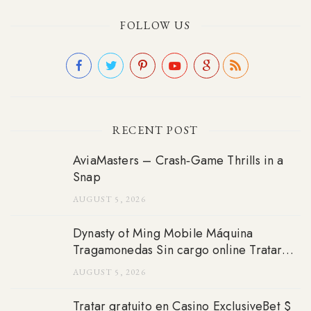
FOLLOW US
RECENT POST
AviaMasters – Crash‑Game Thrills in a
Snap
AUGUST 5, 2026
Dynasty of Ming Mobile Máquina
Tragamonedas Sin cargo online Tratar
para lucky ladys charm deluxe 5
AUGUST 5, 2026
Depósito divertirte Novomatic
Tratar gratuito en Casino ExclusiveBet $