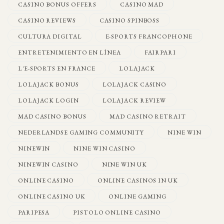
CASINO BONUS OFFERS
CASINO MAD
CASINO REVIEWS
CASINO SPINBOSS
CULTURA DIGITAL
E-SPORTS FRANCOPHONE
ENTRETENIMIENTO EN LÍNEA
FAIRPARI
L'E-SPORTS EN FRANCE
LOLAJACK
LOLAJACK BONUS
LOLAJACK CASINO
LOLAJACK LOGIN
LOLAJACK REVIEW
MAD CASINO BONUS
MAD CASINO RETRAIT
NEDERLANDSE GAMING COMMUNITY
NINE WIN
NINEWIN
NINE WIN CASINO
NINEWIN CASINO
NINE WIN UK
ONLINE CASINO
ONLINE CASINOS IN UK
ONLINE CASINO UK
ONLINE GAMING
PARIPESA
PISTOLO ONLINE CASINO