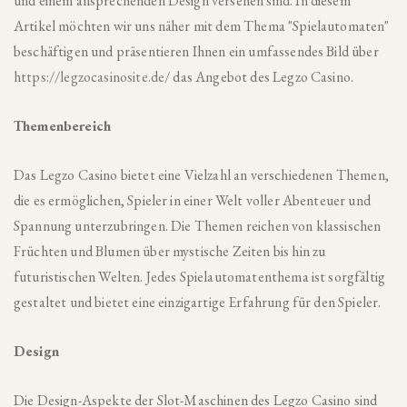
und einem ansprechenden Design versehen sind. In diesem
Artikel möchten wir uns näher mit dem Thema "Spielautomaten"
beschäftigen und präsentieren Ihnen ein umfassendes Bild über
https://legzocasinosite.de/
das Angebot des Legzo Casino.
Themenbereich
Das Legzo Casino bietet eine Vielzahl an verschiedenen Themen,
die es ermöglichen, Spieler in einer Welt voller Abenteuer und
Spannung unterzubringen. Die Themen reichen von klassischen
Früchten und Blumen über mystische Zeiten bis hin zu
futuristischen Welten. Jedes Spielautomatenthema ist sorgfältig
gestaltet und bietet eine einzigartige Erfahrung für den Spieler.
Design
Die Design-Aspekte der Slot-Maschinen des Legzo Casino sind