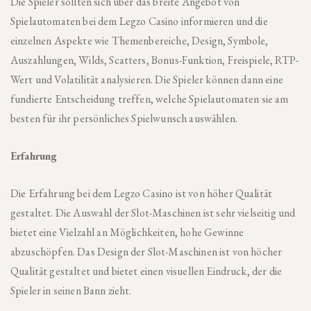
Die Spieler sollten sich über das breite Angebot von
Spielautomaten bei dem Legzo Casino informieren und die
einzelnen Aspekte wie Themenbereiche, Design, Symbole,
Auszahlungen, Wilds, Scatters, Bonus-Funktion, Freispiele, RTP-
Wert und Volatilität analysieren. Die Spieler können dann eine
fundierte Entscheidung treffen, welche Spielautomaten sie am
besten für ihr persönliches Spielwunsch auswählen.
Erfahrung
Die Erfahrung bei dem Legzo Casino ist von höher Qualität
gestaltet. Die Auswahl der Slot-Maschinen ist sehr vielseitig und
bietet eine Vielzahl an Möglichkeiten, hohe Gewinne
abzuschöpfen. Das Design der Slot-Maschinen ist von höcher
Qualität gestaltet und bietet einen visuellen Eindruck, der die
Spieler in seinen Bann zieht.