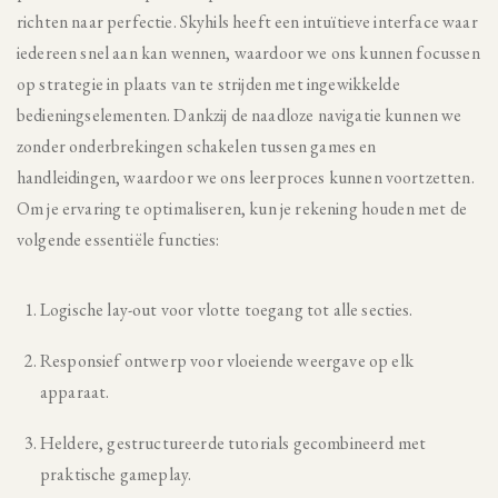
richten naar perfectie. Skyhils heeft een intuïtieve interface waar
iedereen snel aan kan wennen, waardoor we ons kunnen focussen
op strategie in plaats van te strijden met ingewikkelde
bedieningselementen. Dankzij de naadloze navigatie kunnen we
zonder onderbrekingen schakelen tussen games en
handleidingen, waardoor we ons leerproces kunnen voortzetten.
Om je ervaring te optimaliseren, kun je rekening houden met de
volgende essentiële functies:
Logische lay-out voor vlotte toegang tot alle secties.
Responsief ontwerp voor vloeiende weergave op elk
apparaat.
Heldere, gestructureerde tutorials gecombineerd met
praktische gameplay.