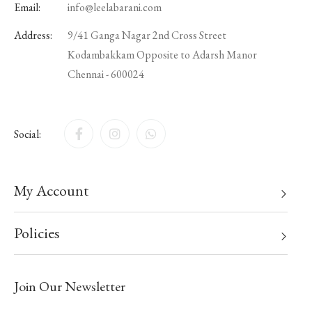
Email:
info@leelabarani.com
Address:
9/41 Ganga Nagar 2nd Cross Street
Kodambakkam Opposite to Adarsh Manor
Chennai - 600024
Social:
My Account
Policies
Join Our Newsletter