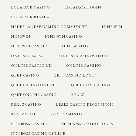
LOLAJACK CASINO
LOLAJACK LOGIN
LOLAJACK REVIEW
NEDERLANDSE GAMING COMMUNITY
NINE WIN
NINEWIN
NINE WIN CASINO
NINEWIN CASINO
NINE WIN UK
ONLINE CASINO
ONLINE CASINOS IN UK
ONLINE CASINO UK
ONLINE GAMING
QBET CASINO
QBET CASINO LOGIN
QBET CASINO ONLINE
QBET COM CASINO
QBET ONLINE CASINO
REALZ
REALZ CASINO
REALZ CASINO RECENSIONI
REALZ SLOT
SLOT GAMES UK
SPINBOSS CASINO
SPINBOSS CASINO LOGIN
SPINBOSS CASINO ONLINE