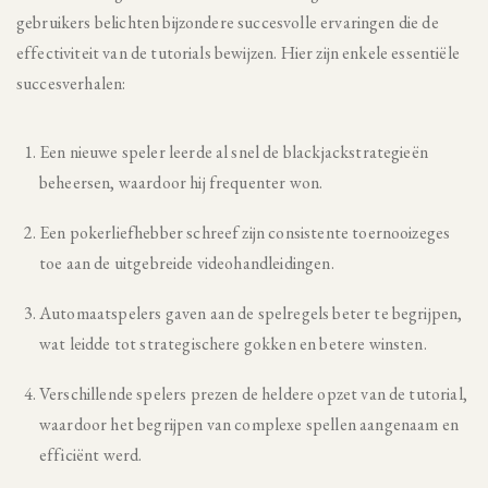
gebruikers belichten bijzondere succesvolle ervaringen die de
effectiviteit van de tutorials bewijzen. Hier zijn enkele essentiële
succesverhalen:
Een nieuwe speler leerde al snel de blackjackstrategieën
beheersen, waardoor hij frequenter won.
Een pokerliefhebber schreef zijn consistente toernooizeges
toe aan de uitgebreide videohandleidingen.
Automaatspelers gaven aan de spelregels beter te begrijpen,
wat leidde tot strategischere gokken en betere winsten.
Verschillende spelers prezen de heldere opzet van de tutorial,
waardoor het begrijpen van complexe spellen aangenaam en
efficiënt werd.