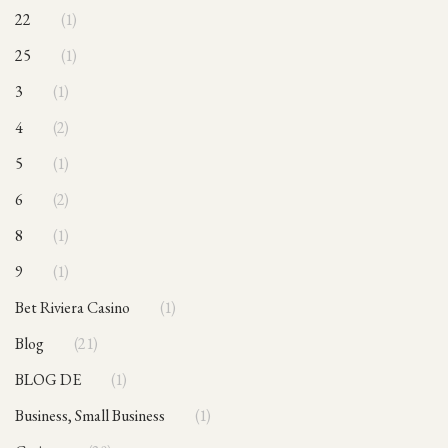
22
1
25
1
3
1
4
2
5
1
6
2
8
1
9
1
Bet Riviera Casino
1
blog
21
BLOG DE
1
Business, Small Business
1