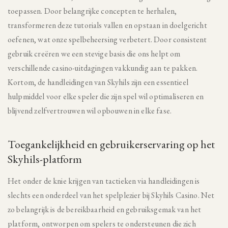
toepassen. Door belangrijke concepten te herhalen,
transformeren deze tutorials vallen en opstaan in doelgericht
oefenen, wat onze spelbeheersing verbetert. Door consistent
gebruik creëren we een stevige basis die ons helpt om
verschillende casino-uitdagingen vakkundig aan te pakken.
Kortom, de handleidingen van Skyhils zijn een essentieel
hulpmiddel voor elke speler die zijn spel wil optimaliseren en
blijvend zelfvertrouwen wil opbouwen in elke fase.
Toegankelijkheid en gebruikerservaring op het
Skyhils-platform
Het onder de knie krijgen van tactieken via handleidingen is
slechts een onderdeel van het spelplezier bij Skyhils Casino. Net
zo belangrijk is de bereikbaarheid en gebruiksgemak van het
platform, ontworpen om spelers te ondersteunen die zich