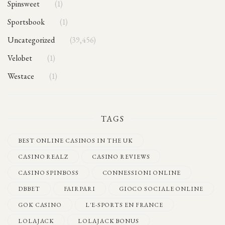
Spinsweet
1
sportsbook
1
Uncategorized
39,456
Velobet
1
Westace
1
TAGS
BEST ONLINE CASINOS IN THE UK
CASINO REALZ
CASINO REVIEWS
CASINO SPINBOSS
CONNESSIONI ONLINE
DBBET
FAIRPARI
GIOCO SOCIALE ONLINE
GOK CASINO
L'E-SPORTS EN FRANCE
LOLAJACK
LOLAJACK BONUS