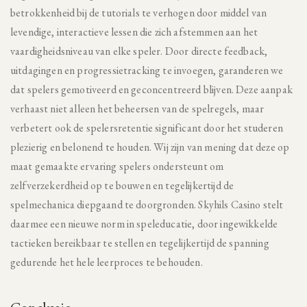
betrokkenheid bij de tutorials te verhogen door middel van
levendige, interactieve lessen die zich afstemmen aan het
vaardigheidsniveau van elke speler. Door directe feedback,
uitdagingen en progressietracking te invoegen, garanderen we
dat spelers gemotiveerd en geconcentreerd blijven. Deze aanpak
verhaast niet alleen het beheersen van de spelregels, maar
verbetert ook de spelersretentie significant door het studeren
plezierig en belonend te houden. Wij zijn van mening dat deze op
maat gemaakte ervaring spelers ondersteunt om
zelfverzekerdheid op te bouwen en tegelijkertijd de
spelmechanica diepgaand te doorgronden. Skyhils Casino stelt
daarmee een nieuwe norm in speleducatie, door ingewikkelde
tactieken bereikbaar te stellen en tegelijkertijd de spanning
gedurende het hele leerproces te behouden.