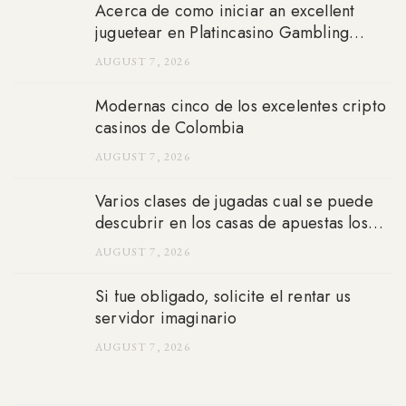
Acerca de como iniciar an excellent
juguetear en Platincasino Gambling
enterprise juegos paso an excellent paso
AUGUST 7, 2026
Modernas cinco de los excelentes cripto
casinos de Colombia
AUGUST 7, 2026
Varios clases de jugadas cual se puede
descubrir en los casas de apuestas los
cuales usan Hal Cash
AUGUST 7, 2026
Si fue obligado, solicite el rentar us
servidor imaginario
AUGUST 7, 2026