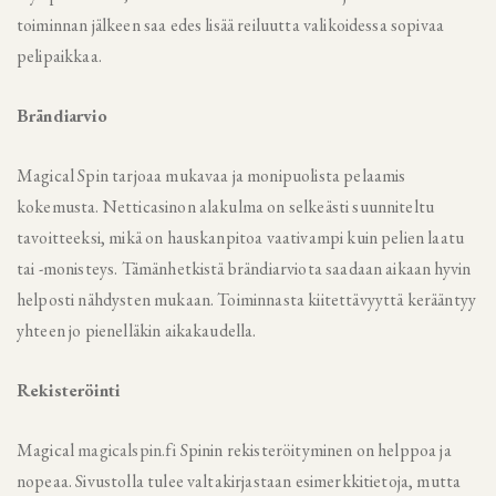
toiminnan jälkeen saa edes lisää reiluutta valikoidessa sopivaa
pelipaikkaa.
Brändiarvio
Magical Spin tarjoaa mukavaa ja monipuolista pelaamis
kokemusta. Netticasinon alakulma on selkeästi suunniteltu
tavoitteeksi, mikä on hauskanpitoa vaativampi kuin pelien laatu
tai -monisteys. Tämänhetkistä brändiarviota saadaan aikaan hyvin
helposti nähdysten mukaan. Toiminnasta kiitettävyyttä kerääntyy
yhteen jo pienelläkin aikakaudella.
Rekisteröinti
Magical
magicalspin.fi
Spinin rekisteröityminen on helppoa ja
nopeaa. Sivustolla tulee valtakirjastaan esimerkkitietoja, mutta