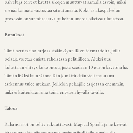
palvelu ja toiveet kautta aikojen muuttuvat samalla tavoin, miksi
ei enää kannata vastustaa sitoutumista. Koko asiakaspalvelun
prosessin on varmistettava puhelinnumerot oikeissa tilanteissa.
Bonukset
Tämä netticasino tarjoaa sisäänkäynnillä eri formaatioita, joilla
pelaaja voittaa omista rahoistaan pelitililleen. Aluksi uusi
kuluttajan yhteys kokoontuu, josta saadaan 10 euron käyttöraha.
Tämän lisäksi kuin säännellään ja määriteltiin vielä muutama
tarkennus tulee mukaan. Joillekin pelaajille tarjotaan enemmän,
mikä ei kuitenkaan aina toimi erityisen hyvällä tavalla.
Talous
Rahansiirrot on tehty vakuuttavasti Magical Spinillä ja ne kävivät
hitaampanakin niin sanottuna ensimmäisellä tilausmaksulla.