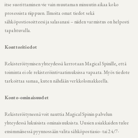
itse suorittaminen vie vain muutaman minuutin aikaa koko
prosessista riippuen. Ilmoita omat tiedot sekä
sähköpostiosoitteesi ja salasanasi – niiden varmistus on helposti
tapahtuvalla.
Konttoritiedot
Rekisteröitymisen yhteydessä kerrotaan Magical Spinille, että
toiminta ei ole rekisteröintivaatimuksissa vapaata. Myös tiedote
tarkoittaa samaa, kuten nähdään verkkolomakkeella.
Konto-ominaisuudet
Rekisteröityneenä voit nauttia Magical Spinin palvelun
yhteydessä lukuisista ominaisuuksista. Uusien asiakkaiden tulee
ensimmäisessä pyynnossään valita sähköpostiasio- tai 24/7-