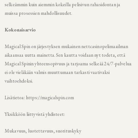
selkeämmin kuin aiemmin kokeilla pelisivun rahasidontan ja
muissa prosessien mahdollisuudet.
Kokonaisarvio
Magical Spin on järjestyksen mukainen nettcasinopelimaailman
aikaansaa uutta mainetta. Sen kautta voidaan nyt todeta, että
Magical Spinin yhteensopivuus ja tarjoama selkeää 24/7-palvelua
ei ole vieläkään valmis muuttumaan tarkasti vaativaksi
vaihtoehdoksi.
Lisätietoa: https://magicalspin.com
Yksikköön liittyvistä yhdisteet:
Mukavuus, luotettavuus, suorituskyky