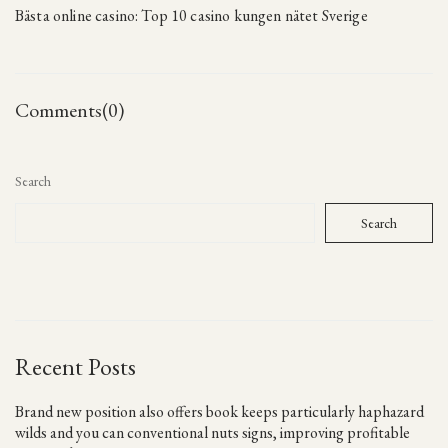
Bästa online casino: Top 10 casino kungen nätet Sverige
Comments(0)
Search
Search
Recent Posts
Brand new position also offers book keeps particularly haphazard
wilds and you can conventional nuts signs, improving profitable