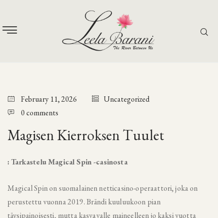
February 11, 2026
Uncategorized
0 comments
Magisen Kierroksen Tuulet
: Tarkastelu Magical Spin -casinosta
Magical Spin on suomalainen netticasino-operaattori, joka on
perustettu vuonna 2019. Brändi kuuluukoon pian
täysipainoisesti, mutta kasvavalle maineelleen jo kaksi vuotta