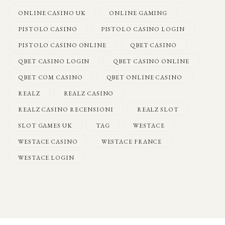
ONLINE CASINO UK
ONLINE GAMING
PISTOLO CASINO
PISTOLO CASINO LOGIN
PISTOLO CASINO ONLINE
QBET CASINO
QBET CASINO LOGIN
QBET CASINO ONLINE
QBET COM CASINO
QBET ONLINE CASINO
REALZ
REALZ CASINO
REALZ CASINO RECENSIONI
REALZ SLOT
SLOT GAMES UK
TAG
WESTACE
WESTACE CASINO
WESTACE FRANCE
WESTACE LOGIN