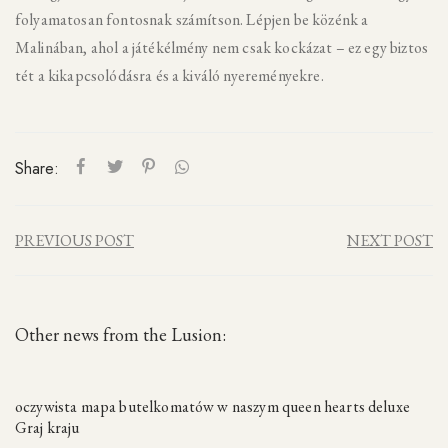
folyamatosan fontosnak számítson. Lépjen be közénk a
Malinában, ahol a játékélmény nem csak kockázat – ez egy biztos
tét a kikapcsolódásra és a kiváló nyereményekre.
Share:
PREVIOUS POST
NEXT POST
Other news from the Lusion:
oczywista mapa butelkomatów w naszym queen hearts deluxe
Graj kraju