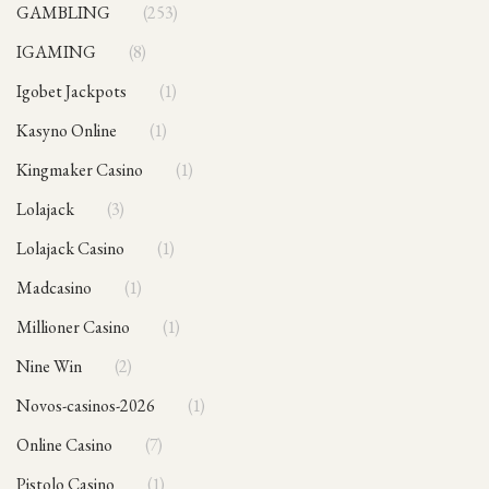
GAMBLING
253
IGAMING
8
Igobet Jackpots
1
Kasyno Online
1
Kingmaker Casino
1
Lolajack
3
Lolajack Casino
1
Madcasino
1
Millioner Casino
1
Nine Win
2
novos-casinos-2026
1
Online Casino
7
Pistolo Casino
1