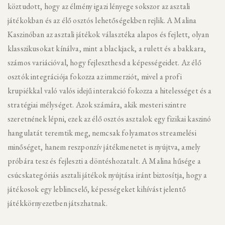
köztudott, hogy az élmény igazi lényege sokszor az asztali
játékokban és az élő osztós lehetőségekben rejlik. A Malina
Kaszinóban az asztali játékok választéka alapos és fejlett, olyan
klasszikusokat kínálva, mint a blackjack, a rulett és a bakkara,
számos variációval, hogy fejleszthesd a képességeidet. Az élő
osztók integrációja fokozza az immerziót, mivel a profi
krupiékkal való valós idejű interakció fokozza a hitelességet és a
stratégiai mélységet. Azok számára, akik mesteri szintre
szeretnének lépni, ezek az élő osztós asztalok egy fizikai kaszinó
hangulatát teremtik meg, nemcsak folyamatos streamelési
minőséget, hanem reszponzív játékmenetet is nyújtva, amely
próbára tesz és fejleszti a döntéshozatalt. A Malina hűsége a
csúcskategóriás asztali játékok nyújtása iránt biztosítja, hogy a
játékosok egy leblincselő, képességeket kihívást jelentő
játékkörnyezetben játszhatnak.