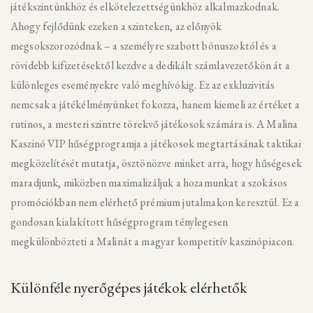
játékszintünkhöz és elkötelezettségünkhöz alkalmazkodnak.
Ahogy fejlődünk ezeken a szinteken, az előnyök
megsokszorozódnak – a személyre szabott bónuszoktól és a
rövidebb kifizetésektől kezdve a dedikált számlavezetőkön át a
különleges eseményekre való meghívókig. Ez az exkluzivitás
nemcsak a játékélményünket fokozza, hanem kiemeli az értéket a
rutinos, a mesteri szintre törekvő játékosok számára is. A Malina
Kaszinó VIP hűségprogramja a játékosok megtartásának taktikai
megközelítését mutatja, ösztönözve minket arra, hogy hűségesek
maradjunk, miközben maximalizáljuk a hozamunkat a szokásos
promóciókban nem elérhető prémium jutalmakon keresztül. Ez a
gondosan kialakított hűségprogram ténylegesen
megkülönbözteti a Malinát a magyar kompetitív kaszinópiacon.
Különféle nyerőgépes játékok elérhetők