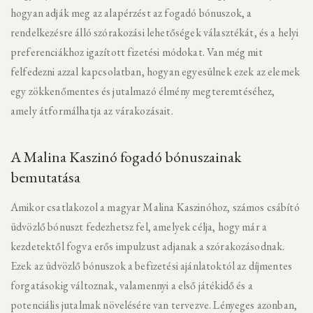
hogyan adják meg az alapérzést az fogadó bónuszok, a
rendelkezésre álló szórakozási lehetőségek választékát, és a helyi
preferenciákhoz igazított fizetési módokat. Van még mit
felfedezni azzal kapcsolatban, hogyan egyesülnek ezek az elemek
egy zökkenőmentes és jutalmazó élmény megteremtéséhez,
amely átformálhatja az várakozásait.
A Malina Kaszinó fogadó bónuszainak
bemutatása
Amikor csatlakozol a magyar Malina Kaszinóhoz, számos csábító
üdvözlő bónuszt fedezhetsz fel, amelyek célja, hogy már a
kezdetektől fogva erős impulzust adjanak a szórakozásodnak.
Ezek az üdvözlő bónuszok a befizetési ajánlatoktól az díjmentes
forgatásokig változnak, valamennyi a első játékidő és a
potenciális jutalmak növelésére van tervezve. Lényeges azonban,