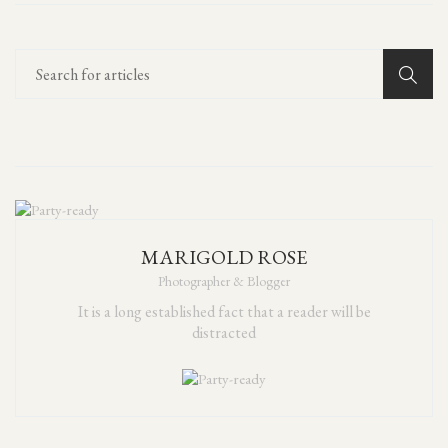
MARIGOLD ROSE
Photographer & Blogger
It is a long established fact that a reader will be
distracted